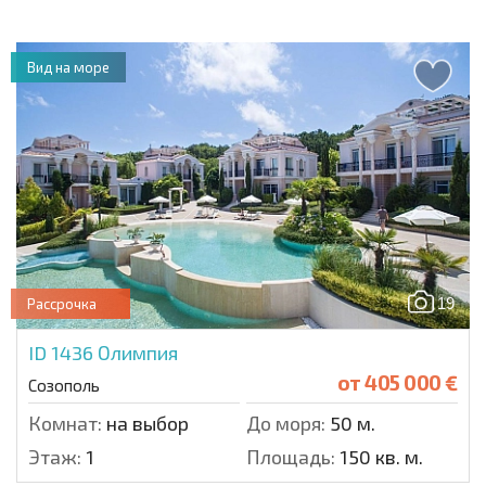
Вид на море
19
Рассрочка
ID 1436
Олимпия
от
405 000 €
Созополь
Комнат:
на выбор
До моря:
50 м.
Этаж:
1
Площадь:
150 кв. м.