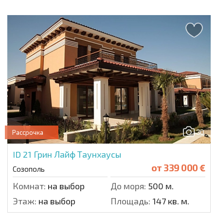
30
Рассрочка
ID 21
Грин Лайф Таунхаусы
от
339 000 €
Созополь
Комнат:
на выбор
До моря:
500 м.
Этаж:
на выбор
Площадь:
147 кв. м.