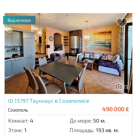
Вид на море
21
ID 15797
Таунхаус в Созополисе
490 000 €
Созополь
Комнат:
4
До моря:
50 м.
Этаж:
1
Площадь:
193 кв. м.