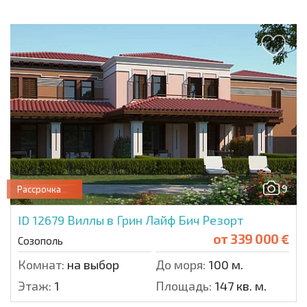
9
Рассрочка
ID 12679
Виллы в Грин Лайф Бич Резорт
от
339 000 €
Созополь
Комнат:
на выбор
До моря:
100 м.
Этаж:
1
Площадь:
147 кв. м.