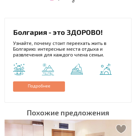
НОВАЯ МАСШТАБНАЯ ПОЛЕТНАЯ ПРОГРАММА
РАСХОДЫ ПРИ ПОКУПКЕ
ЕЖЕГОДНЫЕ РАСХОДЫ НА СОДЕРЖАНИЕ
Болгария - это ЗДОРОВО!
Узнайте, почему стоит переехать жить в
Болгарию: интересные места отдыха и
развлечения для каждого члена семьи.
Подробнее
Похожие предложения