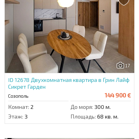
17
ID 12678
Двухкомнатная квартира в Грин Лайф
Сикрет Гарден
144 900 €
Созополь
Комнат:
2
До моря:
300 м.
Этаж:
3
Площадь:
68 кв. м.