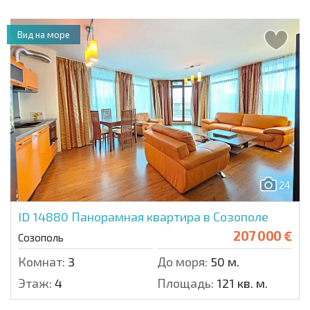
Вид на море
24
ID 14880
Панорамная квартира в Созополе
207 000 €
Созополь
Комнат:
3
До моря:
50 м.
Этаж:
4
Площадь:
121 кв. м.