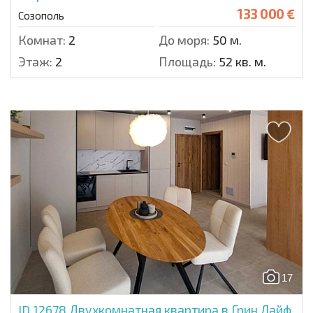
133 000 €
Созополь
Комнат:
2
До моря:
50 м.
Этаж:
2
Площадь:
52 кв. м.
17
ID 12678
Двухкомнатная квартира в Грин Лайф