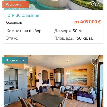
19
Рассрочка
ID 1436
Олимпия
от
405 000 €
Созополь
Комнат:
на выбор
До моря:
50 м.
Этаж:
1
Площадь:
150 кв. м.
Вид на море