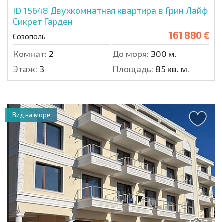
ID 15648
Двухкомнатная квартира в Грин Лайф
Сикрет Гарден
161 880 €
Созополь
Комнат:
2
До моря:
300 м.
Этаж:
3
Площадь:
85 кв. м.
Вид на море