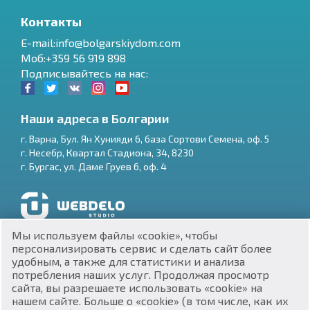
Контакты
E-mail:info@bolgarskiydom.com
Моб:+359 56 919 898
Подписывайтесь на нас:
Наши адреса в Болгарии
г.
Варна
,
Бул. Ян Хунияди 6, база Сортови Семена, оф. 5
г.
Несебр
,
Квартал Стадиона, 34
,
8230
RU
г.
Бургас
,
ул. Даме Груев 6, оф. 4
€
EN
$
UA
Разработка и SEO продвижение сайтов
Мы используем файлы «cookie», чтобы
₽
PL
персонализировать сервис и сделать сайт более
удобным, а также для статистики и анализа
потребления наших услуг. Продолжая просмотр
₴
DE
сайта, вы разрешаете использовать «cookie» на
нашем сайте. Больше о «cookie» (в том числе, как их
zł
BG