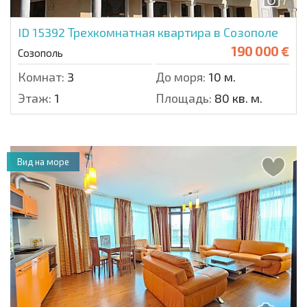
7
ID 15392
Трехкомнатная квартира в Созополе
190 000 €
Созополь
Комнат:
3
До моря:
10 м.
Этаж:
1
Площадь:
80 кв. м.
Вид на море