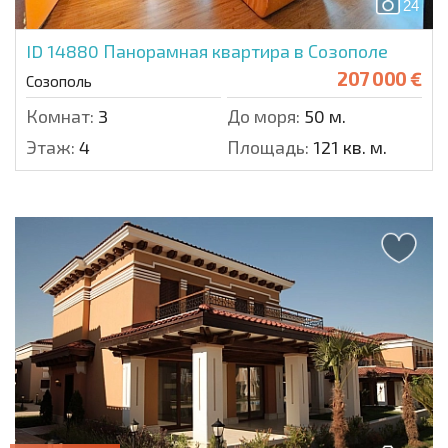
24
ID 14880
Панорамная квартира в Созополе
207 000 €
Созополь
Комнат:
3
До моря:
50 м.
Этаж:
4
Площадь:
121 кв. м.