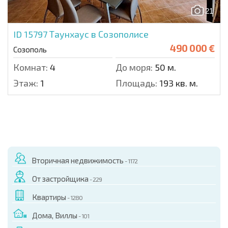
21
ID 15797
Таунхаус в Созополисе
490 000 €
Созополь
Комнат:
4
До моря:
50 м.
Этаж:
1
Площадь:
193 кв. м.
Вторичная недвижимость
- 1172
От застройщика
- 229
Квартиры
- 1280
Дома, Виллы
- 101