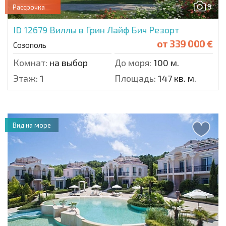
9
Рассрочка
ID 12679
Виллы в Грин Лайф Бич Резорт
от
339 000 €
Созополь
Комнат:
на выбор
До моря:
100 м.
Этаж:
1
Площадь:
147 кв. м.
Вид на море