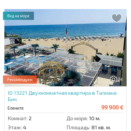
Вид на море
24
Рекомендуем
ID 13221
Двухкомнатная квартира в Талиана
Бич
99 900 €
Елените
Комнат:
2
До моря:
10 м.
Этаж:
4
Площадь:
81 кв. м.