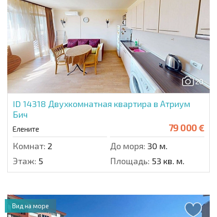
20
ID 14318
Двухкомнатная квартира в Атриум
Бич
79 000 €
Елените
Комнат:
2
До моря:
30 м.
Этаж:
5
Площадь:
53 кв. м.
Вид на море