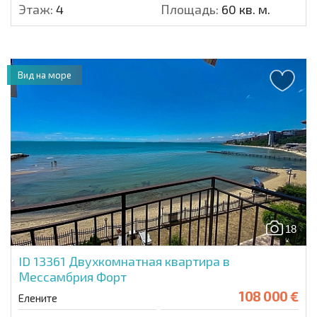
Этаж:
4
Площадь:
60 кв. м.
Вид на море
18
ID 13361
Двухкомнатная квартира в
Мессамбрия Форт
108 000 €
Елените