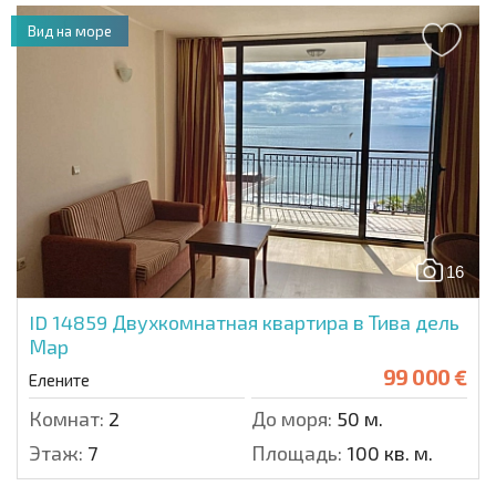
Вид на море
16
ID 14859
Двухкомнатная квартира в Тива дель
Мар
99 000 €
Елените
Комнат:
2
До моря:
50 м.
Этаж:
7
Площадь:
100 кв. м.