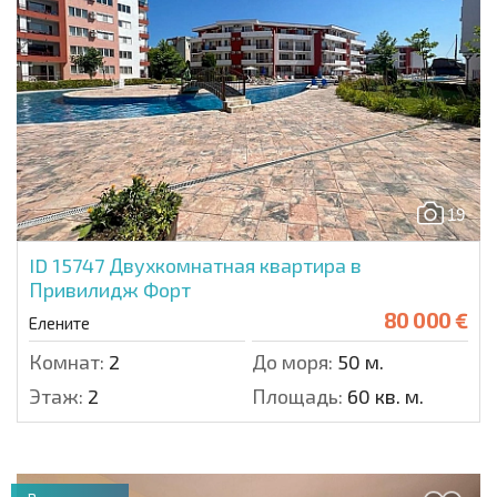
19
ID 15747
Двухкомнатная квартира в
Привилидж Форт
80 000 €
Елените
Комнат:
2
До моря:
50 м.
Этаж:
2
Площадь:
60 кв. м.