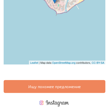
Leaflet
| Map data
OpenStreetMap.org
contributors,
CC-BY-SA
Ищу похожее предложение
НОВАЯ МАСШТАБНАЯ ПОЛЕТНАЯ ПРОГРАММА
РАСХОДЫ ПРИ ПОКУПКЕ
ЕЖЕГОДНЫЕ РАСХОДЫ НА СОДЕРЖАНИЕ