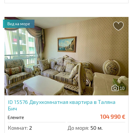
Вид на море
10
ID 15576
Двухкомнатная квартира в Таляна
Бич
104 990 €
Елените
Комнат:
2
До моря:
50 м.