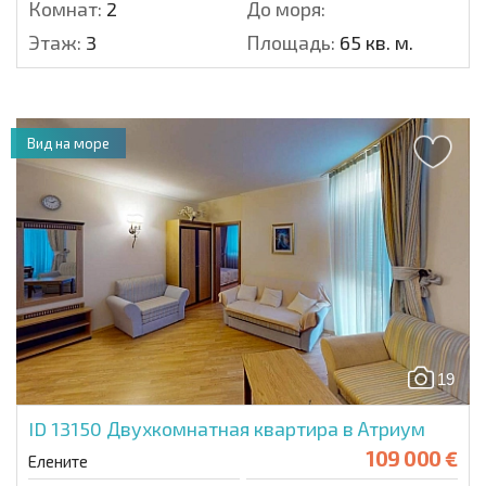
Комнат:
2
До моря:
Этаж:
3
Площадь:
65 кв. м.
Вид на море
19
ID 13150
Двухкомнатная квартира в Атриум
109 000 €
Елените