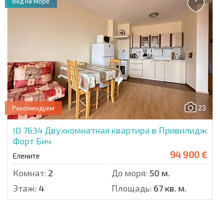
Вид на море
23
Рекомендуем
ID 7634
Двухкомнатная квартира в Привилидж
Форт Бич
94 900 €
Елените
Комнат:
2
До моря:
50 м.
Этаж:
4
Площадь:
67 кв. м.