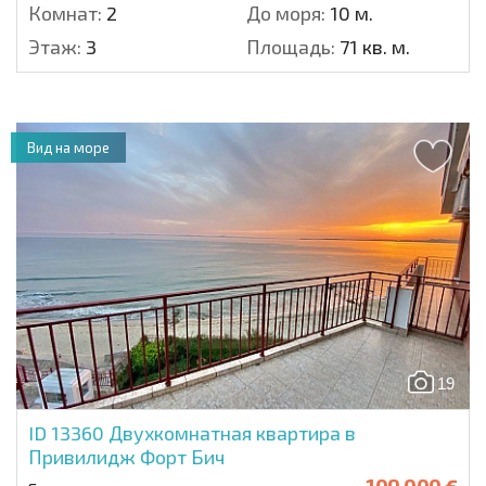
Комнат:
2
До моря:
10 м.
Этаж:
3
Площадь:
71 кв. м.
Вид на море
19
ID 13360
Двухкомнатная квартира в
Привилидж Форт Бич