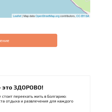
Leaflet
| Map data
OpenStreetMap.org
contributors,
CC-BY-SA
ение
О
ХОДНОСТЬ
ДИСТАНЦИОННОЙ
РАССРОЧКА В
СДЕЛКЕ
БОЛГАРИИ
- это ЗДОРОВО!
 стоит переехать жить в Болгарию:
та отдыха и развлечения для каждого
рассылку | Нажимая кнопку, вы разрешаете
воих данных.