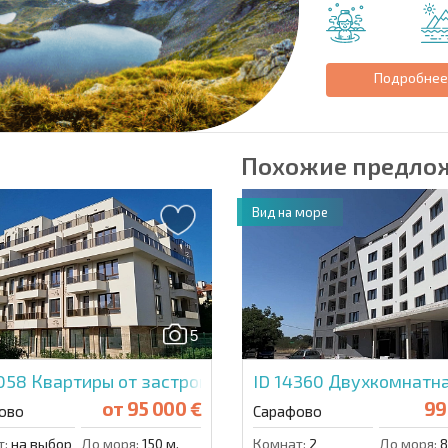
Подробне
Похожие предло
Вид на море
5
0058
Квартиры от застройщика в Флора Бич
ID 14360
Двухкомнатна
от
95 000 €
99
ово
Сарафово
т:
на выбор
До моря:
150 м.
Комнат:
2
До моря:
8