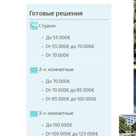
аказа (Имя, E-mail, Телефон)
Готовые решения
а
Студии
о телефонам:
До 55 000€
+359 8 9797 99 03
От 55 000€ до 70 000€
От 70 000€
2-х комнатные
До 70 000€
От 70 000€ до 85 000€
От 85 000€ до 100 000€
3-х комнатные
До 100 000€
От 100 000€ до 125 000€