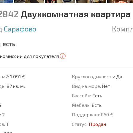
12842
Двухкомнатная квартира 
д:
Сарафово
Компл
:
есть
 комиссии для покупателя
 м2:
1 091 €
Круглогодичность:
Да
ь:
87 кв. м.
Вид на море:
Нет
Басcейн:
Есть
5
Мебель:
Есть
:
2
Поддержка:
860 €
ов:
1
Статус:
Продан