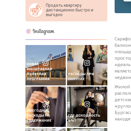
Продать квартиру
дистанционно быстро и
выгодно
Сарафо
балкон
площад
просто
идеаль
НОВАЯ
МАСШТАБНАЯ
являет
ПОЛЕТНАЯ
РАСХОДЫ ПРИ
недвиж
ПРОГРАММА
ПОКУПКЕ
Жилой 
распол
детска
кругло
ЕЖЕГОДНЫЕ
Бургас
РАСХОДЫ НА
ГДЕ ДОХОДНОСТЬ
находя
СОДЕРЖАНИЕ
6%?