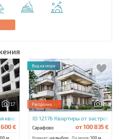
Отправить сообщение
е
жения
Вид на море
17
26
Рассрочка
я квартира в Соле
ID 12176
Квартиры от застройщика в Бур
 600 €
от
100 835 €
Сарафово
00 м.
Комнат:
на выбор
До моря:
100 м.