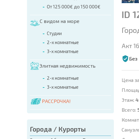
От 125 000€ до 150 000€
ID 
С видом на море
Горо
Студии
2-х комнатные
Акт 16
3-х комнатные
Без
Элитная недвижимость
2-х комнатные
Цена за
3-х комнатные
Площад
Этаж:
4
РАССРОЧКА!
Всего:
Комнат
Города / Курорты
Санузл