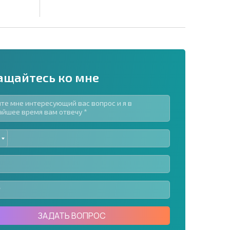
ащайтесь ко мне
ED
рассылку | Нажимая кнопку, вы разрешаете
TES
воих данных.
Отправить сообщение
ЗАДАТЬ ВОПРОС