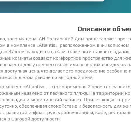
Описание объе
во, топовая цена! АН Болгарский Дом представляет про
ом в комплексе «Atlantis», расположенном в живописном
ью 87 кв.м. находится на 4-м этаже пятиэтажного здания 
рные комнаты создают комфортное пространство для жиз
ное место для утреннего кофе или вечерних посиделок 
ся доступная цена, что делает это предложение особенно 
имость в этом районе по выгодной цене.
комплекс «Atlantis» — это современный проект с разви
оженный недалеко от песчаного пляжа. На территории ком
я площадка и медицинский кабинет. Прилегающая террито
суточно, обеспечивая спокойствие и безопасность для ж
а с развитой инфраструктурой: магазины, кафе, ресторан
тся в шаговой доступности.