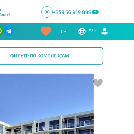
м
+359 56 919 898
BG
йчас!
ru
€
ФИЛЬТР ПО КОМПЛЕКСАМ