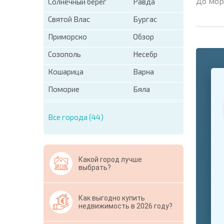
До мор
Солнечный берег
Равда
Святой Влас
Бургас
Приморско
Обзор
Созополь
Несебр
+1
Кошарица
Варна
United
States
Поморие
Бяла
+1
* Поля об
Все города (44)
Свернут
Какой город лучше
выбрать?
Как выгодно купить
недвижимость в 2026 году?