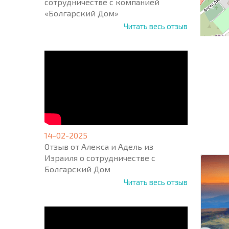
сотрудничестве с компанией
«Болгарский Дом»
Читать весь отзыв
НОВАЯ
МАСШ
ПОЛЕТ
ПРОГ
14-02-2025
+1
United
Отзыв от Алекса и Адель из
States
Израиля о сотрудничестве с
+1
Болгарский Дом
Читать весь отзыв
* Поля об