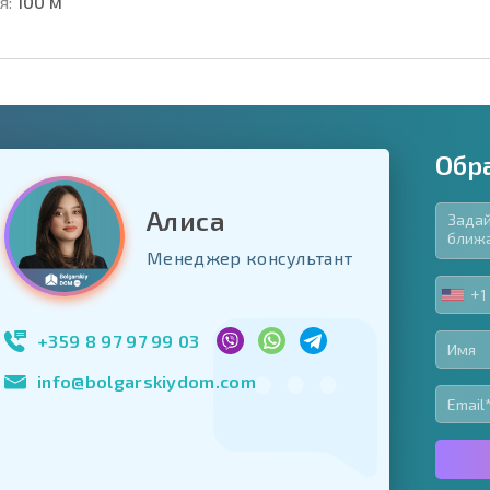
я:
100 м
Обр
Алиса
язательные для заполнения
Менеджер консультант
ь форму
+1
UNIT
Подписаться на 
STA
использование с
+1
+359 8 97 97 99 03
info@bolgarskiydom.com