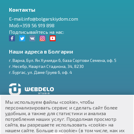
Контакты
E-mail:info@bolgarskiydom.com
Моб:+359 56 919 898
Подписывайтесь на нас:
Наши адреса в Болгарии
г.
Варна
,
Бул. Ян Хунияди 6, база Сортови Семена, оф. 5
г.
Несебр
,
Квартал Стадиона, 34
,
8230
RU
г.
Бургас
,
ул. Даме Груев 6, оф. 4
€
EN
$
UA
Разработка и SEO продвижение сайтов
Мы используем файлы «cookie», чтобы
₽
PL
персонализировать сервис и сделать сайт более
удобным, а также для статистики и анализа
потребления наших услуг. Продолжая просмотр
₴
DE
сайта, вы разрешаете использовать «cookie» на
нашем сайте. Больше о «cookie» (в том числе, как их
zł
BG