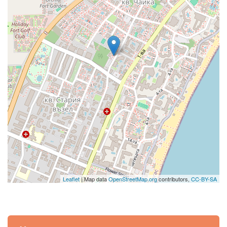
Leaflet
| Map data
OpenStreetMap.org
contributors,
CC-BY-SA