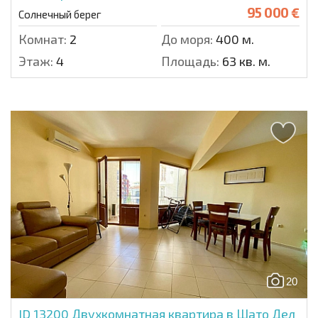
95 000 €
Солнечный берег
Комнат:
2
До моря:
400 м.
Этаж:
4
Площадь:
63 кв. м.
20
ID 13200
Двухкомнатная квартира в Шато Дел