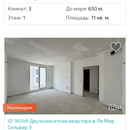
Комнат:
3
До моря:
650 м.
Этаж:
1
Площадь:
71 кв. м.
17
Рекомендуем
ID 16049
Двухкомнатная квартира в Ля Мер
Сильвер 3