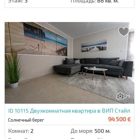
Этаж:
3
Площадь:
88 кв. м.
29
ID 10115
Двухкомнатная квартира в ВИП Стайл
94 500 €
Солнечный берег
Комнат:
2
До моря:
500 м.