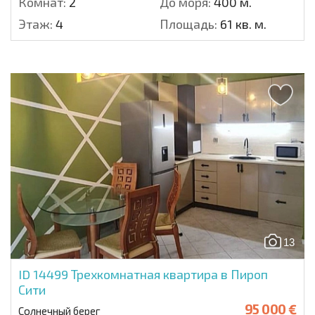
Комнат:
2
До моря:
400 м.
Этаж:
4
Площадь:
61 кв. м.
13
ID 14499
Трехкомнатная квартира в Пироп
Сити
95 000 €
Солнечный берег