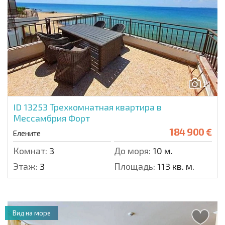
14
ID 13253
Трехкомнатная квартира в
Мессамбрия Форт
184 900 €
Елените
Комнат:
3
До моря:
10 м.
Этаж:
3
Площадь:
113 кв. м.
Вид на море