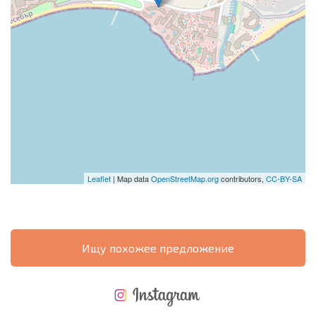
Leaflet
| Map data
OpenStreetMap.org
contributors,
CC-BY-SA
Ищу похожее предложение
НОВАЯ МАСШТАБНАЯ ПОЛЕТНАЯ ПРОГРАММА
РАСХОДЫ ПРИ ПОКУПКЕ
ЕЖЕГОДНЫЕ РАСХОДЫ НА СОДЕРЖАНИЕ