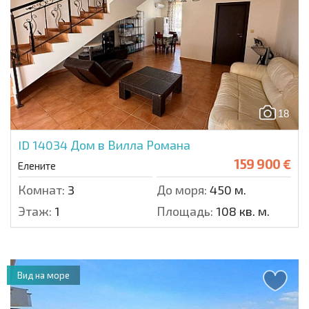
18
ID 14034
Дом в Вилла Романа
159 900 €
Елените
Комнат:
3
До моря:
450 м.
Этаж:
1
Площадь:
108 кв. м.
Вид на море