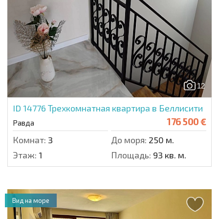
12
ID 14776
Трехкомнатная квартира в Беллисити
176 500 €
Равда
Комнат:
3
До моря:
250 м.
Этаж:
1
Площадь:
93 кв. м.
Вид на море