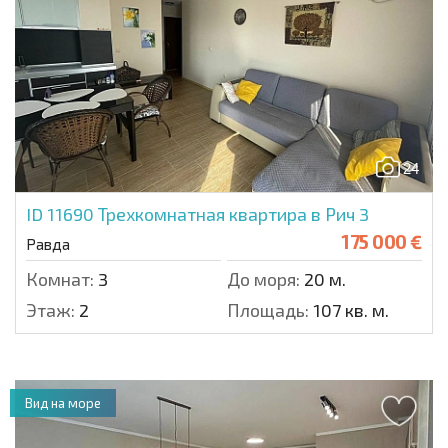
24
ID 11690
Трехкомнатная квартира в Рич 3
175 000 €
Равда
Комнат:
3
До моря:
20 м.
Этаж:
2
Площадь:
107 кв. м.
Вид на море