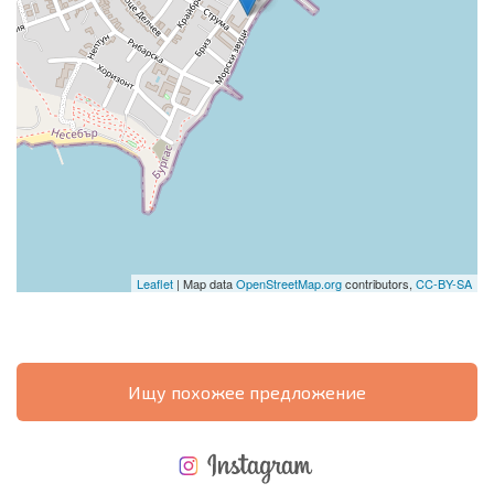
Leaflet
| Map data
OpenStreetMap.org
contributors,
CC-BY-SA
Ищу похожее предложение
НОВАЯ МАСШТАБНАЯ ПОЛЕТНАЯ ПРОГРАММА
РАСХОДЫ ПРИ ПОКУПКЕ
ЕЖЕГОДНЫЕ РАСХОДЫ НА СОДЕРЖАНИЕ