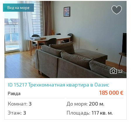
Вид на море
12
ID 15217
Трехкомнатная квартира в Оазис
185 000 €
Равда
Комнат:
3
До моря:
200 м.
Этаж:
3
Площадь:
117 кв. м.