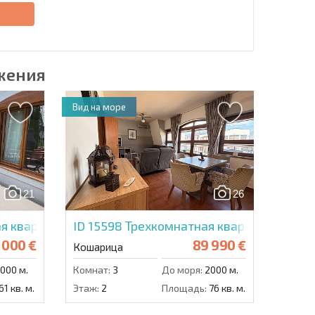
е
жения
Вид на море
21
26
я квартира в Несебр Вью
ID 15598
Трехкомнатная квартира в Нес
 000 €
89 990 €
Кошарица
000 м.
Комнат:
3
До моря:
2000 м.
61 кв. м.
Этаж:
2
Площадь:
76 кв. м.