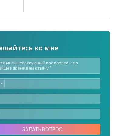
ащайтесь ко мне
ED
рассылку | Нажимая кнопку, вы разрешаете
TES
воих данных.
Отправить сообщение
ЗАДАТЬ ВОПРОС