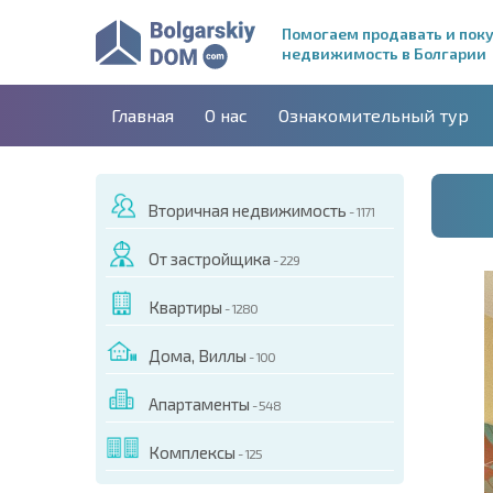
Помогаем продавать и пок
недвижимость в Болгарии
Главная
О нас
Ознакомительный тур
Вторичная недвижимость
- 1171
От застройщика
- 229
Квартиры
- 1280
Дома, Виллы
- 100
Апартаменты
- 548
ДЕО ЭТОГО ОБЪЕКТА
Комплексы
- 125