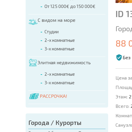
От 125 000€ до 150 000€
ID 1
С видом на море
Горо
Студии
2-х комнатные
88 
3-х комнатные
Без
Элитная недвижимость
2-х комнатные
Цена за
3-х комнатные
Площад
РАССРОЧКА!
Этаж:
2
Всего:
Комнат
Города / Курорты
Санузл