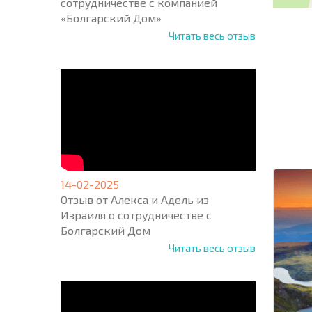
сотрудничестве с компанией
«Болгарский Дом»
Читать весь отзыв
НОВАЯ
МАСШ
ПОЛЕТ
ПРОГ
+1
United
States
+1
14-02-2025
Отзыв от Алекса и Адель из
Израиля о сотрудничестве с
* Поля об
Болгарский Дом
Читать весь отзыв