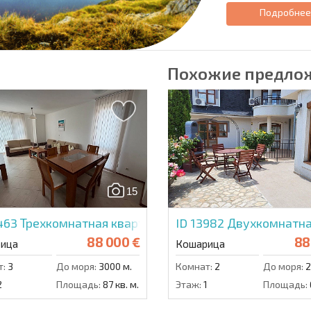
Подробне
Похожие предло
15
5463
Трехкомнатная квартира в Бей Вью Виллас
ID 13982
Двухкомнатна
88 000 €
88
ица
Кошарица
т:
3
До моря:
3000 м.
Комнат:
2
До моря:
2
2
Площадь:
87 кв. м.
Этаж:
1
Площадь: