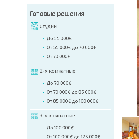
аказа (Имя, E-mail, Телефон)
Готовые решения
а
Студии
о телефонам:
До 55 000€
+359 8 9797 99 03
От 55 000€ до 70 000€
От 70 000€
2-х комнатные
До 70 000€
От 70 000€ до 85 000€
От 85 000€ до 100 000€
3-х комнатные
До 100 000€
От 100 000€ до 125 000€