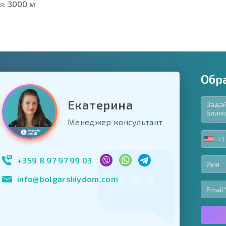
я:
3000 м
Обр
Екатерина
язательные для заполнения
Менеджер консультант
ь форму
+1
UNIT
Подписаться на 
STA
использование с
+1
+359 8 97 97 99 03
info@bolgarskiydom.com