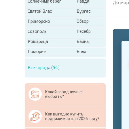
Солнечный берег
Равда
До мор
Святой Влас
Бургас
Приморско
Обзор
Созополь
Несебр
Кошарица
Варна
+1
United
States
Поморие
Бяла
+1
Все города (44)
* Поля об
Свернут
Какой город лучше
выбрать?
Как выгодно купить
недвижимость в 2026 году?