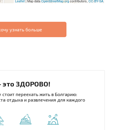
Leaflet
| Map data
OpenStreetMap.org
contributors,
CC-BY-SA
хочу узнать больше
О
ХОДНОСТЬ
ДИСТАНЦИОННОЙ
РАССРОЧКА В
СДЕЛКЕ
БОЛГАРИИ
- это ЗДОРОВО!
 стоит переехать жить в Болгарию:
та отдыха и развлечения для каждого
рассылку | Нажимая кнопку, вы разрешаете
воих данных.
Отправить сообщение