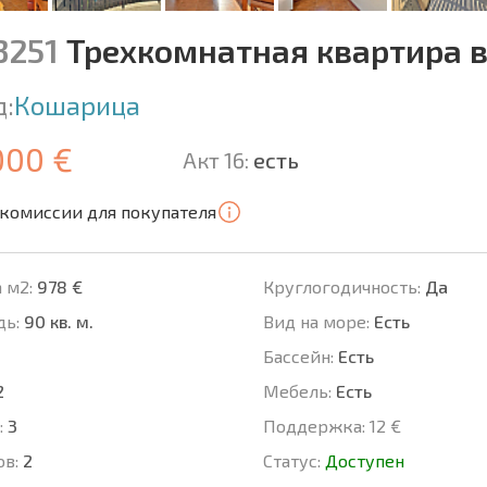
3251
Трехкомнатная квартира в
д:
Кошарица
000 €
Акт 16:
есть
 комиссии для покупателя
 м2:
978 €
Круглогодичность:
Да
ь:
90 кв. м.
Вид на море:
Есть
Басcейн:
Есть
2
Мебель:
Есть
:
3
Поддержка:
12 €
ов:
2
Статус:
Доступен