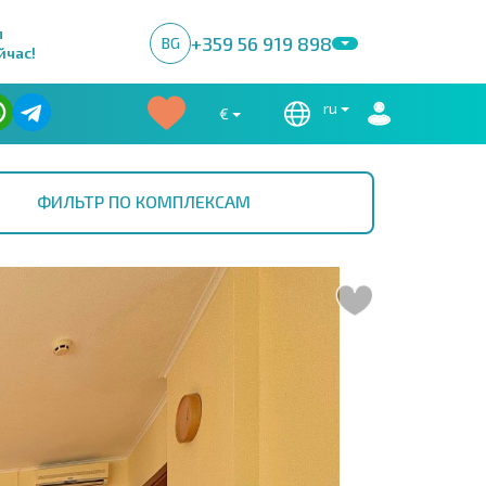
м
+359 56 919 898
BG
йчас!
ru
€
ФИЛЬТР ПО КОМПЛЕКСАМ