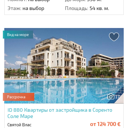
Этаж:
на выбор
Площадь:
54 кв. м.
Вид на море
17
Рассрочка
ID 880
Квартиры от застройщика в Соренто
Соле Маре
от
124 700 €
Святой Влас