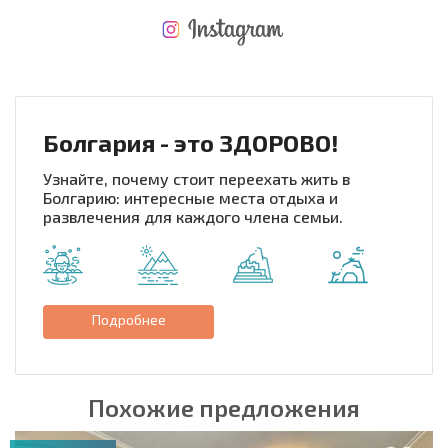
НОВАЯ МАСШТАБНАЯ ПОЛЕТНАЯ ПРОГРАММА
РАСХОДЫ ПРИ ПОКУПКЕ
ЕЖЕГОДНЫЕ РАСХОДЫ НА СОДЕРЖАНИЕ
Болгария - это ЗДОРОВО!
Узнайте, почему стоит переехать жить в
Болгарию: интересные места отдыха и
развлечения для каждого члена семьи.
Подробнее
Похожие предложения