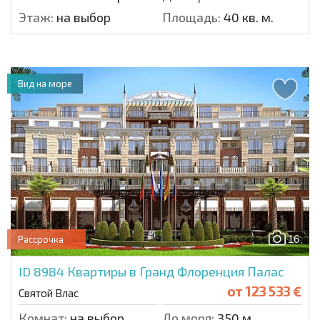
Этаж:
на выбор
Площадь:
40 кв. м.
Вид на море
16
Рассрочка
ID 8984
Квартиры в Гранд Флоренция Палас
от
123 533 €
Святой Влас
Комнат:
на выбор
До моря:
350 м.