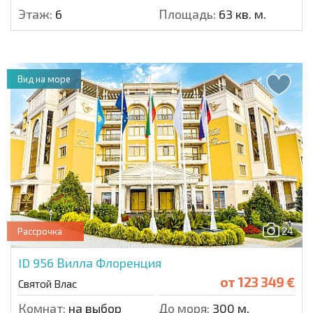
Этаж:
6
Площадь:
63 кв. м.
Вид на море
24
Рассрочка
ID 956
Вилла Флоренция
от
123 349 €
Святой Влас
Комнат:
на выбор
До моря:
300 м.