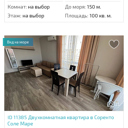
Комнат:
на выбор
До моря:
150 м.
Этаж:
на выбор
Площадь:
100 кв. м.
Вид на море
21
ID 11385
Двухкомнатная квартира в Соренто
Соле Маре