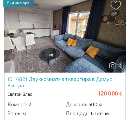
Вид на море
14
ID 14821
Двухкомнатная квартира в Домус
Екстра
120 000 €
Святой Влас
Комнат:
2
До моря:
500 м.
Этаж:
4
Площадь:
61 кв. м.