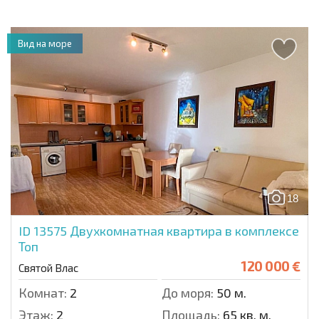
Вид на море
18
ID 13575
Двухкомнатная квартира в комплексе
Топ
120 000 €
Святой Влас
Комнат:
2
До моря:
50 м.
Этаж:
2
Площадь:
65 кв. м.