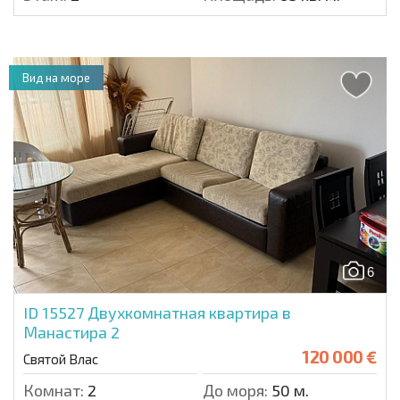
Вид на море
6
ID 15527
Двухкомнатная квартира в
Манастира 2
120 000 €
Святой Влас
Комнат:
2
До моря:
50 м.