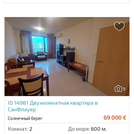
9
ID 14981
Двухкомнатная квартира в
СанФлауер
69 000 €
Солнечный берег
Комнат:
2
До моря:
600 м.