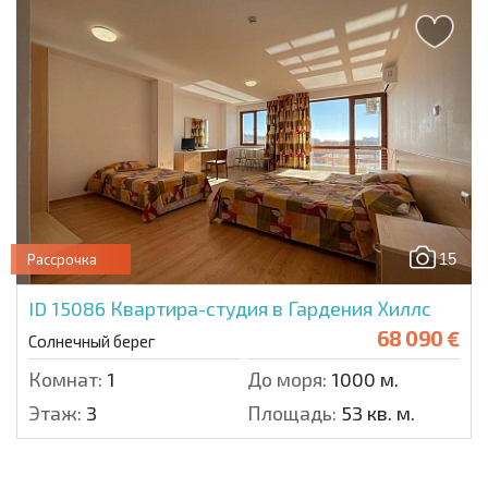
15
Рассрочка
ID 15086
Квартира-студия в Гардения Хиллс
68 090 €
Солнечный берег
Комнат:
1
До моря:
1000 м.
Этаж:
3
Площадь:
53 кв. м.