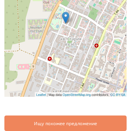
Leaflet
| Map data
OpenStreetMap.org
contributors,
CC-BY-SA
Ищу похожее предложение