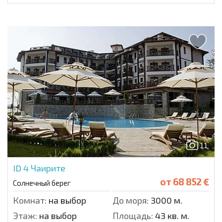
11
ID 4
Чаирите
от
68 852 €
Солнечный берег
Комнат:
на выбор
До моря:
3000 м.
Этаж:
на выбор
Площадь:
43 кв. м.