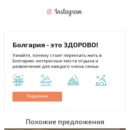
НОВАЯ МАСШТАБНАЯ ПОЛЕТНАЯ ПРОГРАММА
РАСХОДЫ ПРИ ПОКУПКЕ
ЕЖЕГОДНЫЕ РАСХОДЫ НА СОДЕРЖАНИЕ
Болгария - это ЗДОРОВО!
Узнайте, почему стоит переехать жить в
Болгарию: интересные места отдыха и
развлечения для каждого члена семьи.
Подробнее
Похожие предложения