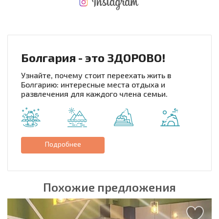
НОВАЯ МАСШТАБНАЯ ПОЛЕТНАЯ ПРОГРАММА
РАСХОДЫ ПРИ ПОКУПКЕ
ЕЖЕГОДНЫЕ РАСХОДЫ НА СОДЕРЖАНИЕ
Болгария - это ЗДОРОВО!
Узнайте, почему стоит переехать жить в
Болгарию: интересные места отдыха и
развлечения для каждого члена семьи.
Подробнее
Похожие предложения