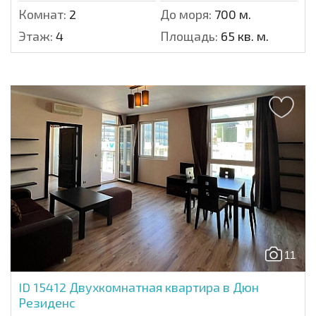
Комнат:
2
До моря:
700 м.
Этаж:
4
Площадь:
65 кв. м.
11
ID 15412
Двухкомнатная квартира в Дюн
Резиденc