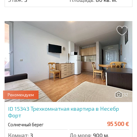
32
Рекомендуем
ID 15343
Трехкомнатная квартира в Несебр
Форт
95 500 €
Солнечный берег
Комнат:
3
До моря:
900 м.