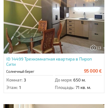
13
ID 14499
Трехкомнатная квартира в Пироп
Сити
95 000 €
Солнечный берег
Комнат:
3
До моря:
650 м.
Этаж:
1
Площадь:
71 кв. м.