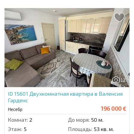
12
ID 15601
Двухкомнатная квартира в Валенсия
Гарденс
196 000 €
Несебр
Комнат:
2
До моря:
50 м.
Этаж:
5
Площадь:
53 кв. м.