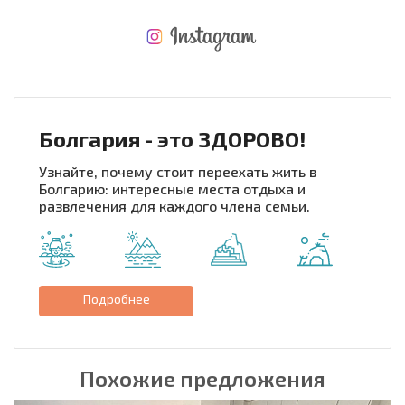
НОВАЯ МАСШТАБНАЯ ПОЛЕТНАЯ ПРОГРАММА
РАСХОДЫ ПРИ ПОКУПКЕ
ЕЖЕГОДНЫЕ РАСХОДЫ НА СОДЕРЖАНИЕ
Болгария - это ЗДОРОВО!
Узнайте, почему стоит переехать жить в
Болгарию: интересные места отдыха и
развлечения для каждого члена семьи.
Подробнее
Похожие предложения