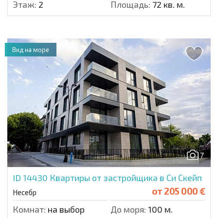
Этаж:
2
Площадь:
72 кв. м.
Вид на море
7
ID 14430
Квартиры от застройщика в Си Скейп
от
205 000 €
Несебр
Комнат:
на выбор
До моря:
100 м.