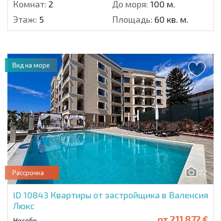
Комнат:
2
До моря:
100 м.
Этаж:
5
Площадь:
60 кв. м.
Вид на море
22
Рассрочка
ID 10843
Квартиры от застройщика в Валенсия
Люкс
от
211 872 €
Несебр