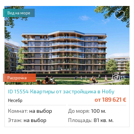
Вид на море
15
Рассрочка
ID 15554
Квартиры от застройщика в Нобу
от
189 621 €
Несебр
Комнат:
на выбор
До моря:
100 м.
Этаж:
на выбор
Площадь:
81 кв. м.