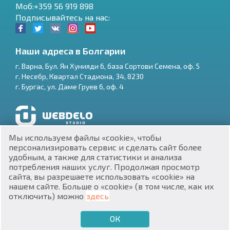
Моб:+359 56 919 898
Подписывайтесь на нас:
Наши адреса в Болгарии
г.
Варна
,
Бул. Ян Хунияди 6, база Сортови Семена, оф. 5
г.
Несебр
,
Квартал Стадиона, 34
,
8230
RU
г.
Бургас
,
ул. Даме Груев 6, оф. 4
€
EN
$
UA
Разработка и SEO продвижение сайтов
Мы используем файлы «cookie», чтобы
₽
PL
персонализировать сервис и сделать сайт более
удобным, а также для статистики и анализа
потребления наших услуг. Продолжая просмотр
₴
DE
сайта, вы разрешаете использовать «cookie» на
нашем сайте. Больше о «cookie» (в том числе, как их
zł
BG
ЕИК 201160903
отключить) можно
здесь
Недвижимость в Болгарии © 2026
ОК
€
ХОЧУ ПРОДАТЬ
ХОЧУ КУПИТЬ
RU