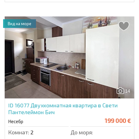
Вид на море
14
ID 16077
Двухкомнатная квартира в Свети
Пантелеймон Бич
199 000 €
Несебр
Комнат:
2
До моря: