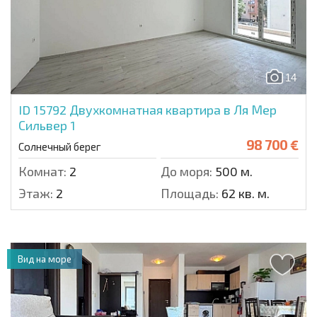
14
ID 15792
Двухкомнатная квартира в Ля Мер
Сильвер 1
98 700 €
Солнечный берег
Комнат:
2
До моря:
500 м.
Этаж:
2
Площадь:
62 кв. м.
Вид на море