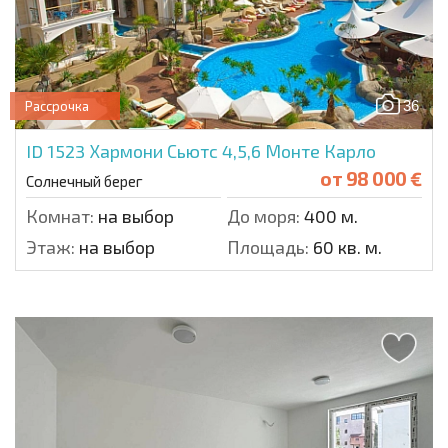
36
Рассрочка
ID 1523
Хармони Сьютс 4,5,6 Монте Карло
от
98 000 €
Солнечный берег
Комнат:
на выбор
До моря:
400 м.
Этаж:
на выбор
Площадь:
60 кв. м.