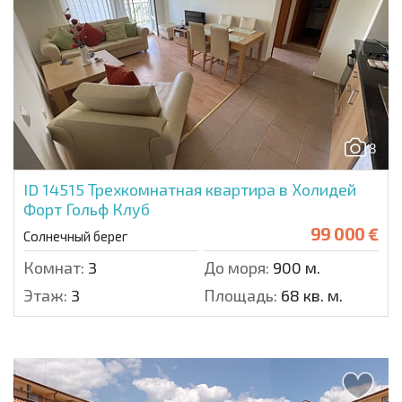
8
ID 14515
Трехкомнатная квартира в Холидей
Форт Гольф Клуб
99 000 €
Солнечный берег
Комнат:
3
До моря:
900 м.
Этаж:
3
Площадь:
68 кв. м.