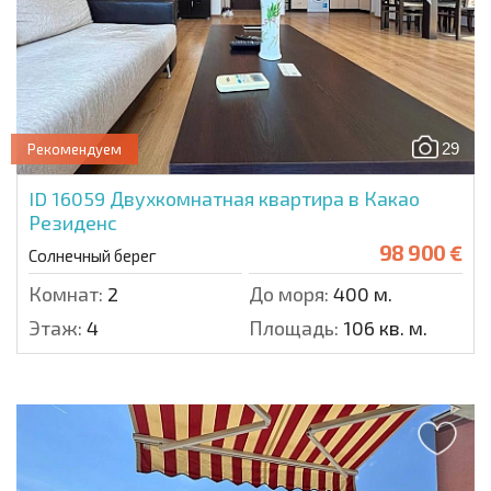
29
Рекомендуем
ID 16059
Двухкомнатная квартира в Какао
Резиденс
98 900 €
Солнечный берег
Комнат:
2
До моря:
400 м.
Этаж:
4
Площадь:
106 кв. м.