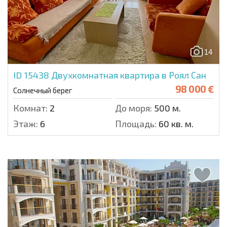
14
ID 15438
Двухкомнатная квартира в Роял Сан
98 000 €
Солнечный берег
Комнат:
2
До моря:
500 м.
Этаж:
6
Площадь:
60 кв. м.