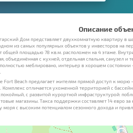
Описание объе
гарский Дом представляет двухкомнатную квартиру в ша
одном из самых популярных объектов у инвесторов на пе
т общей площадью 78 кв.м. расположен на 4 этаже. Внут
ая, объединённая с кухней, отдельная спальня, санузел и 
полностью меблировано, интерьер в хорошем состоянии —
.
ege Fort Beach предлагает жителям прямой доступ к морю
. Комплекс отличается ухоженной территорией с бассейн
спокойный, с развитой курортной инфраструктурой: побли
товые магазины. Такса поддержки составляет 14 евро за к
у моря с высоким потенциалом сезонного дохода и привл