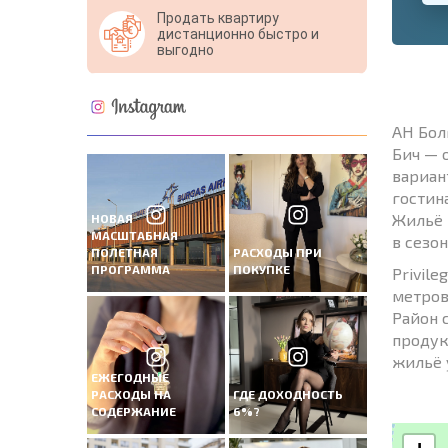
Продать квартиру
дистанционно быстро и
выгодно
АН Бол
Бич — 
вариан
гостин
Жильё 
НОВАЯ
МАСШТАБНАЯ
в сезон
ПОЛЕТНАЯ
РАСХОДЫ ПРИ
ПРОГРАММА
ПОКУПКЕ
Privil
метров
Район 
продук
жильё 
ЕЖЕГОДНЫЕ
РАСХОДЫ НА
ГДЕ ДОХОДНОСТЬ
СОДЕРЖАНИЕ
6%?