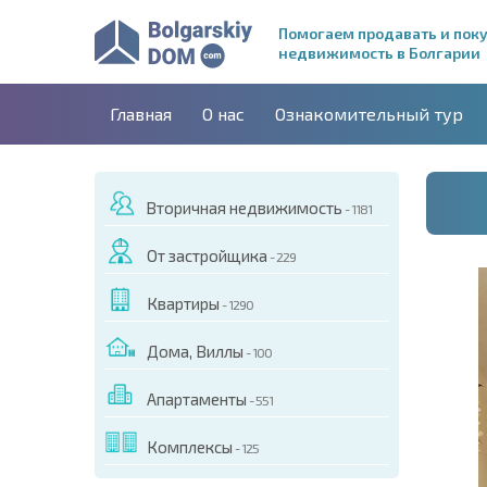
Помогаем продавать и пок
недвижимость в Болгарии
Главная
О нас
Ознакомительный тур
Вторичная недвижимость
- 1181
От застройщика
- 229
Квартиры
- 1290
Дома, Виллы
- 100
Апартаменты
- 551
ДЕО ЭТОГО ОБЪЕКТА
Комплексы
- 125