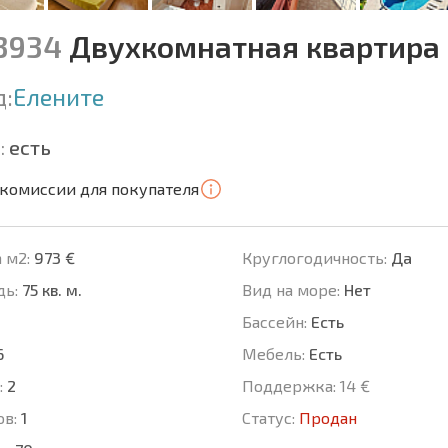
13934
Двухкомнатная квартира 
д:
Елените
:
есть
 комиссии для покупателя
 м2:
973 €
Круглогодичность:
Да
ь:
75 кв. м.
Вид на море:
Нет
Басcейн:
Есть
6
Мебель:
Есть
:
2
Поддержка:
14 €
ов:
1
Статус:
Продан