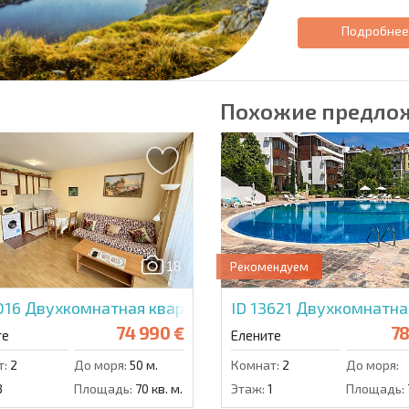
Подробне
Похожие предло
18
Рекомендуем
016
Двухкомнатная квартира в Привилидж Форт
ID 13621
Двухкомнатна
74 990 €
78
те
Елените
т:
2
До моря:
50 м.
Комнат:
2
До моря:
3
Площадь:
70 кв. м.
Этаж:
1
Площадь: