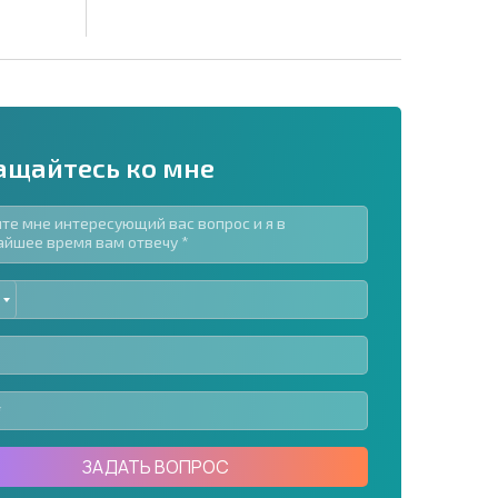
ащайтесь ко мне
ED
рассылку | Нажимая кнопку, вы разрешаете
TES
воих данных.
Отправить сообщение
ЗАДАТЬ ВОПРОС