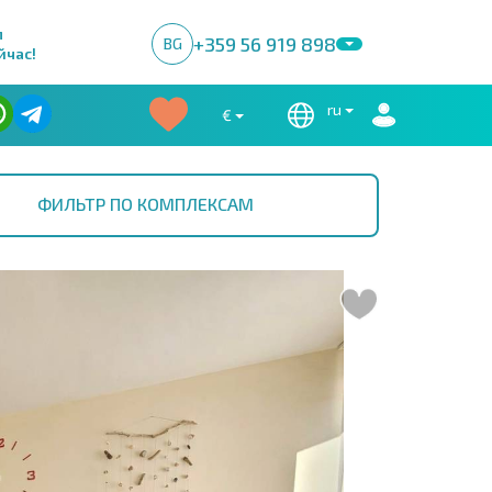
м
+359 56 919 898
BG
йчас!
ru
€
ФИЛЬТР ПО КОМПЛЕКСАМ