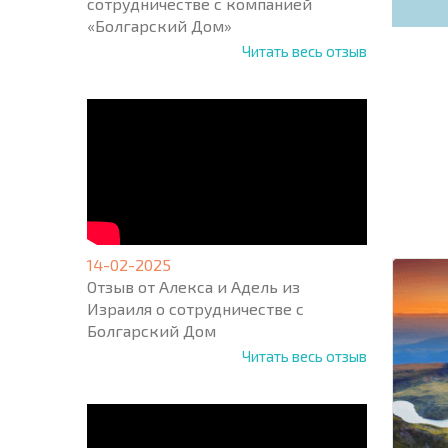
сотрудничестве с компанией
«Болгарский Дом»
Читать весь отзыв
НОВАЯ
МАСШ
ПОЛЕТ
ПРОГ
+1
United
States
14-02-2025
+1
Отзыв от Алекса и Адель из
Израиля о сотрудничестве с
* Поля об
Болгарский Дом
Читать весь отзыв