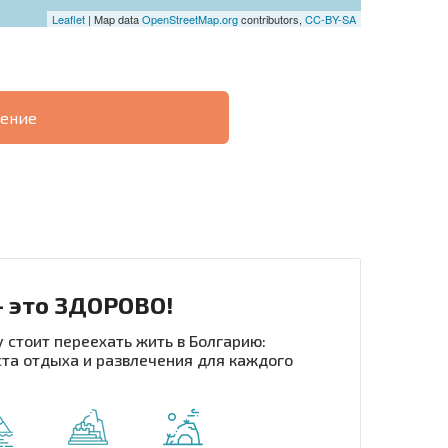
Leaflet
| Map data
OpenStreetMap.org
contributors,
CC-BY-SA
ение
О
ХОДНОСТЬ
ДИСТАНЦИОННОЙ
РАССРОЧКА В
СДЕЛКЕ
БОЛГАРИИ
- это ЗДОРОВО!
 стоит переехать жить в Болгарию:
та отдыха и развлечения для каждого
рассылку | Нажимая кнопку, вы разрешаете
воих данных.