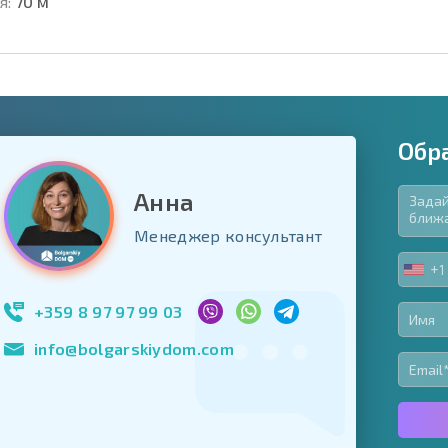
я:
70 м
Обр
Анна
язательные для заполнения
Менеджер консультант
ь форму
+1
UNIT
Подписаться на 
STA
использование с
+1
+359 8 97 97 99 03
info@bolgarskiydom.com