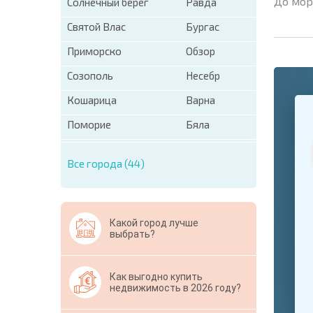
До мор
Солнечный берег
Равда
Святой Влас
Бургас
Приморско
Обзор
Созополь
Несебр
+1
Кошарица
Варна
United
States
Поморие
Бяла
+1
* Поля об
Все города (44)
Свернут
Какой город лучше
выбрать?
Как выгодно купить
недвижимость в 2026 году?