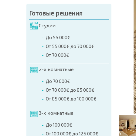
аказа (Имя, E-mail, Телефон)
Готовые решения
а
Студии
о телефонам:
До 55 000€
+359 8 9797 99 03
От 55 000€ до 70 000€
От 70 000€
2-х комнатные
До 70 000€
От 70 000€ до 85 000€
От 85 000€ до 100 000€
3-х комнатные
До 100 000€
От 100 000€ до 125 000€