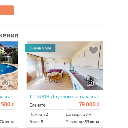
Отправить сообщение
е
жения
Вид на море
27
20
я квартира в Мессамбрия Форт Бич
ID 14318
Двухкомнатная квартира в Атр
 500 €
79 000 €
Елените
Комнат:
2
До моря:
30 м.
74 кв. м.
Этаж:
5
Площадь:
53 кв. м.