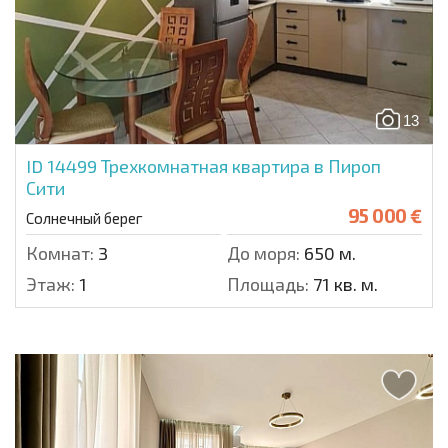
13
ID 14499
Трехкомнатная квартира в Пироп
Сити
95 000 €
Солнечный берег
Комнат:
3
До моря:
650 м.
Этаж:
1
Площадь:
71 кв. м.