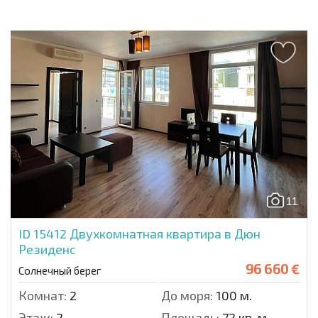
11
ID 15412
Двухкомнатная квартира в Дюн
Резиденc
96 660 €
Солнечный берег
Комнат:
2
До моря:
100 м.
Этаж:
2
Площадь:
72 кв. м.