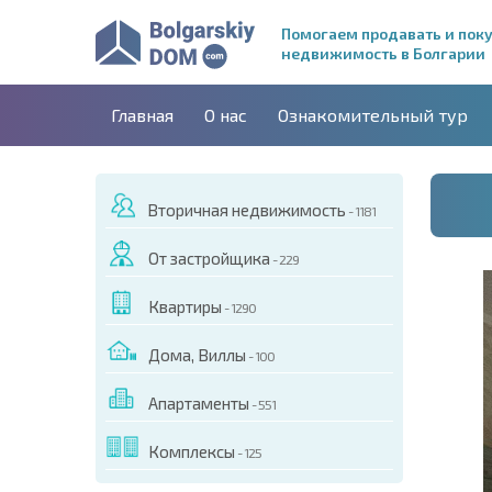
Помогаем продавать и пок
недвижимость в Болгарии
Главная
О нас
Ознакомительный тур
Вторичная недвижимость
- 1181
От застройщика
- 229
Квартиры
- 1290
Дома, Виллы
- 100
Апартаменты
- 551
ДЕО ЭТОГО ОБЪЕКТА
Комплексы
- 125