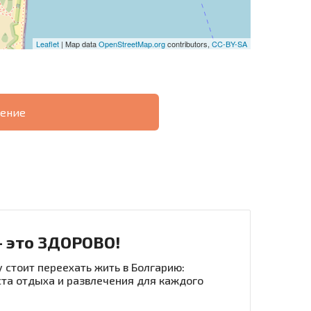
Leaflet
| Map data
OpenStreetMap.org
contributors,
CC-BY-SA
ение
О
ХОДНОСТЬ
ДИСТАНЦИОННОЙ
РАССРОЧКА В
СДЕЛКЕ
БОЛГАРИИ
- это ЗДОРОВО!
 стоит переехать жить в Болгарию:
та отдыха и развлечения для каждого
рассылку | Нажимая кнопку, вы разрешаете
воих данных.