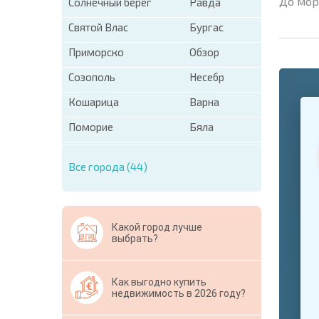
До мор
Солнечный берег
Равда
Святой Влас
Бургас
Приморско
Обзор
Созополь
Несебр
+1
Кошарица
Варна
United
States
Поморие
Бяла
+1
* Поля об
Все города (44)
Свернут
Какой город лучше
выбрать?
Как выгодно купить
недвижимость в 2026 году?