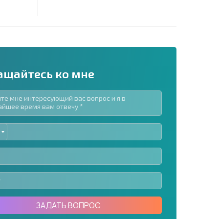
ащайтесь ко мне
ED
рассылку | Нажимая кнопку, вы разрешаете
TES
воих данных.
Отправить сообщение
ЗАДАТЬ ВОПРОС