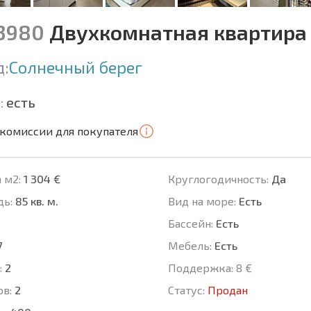
13980
Двухкомнатная квартира 
д:
Солнечный берег
:
есть
 комиссии для покупателя
 м2:
1 304 €
Круглогодичность:
Да
ь:
85 кв. м.
Вид на море:
Есть
Басcейн:
Есть
7
Мебель:
Есть
:
2
Поддержка:
8 €
ов:
2
Статус:
Продан