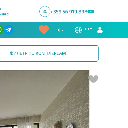
м
+359 56 919 898
BG
йчас!
ru
€
ФИЛЬТР ПО КОМПЛЕКСАМ