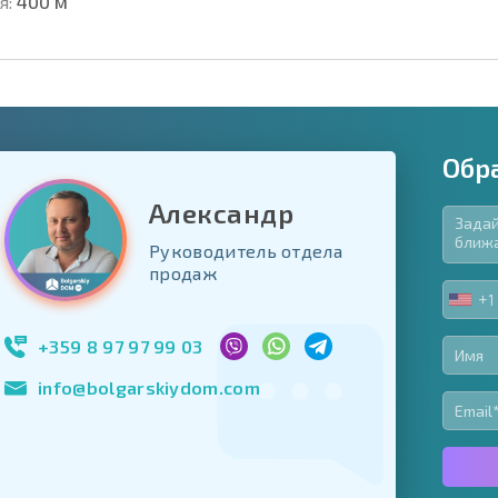
я:
400 м
Обр
Александр
Руководитель отдела
язательные для заполнения
продаж
ь форму
+1
UNIT
Подписаться на 
STA
использование с
+1
+359 8 97 97 99 03
info@bolgarskiydom.com