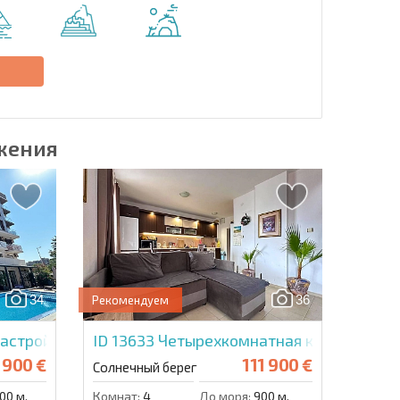
Отправить сообщение
е
жения
34
36
Рекомендуем
застройщика в Свит Хоум 9
ID 13633
Четырехкомнатная квартира в С
 900 €
111 900 €
Солнечный берег
00 м.
Комнат:
4
До моря:
900 м.