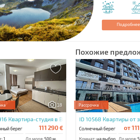
Подробне
Похожие предло
18
чка
Рассрочка
916
Квартира-студия в Вилла Ариа
ID 10568
Квартиры от 
111 290 €
от
111
чный берег
Солнечный берег
т:
1
До моря:
500 м.
Комнат:
на выбор
До моря:
5