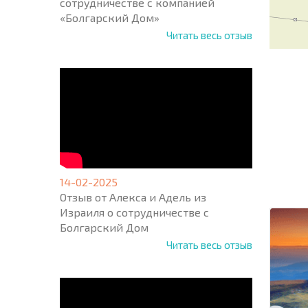
сотрудничестве с компанией
«Болгарский Дом»
Читать весь отзыв
НОВАЯ
МАСШ
ПОЛЕТ
ПРОГ
14-02-2025
+1
United
Отзыв от Алекса и Адель из
States
Израиля о сотрудничестве с
+1
Болгарский Дом
Читать весь отзыв
* Поля об