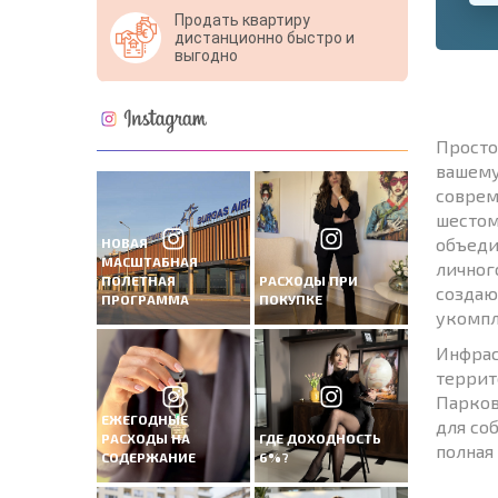
Продать квартиру
дистанционно быстро и
выгодно
Просто
вашему
соврем
шестом
объеди
НОВАЯ
МАСШТАБНАЯ
личног
ПОЛЕТНАЯ
РАСХОДЫ ПРИ
создаю
ПРОГРАММА
ПОКУПКЕ
укомпл
Инфрас
террит
Парков
ЕЖЕГОДНЫЕ
для со
РАСХОДЫ НА
ГДЕ ДОХОДНОСТЬ
полная
СОДЕРЖАНИЕ
6%?