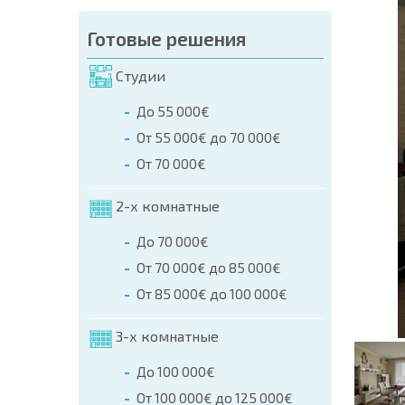
аказа (Имя, E-mail, Телефон)
Готовые решения
а
Студии
о телефонам:
До 55 000€
+359 8 9797 99 03
От 55 000€ до 70 000€
От 70 000€
2-х комнатные
До 70 000€
От 70 000€ до 85 000€
От 85 000€ до 100 000€
3-х комнатные
До 100 000€
От 100 000€ до 125 000€