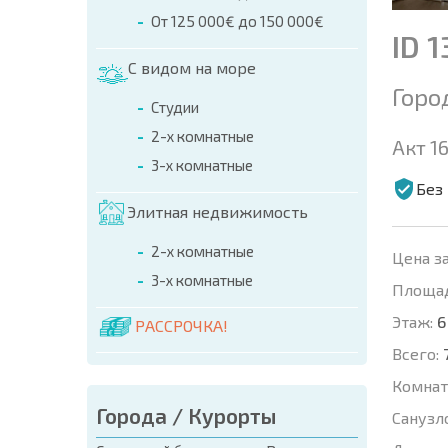
От 125 000€ до 150 000€
ID 
С видом на море
Горо
Студии
2-х комнатные
Акт 16
3-х комнатные
Без
Элитная недвижимость
2-х комнатные
Цена за
3-х комнатные
Площад
Этаж:
6
РАССРОЧКА!
Всего:
Комнат
Города / Курорты
Санузл