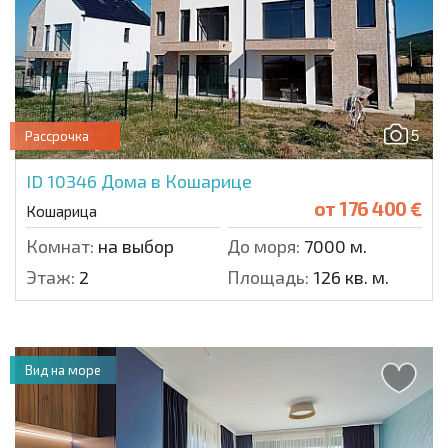
5
Рассрочка
ID 10346
Дома в Кошарице
от
176 400 €
Кошарица
Комнат:
на выбор
До моря:
7000 м.
Этаж:
2
Площадь:
126 кв. м.
Вид на море