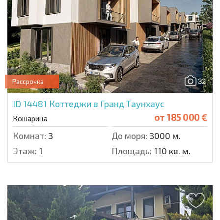
32
Рассрочка
ID 14481
Коттеджи в Гранд Таунхаус
от
185 000 €
Кошарица
Комнат:
3
До моря:
3000 м.
Этаж:
1
Площадь:
110 кв. м.