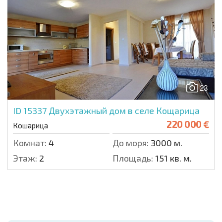
23
ID 15337
Двухэтажный дом в селе Кощарица
220 000 €
Кошарица
Комнат:
4
До моря:
3000 м.
Этаж:
2
Площадь:
151 кв. м.