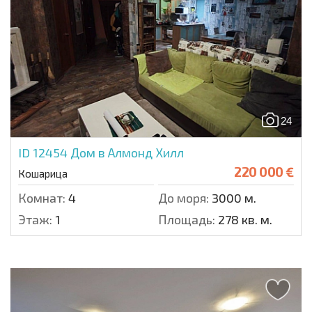
24
ID 12454
Дом в Алмонд Хилл
220 000 €
Кошарица
Комнат:
4
До моря:
3000 м.
Этаж:
1
Площадь:
278 кв. м.