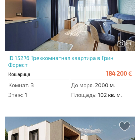
26
ID 15276
Трехкомнатная квартира в Грин
Форест
184 200 €
Кошарица
Комнат:
3
До моря:
2000 м.
Этаж:
1
Площадь:
102 кв. м.