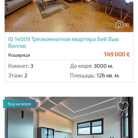
30
ID 14009
Трехкомнатная квартира Бей Вью
Виллас
149 000 €
Кошарица
Комнат:
3
До моря:
3000 м.
Этаж:
2
Площадь:
126 кв. м.
Вид на море