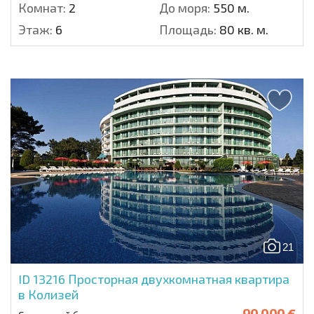
Комнат:
2
До моря:
550 м.
Этаж:
6
Площадь:
80 кв. м.
21
ID 13216
Просторная двухкомнатная квартира
в Колизей
90 000 €