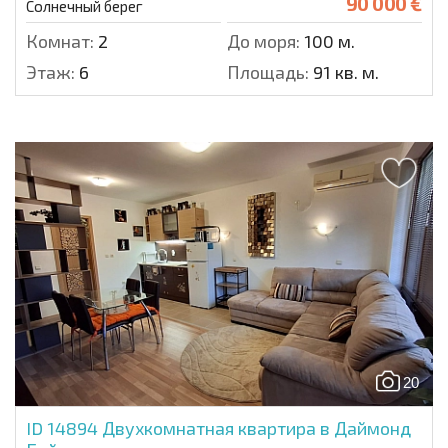
90 000 €
Солнечный берег
Комнат:
2
До моря:
100 м.
Этаж:
6
Площадь:
91 кв. м.
20
ID 14894
Двухкомнатная квартира в Даймонд