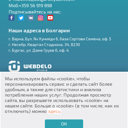
Моб:+359 56 919 898
Подписывайтесь на нас:
Наши адреса в Болгарии
г.
Варна
,
Бул. Ян Хунияди 6, база Сортови Семена, оф. 5
г.
Несебр
,
Квартал Стадиона, 34
,
8230
RU
г.
Бургас
,
ул. Даме Груев 6, оф. 4
€
EN
$
UA
Разработка и SEO продвижение сайтов
Мы используем файлы «cookie», чтобы
₽
PL
персонализировать сервис и сделать сайт более
удобным, а также для статистики и анализа
потребления наших услуг. Продолжая просмотр
₴
DE
сайта, вы разрешаете использовать «cookie» на
нашем сайте. Больше о «cookie» (в том числе, как их
zł
BG
ЕИК 201160903
отключить) можно
здесь
Недвижимость в Болгарии © 2026
ОК
€
ХОЧУ ПРОДАТЬ
ХОЧУ КУПИТЬ
RU