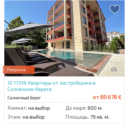
7
Рассрочка
ID 11318
Квартиры от застройщика в
Солнечном береге
от
89 678 €
Солнечный берег
Комнат:
на выбор
До моря:
600 м.
Этаж:
на выбор
Площадь:
79 кв. м.