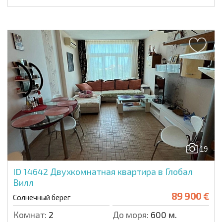
19
ID 14642
Двухкомнатная квартира в Глобал
Вилл
89 900 €
Солнечный берег
Комнат:
2
До моря:
600 м.