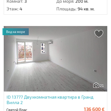
Комнат:
3
До моря:
200 м.
Этаж:
4
Площадь:
94 кв. м.
Вид на море
21
ID 13777
Двухкомнатная квартира в Гранд
Вилла 2
136 600 €
Святой Влас