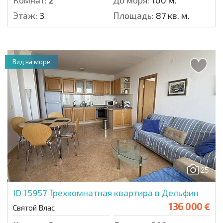
Комнат:
2
До моря:
100 м.
Этаж:
3
Площадь:
87 кв. м.
Вид на море
25
ID 15957
Трехкомнатная квартира в Дельфин
136 000 €
Святой Влас