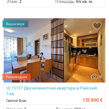
Этаж:
2
Площадь:
64 кв. м.
Вид на море
26
Рекомендуем
ID 15737
Двухкомнатная квартира в Райский
Сад
135 900 €
Святой Влас