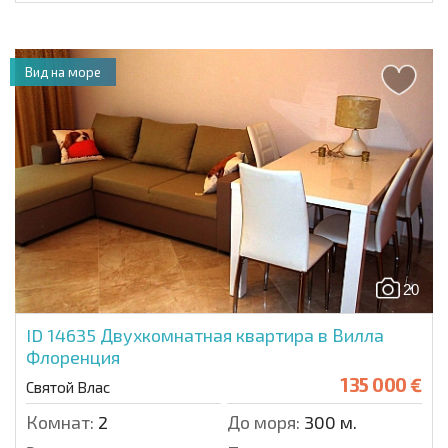
Вид на море
20
ID 14635
Двухкомнатная квартира в Вилла
Флоренция
135 000 €
Святой Влас
Комнат:
2
До моря:
300 м.