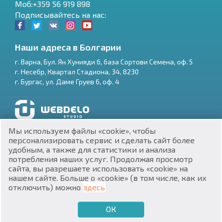
Моб:+359 56 919 898
Подписывайтесь на нас:
Наши адреса в Болгарии
г.
Варна
,
Бул. Ян Хунияди 6, база Сортови Семена, оф. 5
г.
Несебр
,
Квартал Стадиона, 34
,
8230
RU
г.
Бургас
,
ул. Даме Груев 6, оф. 4
€
EN
$
UA
Разработка и SEO продвижение сайтов
Мы используем файлы «cookie», чтобы
₽
PL
персонализировать сервис и сделать сайт более
удобным, а также для статистики и анализа
потребления наших услуг. Продолжая просмотр
₴
DE
сайта, вы разрешаете использовать «cookie» на
нашем сайте. Больше о «cookie» (в том числе, как их
zł
BG
ЕИК 201160903
отключить) можно
здесь
Недвижимость в Болгарии © 2026
ОК
€
ХОЧУ ПРОДАТЬ
ХОЧУ КУПИТЬ
RU