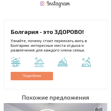
НОВАЯ МАСШТАБНАЯ ПОЛЕТНАЯ ПРОГРАММА
РАСХОДЫ ПРИ ПОКУПКЕ
ЕЖЕГОДНЫЕ РАСХОДЫ НА СОДЕРЖАНИЕ
Болгария - это ЗДОРОВО!
Узнайте, почему стоит переехать жить в
Болгарию: интересные места отдыха и
развлечения для каждого члена семьи.
Подробнее
Похожие предложения