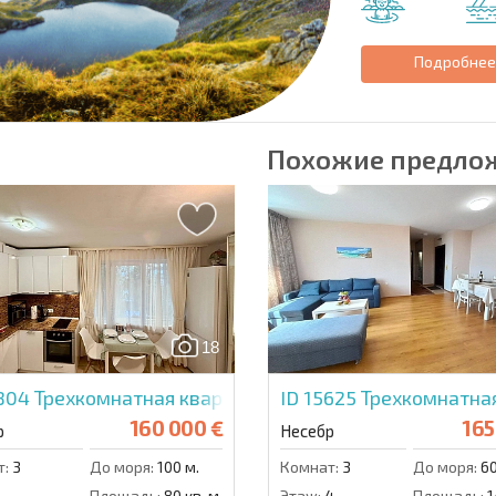
Подробне
Похожие предло
18
5804
Трехкомнатная квартира в Лайф Стайл 4
ID 15625
Трехкомнатная
160 000 €
165
р
Несебр
т:
3
До моря:
100 м.
Комнат:
3
До моря:
60
1
Площадь:
80 кв. м.
Этаж:
4
Площадь:
1