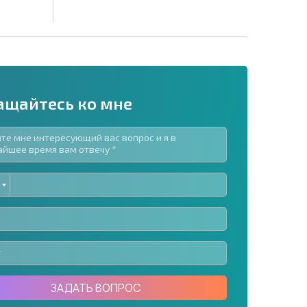
ащайтесь ко мне
ED
рассылку | Нажимая кнопку, вы разрешаете
TES
воих данных.
Отправить сообщение
ЗАДАТЬ ВОПРОС