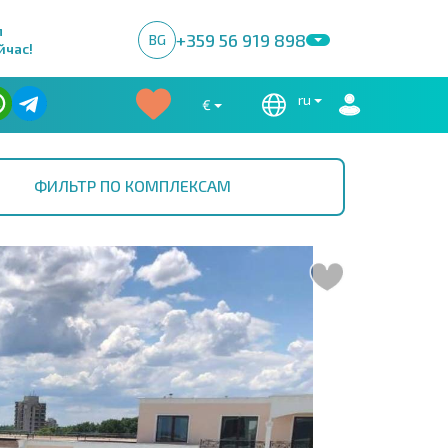
м
+359 56 919 898
BG
йчас!
ru
€
ФИЛЬТР ПО КОМПЛЕКСАМ