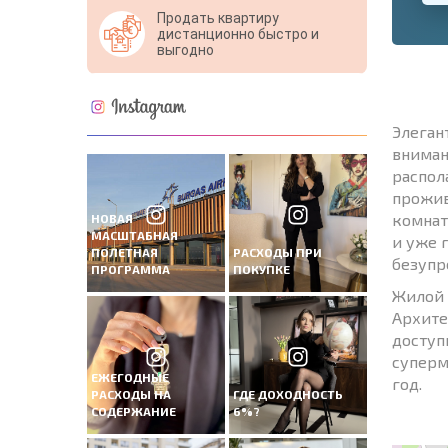
Продать квартиру
дистанционно быстро и
выгодно
Элеган
вниман
распол
прожив
комнат
НОВАЯ
МАСШТАБНАЯ
и уже 
ПОЛЕТНАЯ
РАСХОДЫ ПРИ
безупр
ПРОГРАММА
ПОКУПКЕ
Жилой 
Архите
доступ
суперм
ЕЖЕГОДНЫЕ
год.
РАСХОДЫ НА
ГДЕ ДОХОДНОСТЬ
СОДЕРЖАНИЕ
6%?