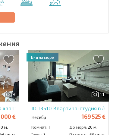
Отправить сообщение
е
жения
Вид на море
9
11
 квартира в Вияна
ID 13510
Квартира-студия в Арсена
 000 €
169 525 €
Несебр
0 м.
Комнат:
1
До моря:
20 м.
46 кв. м.
Этаж:
1
Площадь:
68 кв. м.