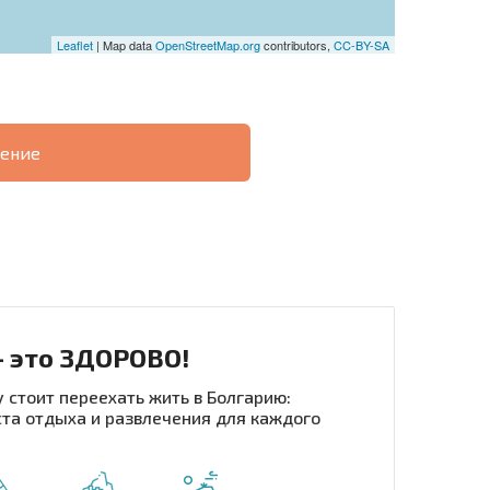
Leaflet
| Map data
OpenStreetMap.org
contributors,
CC-BY-SA
ение
О
ХОДНОСТЬ
ДИСТАНЦИОННОЙ
РАССРОЧКА В
СДЕЛКЕ
БОЛГАРИИ
- это ЗДОРОВО!
 стоит переехать жить в Болгарию:
та отдыха и развлечения для каждого
рассылку | Нажимая кнопку, вы разрешаете
воих данных.