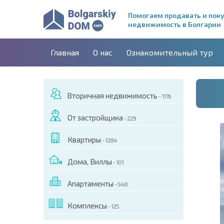
Помогаем продавать и пок
недвижимость в Болгарии
Главная
О нас
Ознакомительный тур
Вторичная недвижимость
- 1176
От застройщика
- 229
Квартиры
- 1284
Дома, Виллы
- 101
Апартаменты
- 548
ДЕО ЭТОГО ОБЪЕКТА
Комплексы
- 125