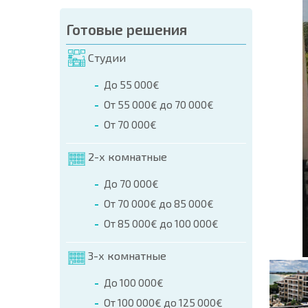
аказа (Имя, E-mail, Телефон)
Готовые решения
а
Студии
о телефонам:
До 55 000€
+359 8 9797 99 03
От 55 000€ до 70 000€
От 70 000€
2-х комнатные
До 70 000€
От 70 000€ до 85 000€
От 85 000€ до 100 000€
3-х комнатные
До 100 000€
От 100 000€ до 125 000€