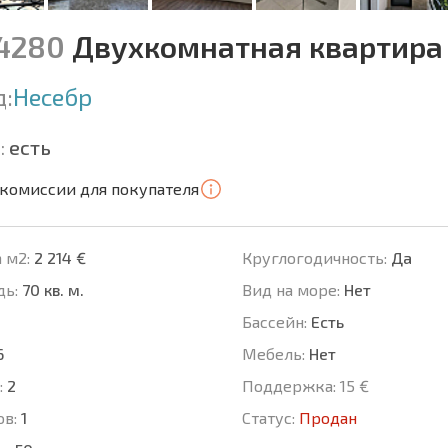
14280
Двухкомнатная квартира 
д:
Несебр
:
есть
 комиссии для покупателя
 м2:
2 214 €
Круглогодичность:
Да
ь:
70 кв. м.
Вид на море:
Нет
Басcейн:
Есть
6
Мебель:
Нет
:
2
Поддержка:
15 €
ов:
1
Статус:
Продан