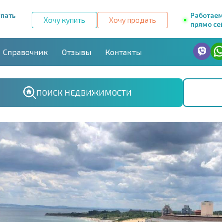
упать
Работае
Хочу купить
Хочу продать
прямо се
Справочник
Отзывы
Контакты
ПОИСК НЕДВИЖИМОСТИ