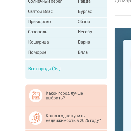
До мор
Солнечный берег
Равда
Святой Влас
Бургас
Приморско
Обзор
Созополь
Несебр
+1
Кошарица
Варна
United
States
Поморие
Бяла
+1
* Поля об
Все города (44)
Свернут
Какой город лучше
выбрать?
Как выгодно купить
недвижимость в 2026 году?