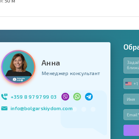
я:
50 м
Обр
Анна
язательные для заполнения
Менеджер консультант
ь форму
+1
UNIT
Подписаться на 
STA
использование с
+1
+359 8 97 97 99 03
info@bolgarskiydom.com