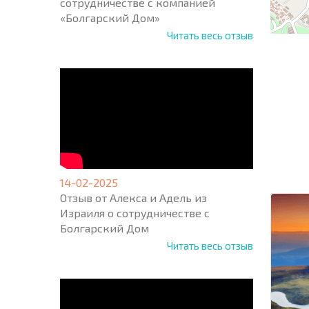
сотрудничестве с компанией
«Болгарский Дом»
Читать весь отзыв
НОВАЯ
МАСШ
ПОЛЕТ
ПРОГ
+1
United
14-02-2025
States
Отзыв от Алекса и Адель из
+1
Израиля о сотрудничестве с
Болгарский Дом
* Поля об
Читать весь отзыв