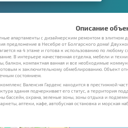
Описание объе
тные апартаменты с дизайнерским ремонтом в элитном д
ия предложение в Несебре от Болгарского дома! Двухком
агается на 4 этаже и готова к использованию по любому с
ание. В интерьере качественная отделка, мебели и техни
ы, балкон, компактная ванная и все необходимые комм
готовым к заключительному обмеблированию. Объект отн
ечным состоянием.
комплекс Валенсия Гарденс находится в престижной части
ктура здания подчеркивает его статус, а территория по
ны бассейн, охрана, зеленые зоны, зоны отдыха и подзем
аркеты, аптеки, кафе, автобусная остановка и морская на