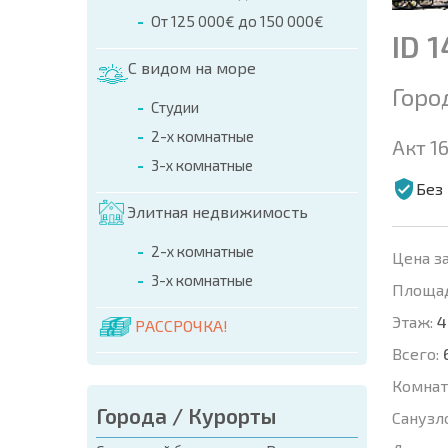
От 125 000€ до 150 000€
ID 
С видом на море
Горо
Студии
2-х комнатные
Акт 16
3-х комнатные
Без
Элитная недвижимость
2-х комнатные
Цена за
3-х комнатные
Площад
Этаж:
4
РАССРОЧКА!
Всего:
Комнат
Города / Курорты
Санузл