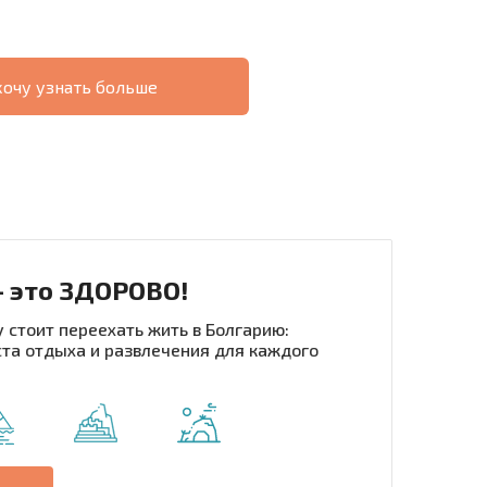
хочу узнать больше
О
ХОДНОСТЬ
ДИСТАНЦИОННОЙ
РАССРОЧКА В
СДЕЛКЕ
БОЛГАРИИ
- это ЗДОРОВО!
 стоит переехать жить в Болгарию:
та отдыха и развлечения для каждого
рассылку | Нажимая кнопку, вы разрешаете
воих данных.
Отправить сообщение
е