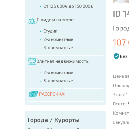
От 125 000€ до 150 000€
ID 
С видом на море
Горо
Студии
2-х комнатные
107
3-х комнатные
Без
Элитная недвижимость
2-х комнатные
Цена за
3-х комнатные
Площад
РАССРОЧКА!
Этаж:
1
Всего:
Комнат
Города / Курорты
Санузл