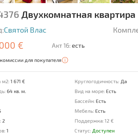
14376
Двухкомнатная квартира
д:
Святой Влас
Компле
 000 €
Акт 16:
есть
 комиссии для покупателя
 м2:
1 671 €
Круглогодичность:
Да
ь:
64 кв. м.
Вид на море:
Есть
Басcейн:
Есть
5
Мебель:
Есть
:
2
Поддержка:
12 €
ов:
1
Статус:
Доступен