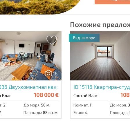
Похожие предло
Вид на море
15
4936
Двухкомнатная квартира в Вега Виллидж
ID 15116
Квартира-студ
108 000 €
108
й Влас
Святой Влас
т:
2
До моря:
50 м.
Комнат:
1
До моря:
3
2
Площадь:
88 кв. м.
Этаж:
4
Площадь: