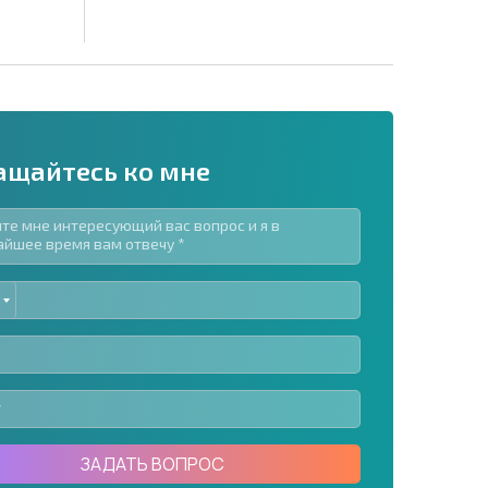
ащайтесь ко мне
ED
рассылку | Нажимая кнопку, вы разрешаете
TES
воих данных.
Отправить сообщение
ЗАДАТЬ ВОПРОС