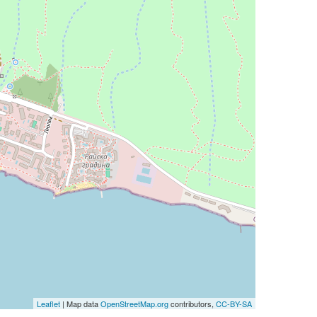
Leaflet
| Map data
OpenStreetMap.org
contributors,
CC-BY-SA