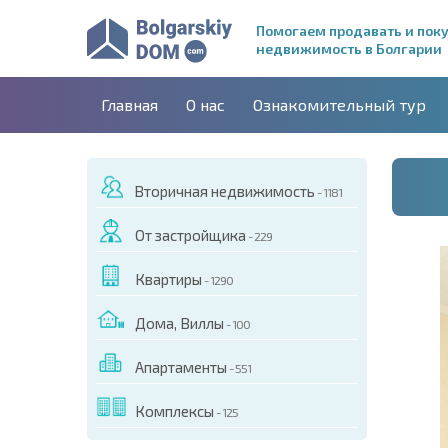
Помогаем продавать и пок
недвижимость в Болгарии
Главная
О нас
Ознакомительный тур
Вторичная недвижимость
- 1181
От застройщика
- 229
Квартиры
- 1290
Дома, Виллы
- 100
Апартаменты
- 551
ДЕО ЭТОГО ОБЪЕКТА
Комплексы
- 125