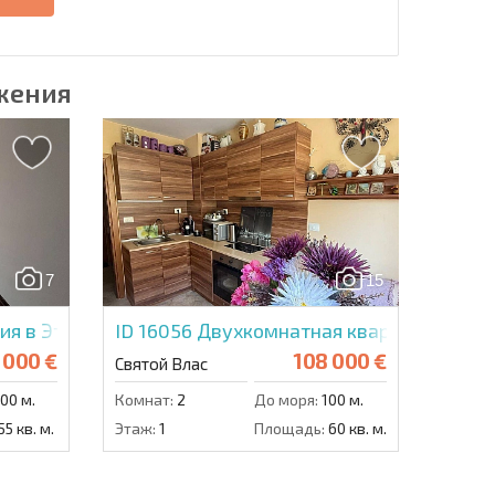
жения
7
15
ия в Этера 4
ID 16056
Двухкомнатная квартира в Рай
 000 €
108 000 €
Святой Влас
00 м.
Комнат:
2
До моря:
100 м.
55 кв. м.
Этаж:
1
Площадь:
60 кв. м.