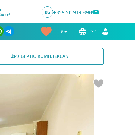
м
+359 56 919 898
BG
йчас!
ru
€
ФИЛЬТР ПО КОМПЛЕКСАМ