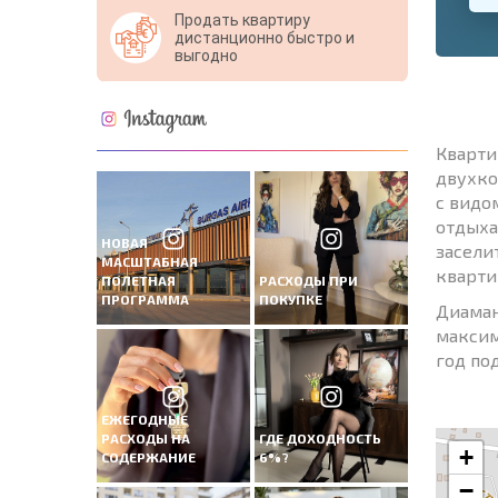
Продать квартиру
дистанционно быстро и
выгодно
Кварти
двухко
с видо
отдыха
НОВАЯ
засели
МАСШТАБНАЯ
кварти
ПОЛЕТНАЯ
РАСХОДЫ ПРИ
ПРОГРАММА
ПОКУПКЕ
Диаман
максим
год по
ЕЖЕГОДНЫЕ
РАСХОДЫ НА
ГДЕ ДОХОДНОСТЬ
+
СОДЕРЖАНИЕ
6%?
−