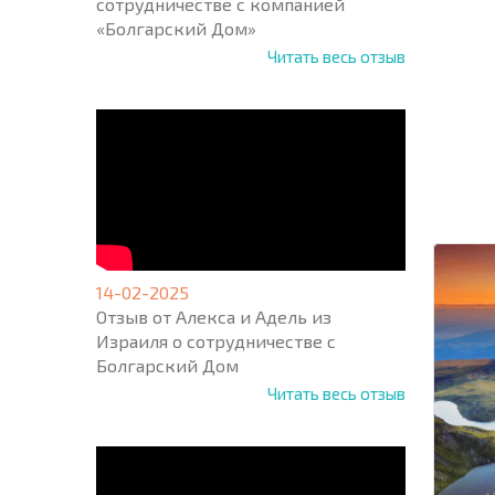
сотрудничестве с компанией
«Болгарский Дом»
Читать весь отзыв
НОВАЯ
МАСШ
ПОЛЕТ
ПРОГ
+1
United
States
+1
14-02-2025
Отзыв от Алекса и Адель из
* Поля об
Израиля о сотрудничестве с
Болгарский Дом
Читать весь отзыв