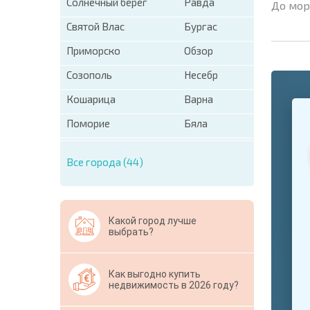
Солнечный берег
Равда
До мор
Святой Влас
Бургас
Приморско
Обзор
Созополь
Несебр
Кошарица
Варна
+1
United
States
Поморие
Бяла
+1
Все города (44)
* Поля об
Свернут
Какой город лучше
выбрать?
Как выгодно купить
недвижимость в 2026 году?