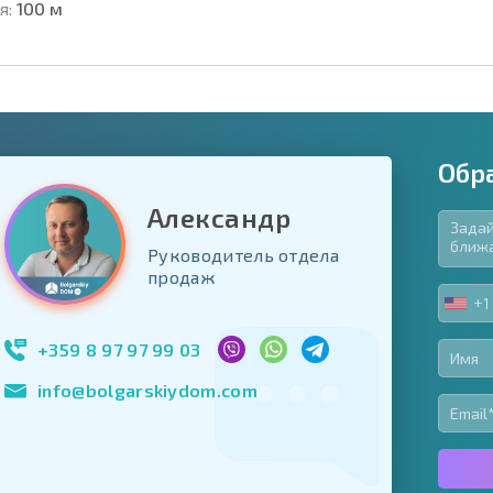
я:
100 м
Обр
Александр
Руководитель отдела
язательные для заполнения
продаж
ь форму
+1
UNIT
Подписаться на 
STA
использование с
+1
+359 8 97 97 99 03
info@bolgarskiydom.com