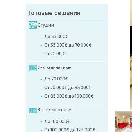
аказа (Имя, E-mail, Телефон)
Готовые решения
а
Студии
о телефонам:
До 55 000€
+359 8 9797 99 03
От 55 000€ до 70 000€
От 70 000€
2-х комнатные
До 70 000€
От 70 000€ до 85 000€
От 85 000€ до 100 000€
3-х комнатные
До 100 000€
От 100 000€ до 125 000€