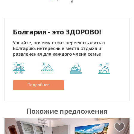
НОВАЯ МАСШТАБНАЯ ПОЛЕТНАЯ ПРОГРАММА
РАСХОДЫ ПРИ ПОКУПКЕ
ЕЖЕГОДНЫЕ РАСХОДЫ НА СОДЕРЖАНИЕ
Болгария - это ЗДОРОВО!
Узнайте, почему стоит переехать жить в
Болгарию: интересные места отдыха и
развлечения для каждого члена семьи.
Подробнее
Похожие предложения