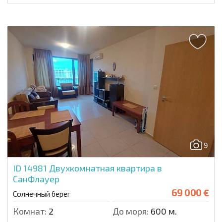
9
ID 14981
Двухкомнатная квартира в
СанФлауер
69 000 €
Солнечный берег
Комнат:
2
До моря:
600 м.