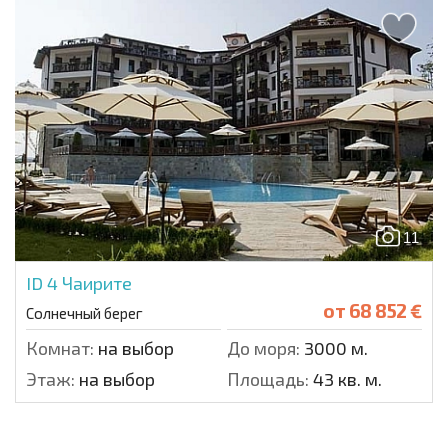
11
ID 4
Чаирите
от
68 852 €
Солнечный берег
Комнат:
на выбор
До моря:
3000 м.
Этаж:
на выбор
Площадь:
43 кв. м.