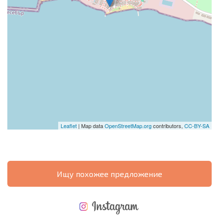
Leaflet
| Map data
OpenStreetMap.org
contributors,
CC-BY-SA
Ищу похожее предложение
НОВАЯ МАСШТАБНАЯ ПОЛЕТНАЯ ПРОГРАММА
РАСХОДЫ ПРИ ПОКУПКЕ
ЕЖЕГОДНЫЕ РАСХОДЫ НА СОДЕРЖАНИЕ