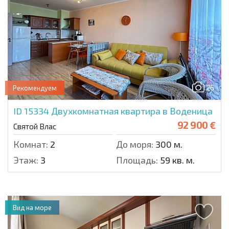
26
Рекомендуем
ID 15334
Двухкомнатная квартира в Воденица
92 900 €
Святой Влас
Комнат:
2
До моря:
300 м.
Этаж:
3
Площадь:
59 кв. м.
Вид на море