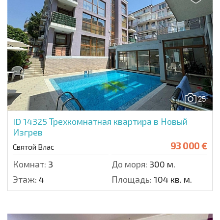
25
ID 14325
Трехкомнатная квартира в Новый
Изгрев
93 000 €
Святой Влас
Комнат:
3
До моря:
300 м.
Этаж:
4
Площадь:
104 кв. м.