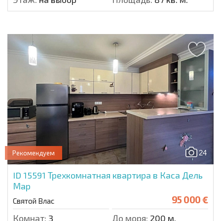
24
Рекомендуем
ID 15591
Трехкомнатная квартира в Каса Дель
Мар
95 000 €
Святой Влас
Комнат:
3
До моря:
200 м.