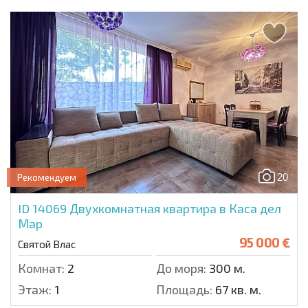
20
Рекомендуем
ID 14069
Двухкомнатная квартира в Каса дел
Мар
95 000 €
Святой Влас
Комнат:
2
До моря:
300 м.
Этаж:
1
Площадь:
67 кв. м.