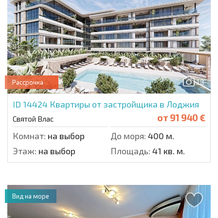
13
Рассрочка
ID 14424
Квартиры от застройщика в Лоджия
от
91 940 €
Святой Влас
Комнат:
на выбор
До моря:
400 м.
Этаж:
на выбор
Площадь:
41 кв. м.
Вид на море