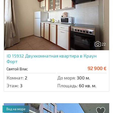
22
ID 15932
Двухкомнатная квартира в Краун
Форт
92 900 €
Святой Влас
Комнат:
2
До моря:
300 м.
Этаж:
3
Площадь:
60 кв. м.
Вид на море