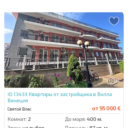
15
ID 13433
Квартиры от застройщика в Вилла
Венеция
от
95 000 €
Святой Влас
Комнат:
2
До моря:
400 м.
Этаж:
на выбор
Площадь:
87 кв. м.