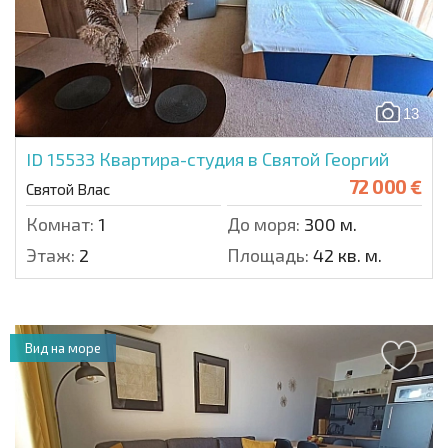
13
ID 15533
Квартира-студия в Святой Георгий
72 000 €
Святой Влас
Комнат:
1
До моря:
300 м.
Этаж:
2
Площадь:
42 кв. м.
Вид на море