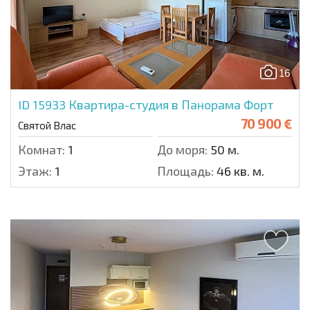
16
ID 15933
Квартира-студия в Панорама Форт
70 900 €
Святой Влас
Комнат:
1
До моря:
50 м.
Этаж:
1
Площадь:
46 кв. м.