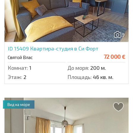
9
ID 15409
Квартира-студия в Си Форт
72 000 €
Святой Влас
Комнат:
1
До моря:
200 м.
Этаж:
2
Площадь:
46 кв. м.
Вид на море