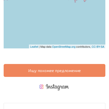
Leaflet
| Map data
OpenStreetMap.org
contributors,
CC-BY-SA
Ищу похожее предложение
НОВАЯ МАСШТАБНАЯ ПОЛЕТНАЯ ПРОГРАММА
РАСХОДЫ ПРИ ПОКУПКЕ
ЕЖЕГОДНЫЕ РАСХОДЫ НА СОДЕРЖАНИЕ