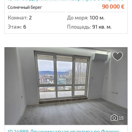
90 000 €
Солнечный берег
Комнат:
2
До моря:
100 м.
Этаж:
6
Площадь:
91 кв. м.
15
ID 14989
Двухкомнатная квартира во Флорес