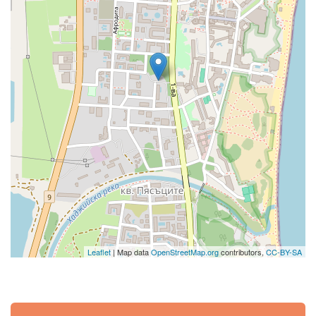
Leaflet
| Map data
OpenStreetMap.org
contributors,
CC-BY-SA