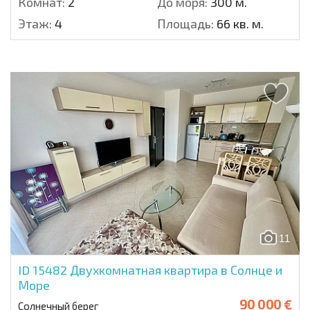
Комнат:
2
До моря:
300 м.
Этаж:
4
Площадь:
66 кв. м.
11
ID 15482
Двухкомнатная квартира в Солнце и
Море
90 000 €
Солнечный берег