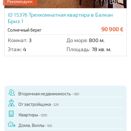
26
Рекомендуем
ID 15376
Трехкомнатная квартира в Балкан
Бриз 1
90 900 €
Солнечный берег
Комнат:
3
До моря:
800 м.
Этаж:
4
Площадь:
78 кв. м.
Вторичная недвижимость
- 1181
От застройщика
- 229
Квартиры
- 1290
Дома, Виллы
- 100