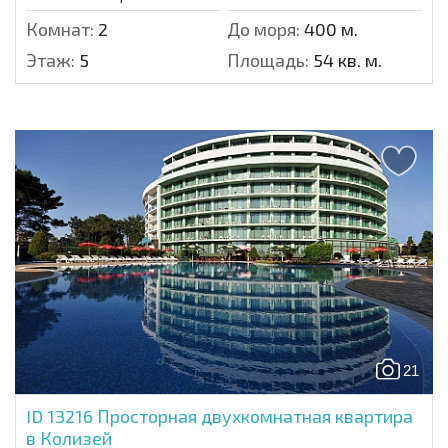
Комнат:
2
До моря:
400 м.
Этаж:
5
Площадь:
54 кв. м.
21
ID 13216
Просторная двухкомнатная квартира
в Колизей