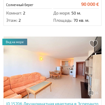
90 000 €
Солнечный берег
Комнат:
2
До моря:
50 м.
Этаж:
2
Площадь:
70 кв. м.
Вид на море
16
ID 15706
Двухкомнатная квартира в Эсперанто