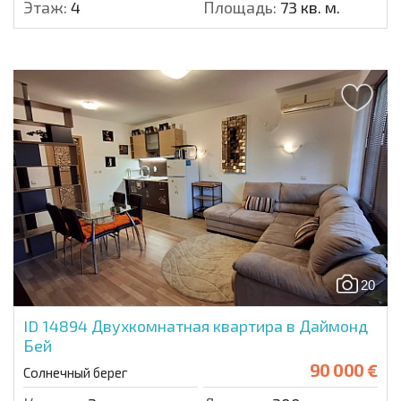
Этаж:
4
Площадь:
73 кв. м.
20
ID 14894
Двухкомнатная квартира в Даймонд
Бей
90 000 €
Солнечный берег