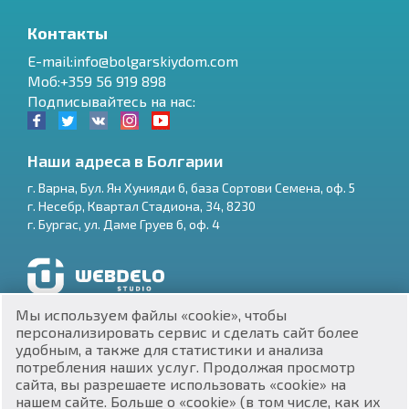
Контакты
E-mail:info@bolgarskiydom.com
Моб:+359 56 919 898
Подписывайтесь на нас:
Наши адреса в Болгарии
г.
Варна
,
Бул. Ян Хунияди 6, база Сортови Семена, оф. 5
г.
Несебр
,
Квартал Стадиона, 34
,
8230
RU
г.
Бургас
,
ул. Даме Груев 6, оф. 4
€
EN
$
UA
Разработка и SEO продвижение сайтов
Мы используем файлы «cookie», чтобы
₽
PL
персонализировать сервис и сделать сайт более
удобным, а также для статистики и анализа
потребления наших услуг. Продолжая просмотр
₴
DE
сайта, вы разрешаете использовать «cookie» на
нашем сайте. Больше о «cookie» (в том числе, как их