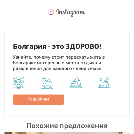
НОВАЯ МАСШТАБНАЯ ПОЛЕТНАЯ ПРОГРАММА
РАСХОДЫ ПРИ ПОКУПКЕ
ЕЖЕГОДНЫЕ РАСХОДЫ НА СОДЕРЖАНИЕ
Болгария - это ЗДОРОВО!
Узнайте, почему стоит переехать жить в
Болгарию: интересные места отдыха и
развлечения для каждого члена семьи.
Подробнее
Похожие предложения