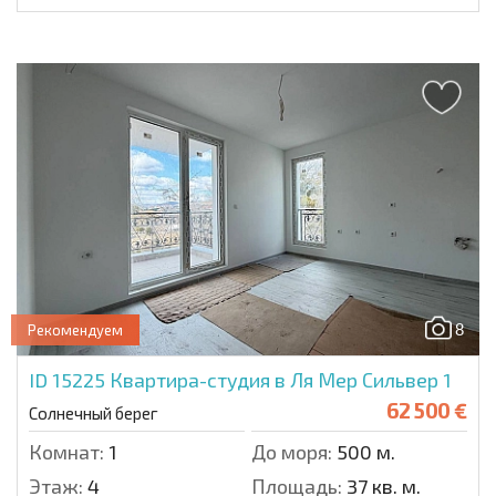
8
Рекомендуем
ID 15225
Квартира-студия в Ля Мер Сильвер 1
62 500 €
Солнечный берег
Комнат:
1
До моря:
500 м.
Этаж:
4
Площадь:
37 кв. м.