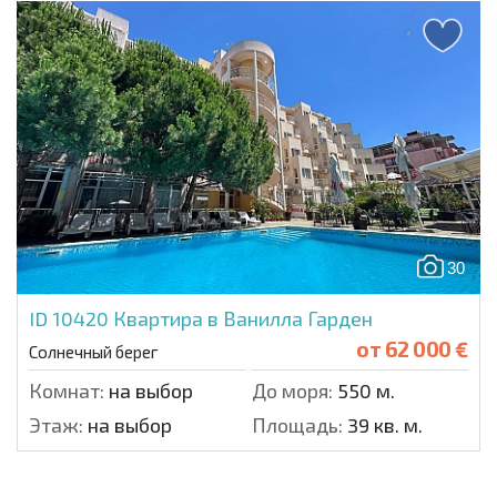
30
ID 10420
Квартира в Ванилла Гарден
от
62 000 €
Солнечный берег
Комнат:
на выбор
До моря:
550 м.
Этаж:
на выбор
Площадь:
39 кв. м.