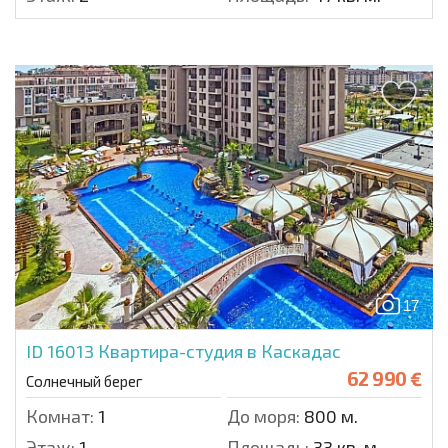
17
ID 16013
Квартира-студия в Каскадас
62 990 €
Солнечный берег
Комнат:
1
До моря:
800 м.
Этаж:
1
Площадь:
33 кв. м.