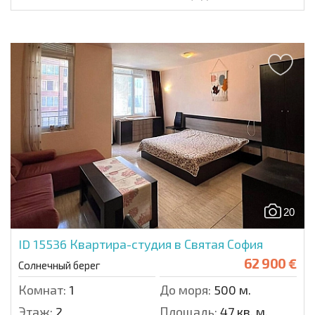
20
ID 15536
Квартира-студия в Святая София
62 900 €
Солнечный берег
Комнат:
1
До моря:
500 м.
Этаж:
2
Площадь:
47 кв. м.