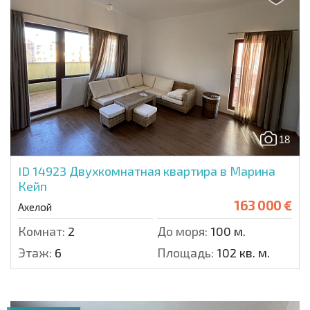
18
ID 14923
Двухкомнатная квартира в Марина
Кейп
163 000 €
Ахелой
Комнат:
2
До моря:
100 м.
Этаж:
6
Площадь:
102 кв. м.