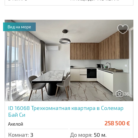
Вид на море
36
ID 16068
Трехкомнатная квартира в Солемар
Бай Си
258 500 €
Ахелой
Комнат:
3
До моря:
50 м.