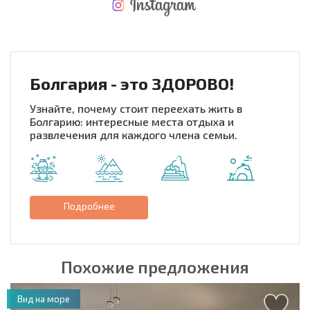
НОВАЯ МАСШТАБНАЯ ПОЛЕТНАЯ ПРОГРАММА
РАСХОДЫ ПРИ ПОКУПКЕ
ЕЖЕГОДНЫЕ РАСХОДЫ НА СОДЕРЖАНИЕ
Болгария - это ЗДОРОВО!
Узнайте, почему стоит переехать жить в
Болгарию: интересные места отдыха и
развлечения для каждого члена семьи.
Подробнее
Похожие предложения
Вид на море