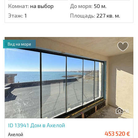
Комнат:
на выбор
До моря:
50 м.
Этаж:
1
Площадь:
227 кв. м.
Вид на море
36
ID 13941
Дом в Ахелой
453 520 €
Ахелой