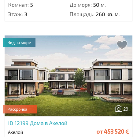
Комнат:
5
До моря:
50 м.
Этаж:
3
Площадь:
260 кв. м.
Вид на море
29
Рассрочка
ID 12199
Дома в Ахелой
от
453 520 €
Ахелой