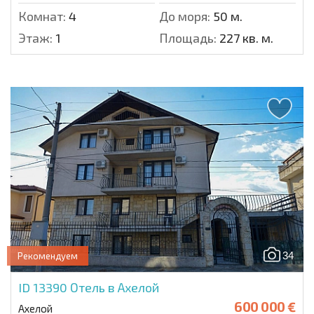
Комнат:
4
До моря:
50 м.
Этаж:
1
Площадь:
227 кв. м.
34
Рекомендуем
ID 13390
Отель в Ахелой
600 000 €
Ахелой