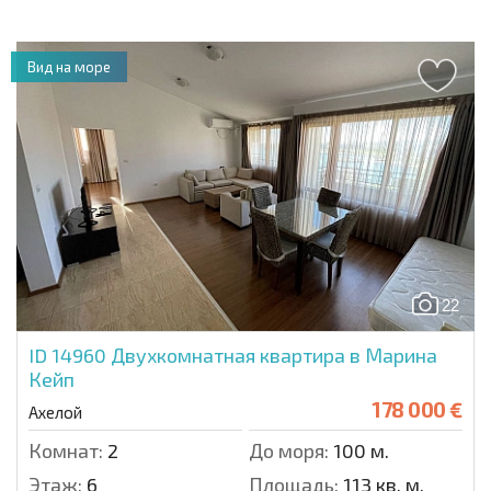
Вид на море
22
ID 14960
Двухкомнатная квартира в Марина
Кейп
178 000 €
Ахелой
Комнат:
2
До моря:
100 м.
Этаж:
6
Площадь:
113 кв. м.