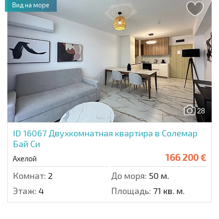
Вид на море
28
ID 16067
Двухкомнатная квартира в Солемар
Бай Си
166 200 €
Ахелой
Комнат:
2
До моря:
50 м.
Этаж:
4
Площадь:
71 кв. м.