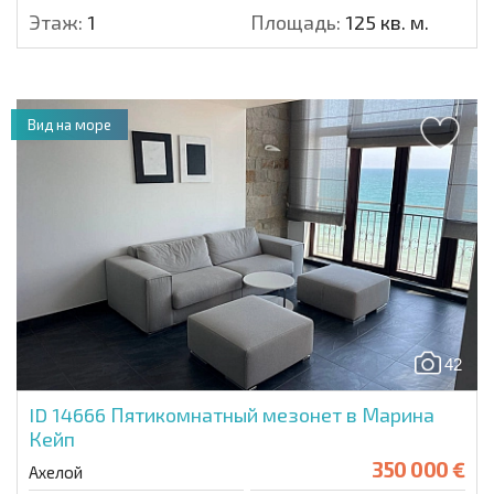
Этаж:
1
Площадь:
125 кв. м.
Вид на море
42
ID 14666
Пятикомнатный мезонет в Марина
Кейп
350 000 €
Ахелой