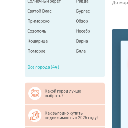
Солнечный берег
Равда
До мор
Святой Влас
Бургас
Приморско
Обзор
Созополь
Несебр
Кошарица
Варна
+1
United
States
Поморие
Бяла
+1
Все города (44)
* Поля об
Свернут
Какой город лучше
выбрать?
Как выгодно купить
недвижимость в 2026 году?