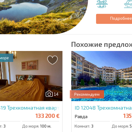
Подробне
Похожие предло
 море
14
Рекомендуем
319
Трехкомнатная квартира в Эмеральд Бич Резорт
ID 12048
Трехкомнатна
133 200 €
135
Равда
т:
3
До моря:
100 м.
Комнат:
3
До моря:
5