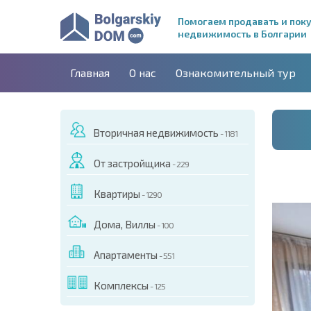
Помогаем продавать и пок
недвижимость в Болгарии
Главная
О нас
Ознакомительный тур
Вторичная недвижимость
- 1181
От застройщика
- 229
Квартиры
- 1290
Дома, Виллы
- 100
Апартаменты
- 551
ДЕО ЭТОГО ОБЪЕКТА
Комплексы
- 125