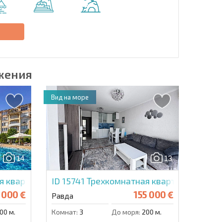
Отправить сообщение
е
жения
Вид на море
14
13
я квартира в Элитония Гарденс
ID 15741
Трехкомнатная квартира в Вилл
 000 €
155 000 €
Равда
00 м.
Комнат:
3
До моря:
200 м.