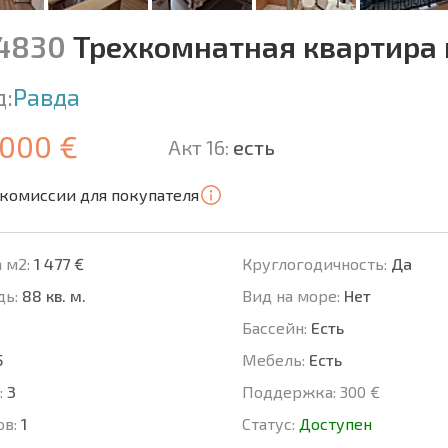
14830
Трехкомнатная квартира в
д:
Равда
 000 €
Акт 16:
есть
 комиссии для покупателя
 м2:
1 477 €
Круглогодичность:
Да
ь:
88 кв. м.
Вид на море:
Нет
Басcейн:
Есть
5
Мебель:
Есть
:
3
Поддержка:
300 €
ов:
1
Статус:
Доступен