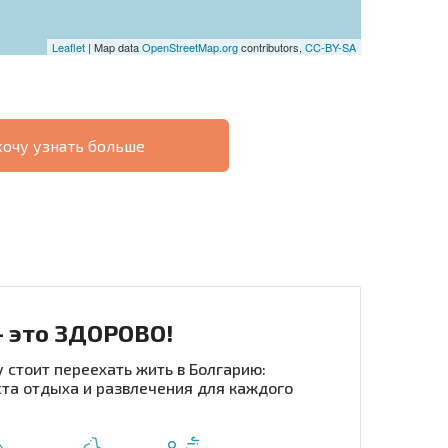
Leaflet
| Map data
OpenStreetMap.org
contributors,
CC-BY-SA
хочу узнать больше
О
ХОДНОСТЬ
ДИСТАНЦИОННОЙ
РАССРОЧКА В
СДЕЛКЕ
БОЛГАРИИ
- это ЗДОРОВО!
 стоит переехать жить в Болгарию:
та отдыха и развлечения для каждого
рассылку | Нажимая кнопку, вы разрешаете
воих данных.