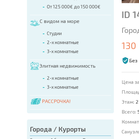
От 125 000€ до 150 000€
ID 
С видом на море
Горо
Студии
2-х комнатные
130
3-х комнатные
Без
Элитная недвижимость
2-х комнатные
Цена за
3-х комнатные
Площад
РАССРОЧКА!
Этаж:
2
Всего:
Комнат
Города / Курорты
Санузл