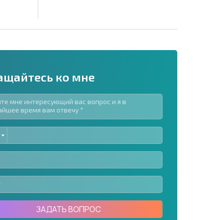
ащайтесь ко мне
ED
рассылку | Нажимая кнопку, вы разрешаете
TES
воих данных.
Отправить сообщение
ЗАДАТЬ ВОПРОС