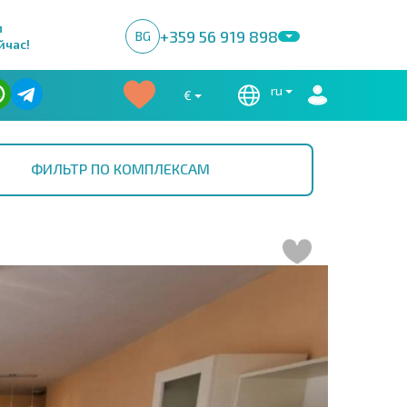
м
+359 56 919 898
BG
йчас!
ru
€
ФИЛЬТР ПО КОМПЛЕКСАМ