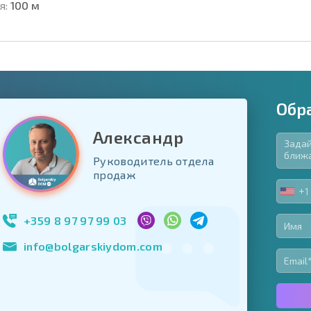
я:
100 м
Обр
Александр
Руководитель отдела
язательные для заполнения
продаж
ь форму
+1
UNIT
Подписаться на 
STA
использование с
+1
+359 8 97 97 99 03
info@bolgarskiydom.com