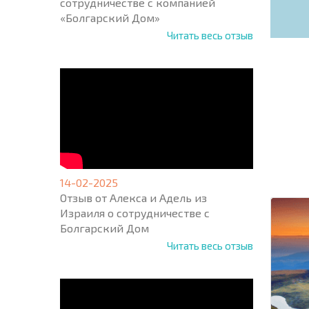
сотрудничестве с компанией
«Болгарский Дом»
Читать весь отзыв
НОВАЯ
МАСШ
ПОЛЕТ
ПРОГ
+1
14-02-2025
United
Отзыв от Алекса и Адель из
States
+1
Израиля о сотрудничестве с
Болгарский Дом
* Поля об
Читать весь отзыв