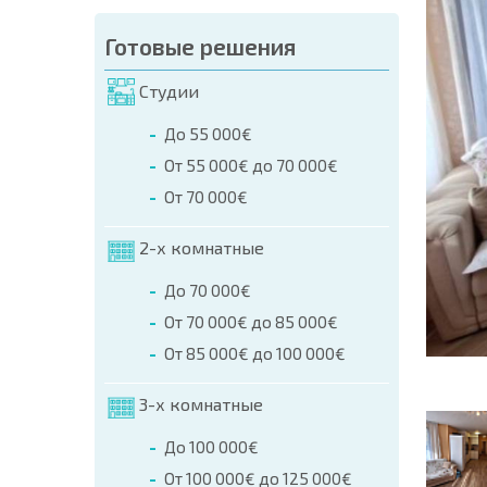
аказа (Имя, E-mail, Телефон)
Готовые решения
а
Студии
о телефонам:
До 55 000€
+359 8 9797 99 03
От 55 000€ до 70 000€
От 70 000€
2-х комнатные
До 70 000€
От 70 000€ до 85 000€
От 85 000€ до 100 000€
3-х комнатные
До 100 000€
От 100 000€ до 125 000€