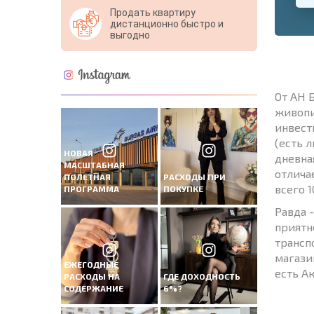
Продать квартиру
дистанционно быстро и
выгодно
От АН 
живопи
инвест
(есть 
НОВАЯ
дневна
МАСШТАБНАЯ
отлича
ПОЛЕТНАЯ
РАСХОДЫ ПРИ
всего 
ПРОГРАММА
ПОКУПКЕ
Равда 
приятн
трансп
магази
ЕЖЕГОДНЫЕ
есть Ак
РАСХОДЫ НА
ГДЕ ДОХОДНОСТЬ
СОДЕРЖАНИЕ
6%?