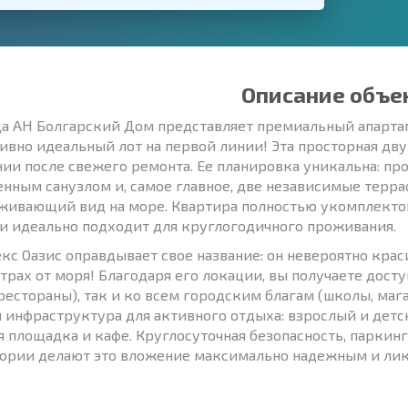
Описание объе
а АН Болгарский Дом представляет премиальный апартаме
ивно идеальный лот на первой линии! Эта просторная дв
нии после свежего ремонта. Ее планировка уникальна: про
енным санузлом и, самое главное, две независимые терра
живающий вид на море. Квартира полностью укомплектова
 и идеально подходит для круглогодичного проживания.
кс Оазис оправдывает свое название: он невероятно кра
етрах от моря! Благодаря его локации, вы получаете дос
 рестораны), так и ко всем городским благам (школы, маг
я инфраструктура для активного отдыха: взрослый и детск
я площадка и кафе. Круглосуточная безопасность, паркин
ории делают это вложение максимально надежным и ли