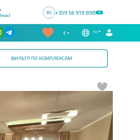
м
+359 56 919 898
BG
йчас!
ru
€
ФИЛЬТР ПО КОМПЛЕКСАМ