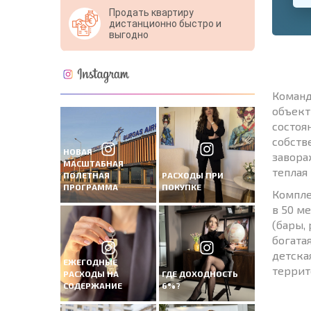
Продать квартиру
дистанционно быстро и
выгодно
Команд
объект
состоя
собств
НОВАЯ
завора
МАСШТАБНАЯ
теплая
ПОЛЕТНАЯ
РАСХОДЫ ПРИ
ПРОГРАММА
ПОКУПКЕ
Компле
в 50 м
(бары,
богата
детска
ЕЖЕГОДНЫЕ
террит
РАСХОДЫ НА
ГДЕ ДОХОДНОСТЬ
СОДЕРЖАНИЕ
6%?