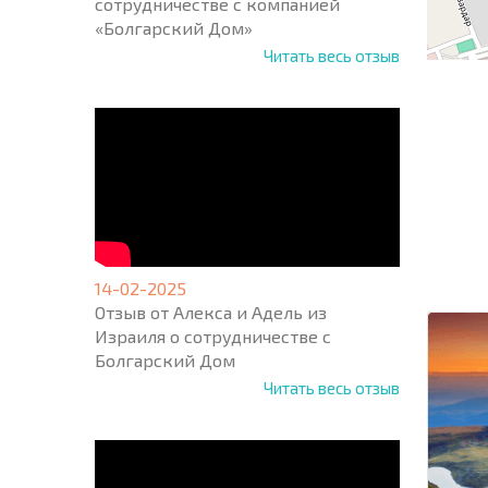
сотрудничестве с компанией
«Болгарский Дом»
Читать весь отзыв
НОВАЯ
МАСШ
ПОЛЕТ
ПРОГ
+1
14-02-2025
United
Отзыв от Алекса и Адель из
States
+1
Израиля о сотрудничестве с
Болгарский Дом
* Поля об
Читать весь отзыв