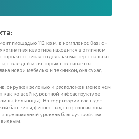
кта:
нт площадью 112 кв.м. в комплексе Оазис -
ухкомнатная квартира находится в отличном
сторная гостиная, отдельная мастер-спальня с
сы, с каждой из которых открывается
на новой мебелью и техникой, она сухая,
сив, окружен зеленью и расположен менее чем
туп как ко всей курортной инфраструктуре
азины, больницы). На территории вас ждет
ий бассейны, фитнес-зал, спортивная зона,
г и премиальный уровень благоустройства
квидным.