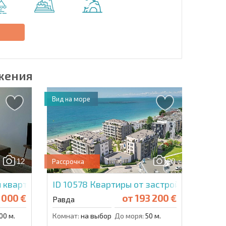
Отправить сообщение
е
жения
Вид на море
12
20
Рассрочка
 квартира в Оазис
ID 10578
Квартиры от застройщика на п
 000 €
от
193 200 €
Равда
00 м.
Комнат:
на выбор
До моря:
50 м.