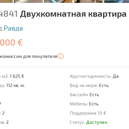
14841
Двухкомнатная квартира 
д:
Равда
 000 €
 комиссии для покупателя
 м2:
1 625 €
Круглогодичность:
Да
ь:
112 кв. м.
Вид на море:
Есть
Басcейн:
Есть
7
Мебель:
Есть
:
2
Поддержка:
10 €
ов:
2
Статус:
Доступен