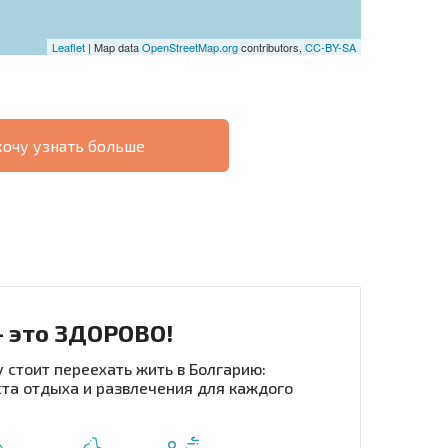
Leaflet
| Map data
OpenStreetMap.org
contributors,
CC-BY-SA
хочу узнать больше
О
ХОДНОСТЬ
ДИСТАНЦИОННОЙ
РАССРОЧКА В
СДЕЛКЕ
БОЛГАРИИ
- это ЗДОРОВО!
 стоит переехать жить в Болгарию:
та отдыха и развлечения для каждого
рассылку | Нажимая кнопку, вы разрешаете
воих данных.