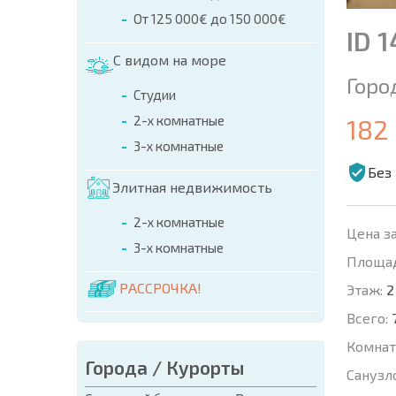
От 125 000€ до 150 000€
ID 
С видом на море
Горо
Студии
2-х комнатные
182
3-х комнатные
Без
Элитная недвижимость
2-х комнатные
Цена за
3-х комнатные
Площад
РАССРОЧКА!
Этаж:
2
Всего:
Комнат
Города / Курорты
Санузл