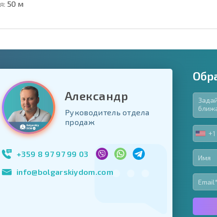
я:
50 м
Обр
Александр
Руководитель отдела
язательные для заполнения
продаж
ь форму
+1
UNIT
Подписаться на 
STA
использование с
+1
+359 8 97 97 99 03
info@bolgarskiydom.com