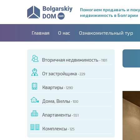
Помогаем продавать и пок
недвижимость в Болгарии
Главная
О нас
Ознакомительный тур
Вторичная недвижимость
- 1181
От застройщика
- 229
Квартиры
- 1290
Дома, Виллы
- 100
Апартаменты
- 551
ДЕО ЭТОГО ОБЪЕКТА
Комплексы
- 125