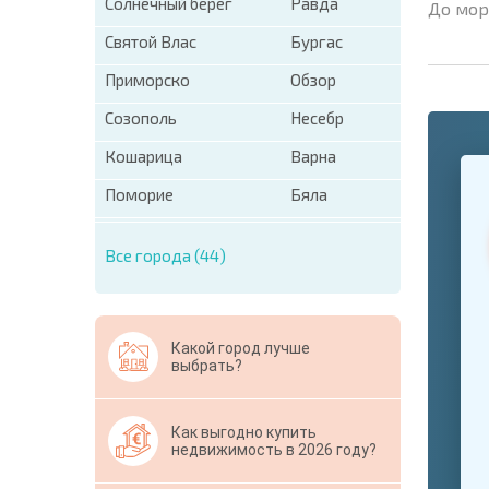
Солнечный берег
Равда
До мор
Святой Влас
Бургас
Приморско
Обзор
Созополь
Несебр
Кошарица
Варна
+1
United
States
Поморие
Бяла
+1
Все города (44)
* Поля об
Свернут
Какой город лучше
выбрать?
Как выгодно купить
недвижимость в 2026 году?