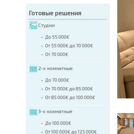
аказа (Имя, E-mail, Телефон)
Готовые решения
а
Студии
о телефонам:
До 55 000€
+359 8 9797 99 03
От 55 000€ до 70 000€
От 70 000€
2-х комнатные
До 70 000€
От 70 000€ до 85 000€
От 85 000€ до 100 000€
3-х комнатные
До 100 000€
От 100 000€ до 125 000€