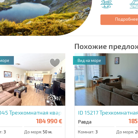
Подробне
Похожие предло
 море
Вид на море
17
6045
Трехкомнатная квартира в Оазис
ID 15217
Трехкомнатная
184 990 €
185
Равда
т:
3
До моря:
50 м.
Комнат:
3
До моря:
2