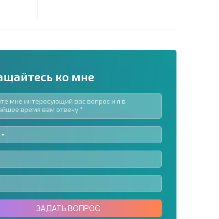
ащайтесь ко мне
ED
рассылку | Нажимая кнопку, вы разрешаете
TES
воих данных.
Отправить сообщение
ЗАДАТЬ ВОПРОС