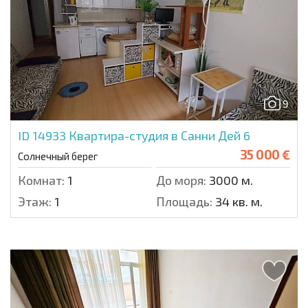
9
ID 14933
Квартира-студия в Санни Дей 6
35 000 €
Солнечный берег
Комнат:
1
До моря:
3000 м.
Этаж:
1
Площадь:
34 кв. м.