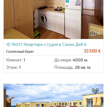
18
ID 16051
Квартира-студия в Санни Дей 6
33 500 €
Солнечный берег
Комнат:
1
До моря:
4000 м.
Этаж:
1
Площадь:
28 кв. м.