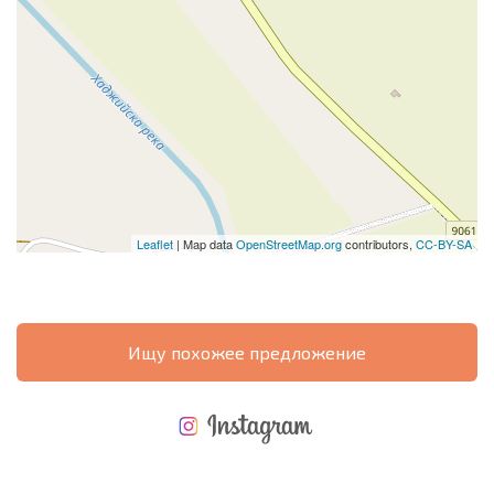
Leaflet
| Map data
OpenStreetMap.org
contributors,
CC-BY-SA
Ищу похожее предложение
НОВАЯ МАСШТАБНАЯ ПОЛЕТНАЯ ПРОГРАММА
РАСХОДЫ ПРИ ПОКУПКЕ
ЕЖЕГОДНЫЕ РАСХОДЫ НА СОДЕРЖАНИЕ