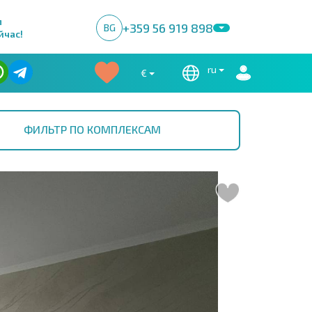
м
+359 56 919 898
BG
йчас!
ru
€
ФИЛЬТР ПО КОМПЛЕКСАМ