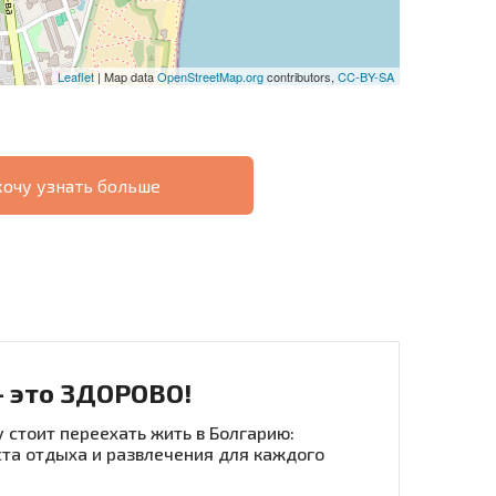
Leaflet
| Map data
OpenStreetMap.org
contributors,
CC-BY-SA
хочу узнать больше
О
ХОДНОСТЬ
ДИСТАНЦИОННОЙ
РАССРОЧКА В
СДЕЛКЕ
БОЛГАРИИ
- это ЗДОРОВО!
 стоит переехать жить в Болгарию:
та отдыха и развлечения для каждого
рассылку | Нажимая кнопку, вы разрешаете
воих данных.