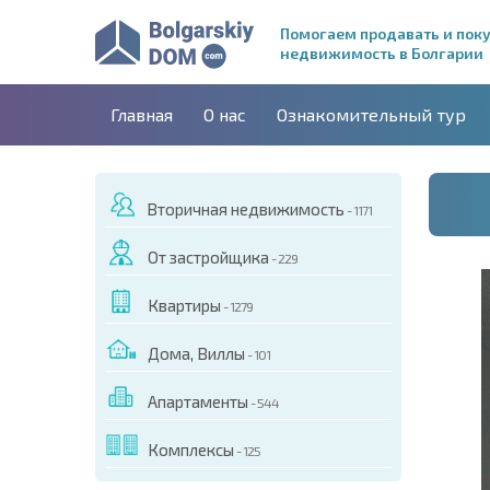
Помогаем продавать и пок
недвижимость в Болгарии
Главная
О нас
Ознакомительный тур
Вторичная недвижимость
- 1171
От застройщика
- 229
Квартиры
- 1279
Дома, Виллы
- 101
Апартаменты
- 544
ДЕО ЭТОГО ОБЪЕКТА
Комплексы
- 125