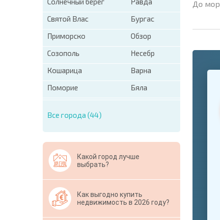
Солнечный берег
Равда
До мор
Святой Влас
Бургас
Приморско
Обзор
Созополь
Несебр
Кошарица
Варна
+1
United
States
Поморие
Бяла
+1
Все города (44)
* Поля об
Свернут
Какой город лучше
выбрать?
Как выгодно купить
недвижимость в 2026 году?