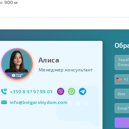
я:
900 м
Обр
Алиса
язательные для заполнения
Менеджер консультант
ь форму
+1
UNIT
Подписаться на 
STA
использование с
+1
+359 8 97 97 99 03
info@bolgarskiydom.com