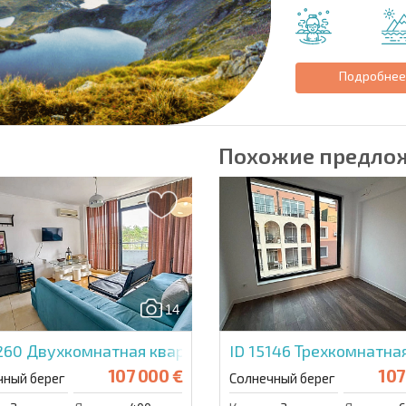
Подробне
Похожие предло
14
5260
Двухкомнатная квартира в Бумеранг Резиденс
ID 15146
Трехкомнатная
107 000 €
107
чный берег
Солнечный берег