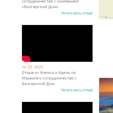
сотрудничестве с компанией
«Болгарский Дом»
Читать весь отзыв
НОВАЯ
МАСШ
ПОЛЕТ
14-02-2025
ПРОГ
+1
Отзыв от Алекса и Адель из
United
Израиля о сотрудничестве с
States
+1
Болгарский Дом
Читать весь отзыв
* Поля об