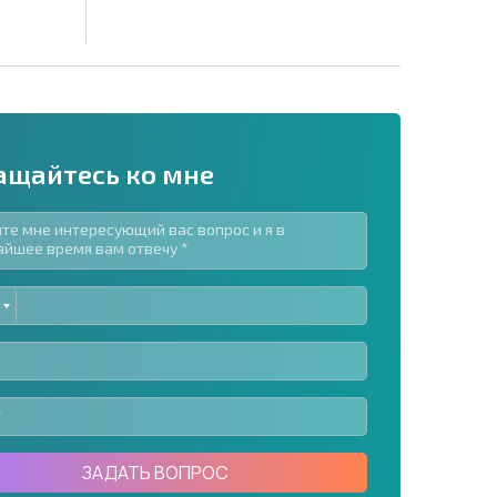
ащайтесь ко мне
ED
рассылку | Нажимая кнопку, вы разрешаете
TES
воих данных.
Отправить сообщение
ЗАДАТЬ ВОПРОС