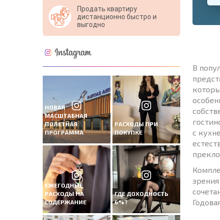
Продать квартиру
дистанционно быстро и
выгодно
В попу
предст
которы
особен
НОВАЯ
собств
МАСШТАБНАЯ
гостин
ПОЛЕТНАЯ
РАСХОДЫ ПРИ
с кухн
ПРОГРАММА
ПОКУПКЕ
естест
прекло
Компле
зрения
ЕЖЕГОДНЫЕ
сочета
РАСХОДЫ НА
ГДЕ ДОХОДНОСТЬ
Годова
СОДЕРЖАНИЕ
6%?