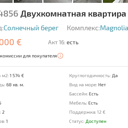
14856
Двухкомнатная квартира 
д:
Солнечный берег
Комплекс:
Magnolia
 000 €
Акт 16:
есть
 комиссии для покупателя
 м2:
1 574 €
Круглогодичность:
Да
ь:
68 кв. м.
Вид на море:
Нет
Басcейн:
Есть
6
Мебель:
Есть
:
2
Поддержка:
12 €
ов:
1
Статус:
Доступен