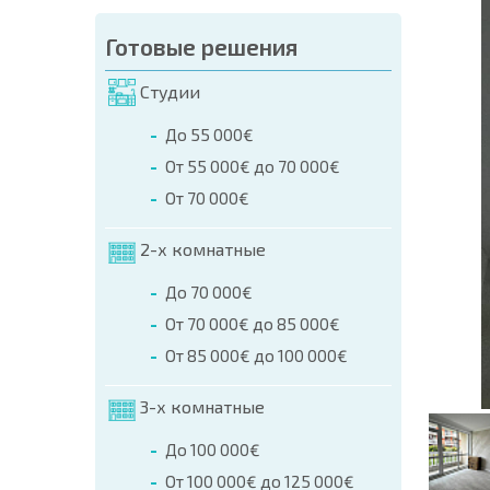
аказа (Имя, E-mail, Телефон)
Готовые решения
а
Студии
о телефонам:
До 55 000€
+359 8 9797 99 03
От 55 000€ до 70 000€
От 70 000€
2-х комнатные
До 70 000€
От 70 000€ до 85 000€
От 85 000€ до 100 000€
3-х комнатные
До 100 000€
От 100 000€ до 125 000€