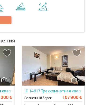
Отправить сообщение
е
жения
13
20
 квартира в Санни Вью Централ
ID 14617
Трехкомнатная квартира в Санн
 000 €
107 900 €
Солнечный берег