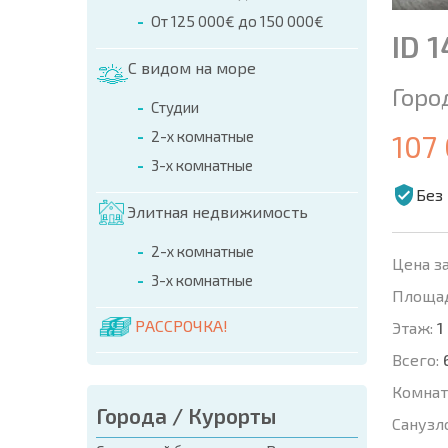
От 125 000€ до 150 000€
ID 
С видом на море
Горо
Студии
2-х комнатные
107
3-х комнатные
Без
Элитная недвижимость
2-х комнатные
Цена за
3-х комнатные
Площад
РАССРОЧКА!
Этаж:
1
Всего:
Комнат
Города / Курорты
Санузл