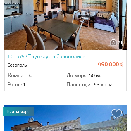
21
ID 15797
Таунхаус в Созополисе
490 000 €
Созополь
Комнат:
4
До моря:
50 м.
Этаж:
1
Площадь:
193 кв. м.
Вид на море