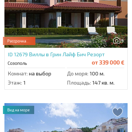
9
Рассрочка
ID 12679
Виллы в Грин Лайф Бич Резорт
от
339 000 €
Созополь
Комнат:
на выбор
До моря:
100 м.
Этаж:
1
Площадь:
147 кв. м.
Вид на море