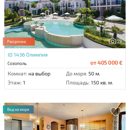
19
Рассрочка
ID 1436
Олимпия
от
405 000 €
Созополь
Комнат:
на выбор
До моря:
50 м.
Этаж:
1
Площадь:
150 кв. м.
Вид на море