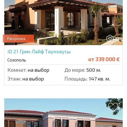
30
Рассрочка
ID 21
Грин Лайф Таунхаусы
от
339 000 €
Созополь
Комнат:
на выбор
До моря:
500 м.
Этаж:
на выбор
Площадь:
147 кв. м.