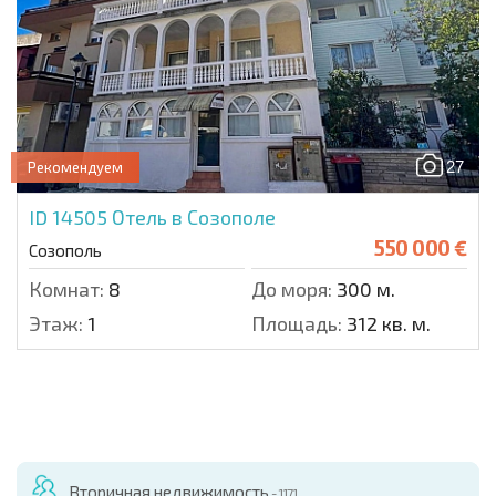
27
Рекомендуем
ID 14505
Отель в Созополе
550 000 €
Созополь
Комнат:
8
До моря:
300 м.
Этаж:
1
Площадь:
312 кв. м.
Вторичная недвижимость
- 1171