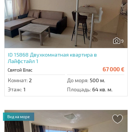
9
ID 15868
Двухкомнатная квартира в
Лайфстайл 1
67 000 €
Святой Влас
Комнат:
2
До моря:
500 м.
Этаж:
1
Площадь:
64 кв. м.
Вид на море