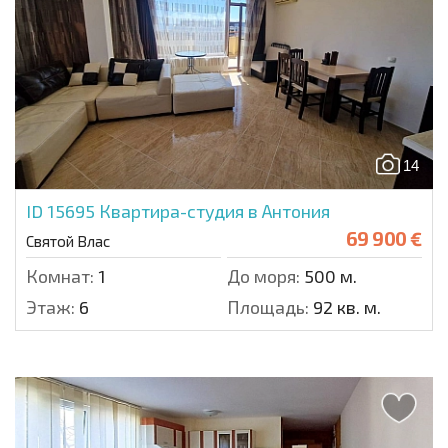
14
ID 15695
Квартира-студия в Антония
69 900 €
Святой Влас
Комнат:
1
До моря:
500 м.
Этаж:
6
Площадь:
92 кв. м.