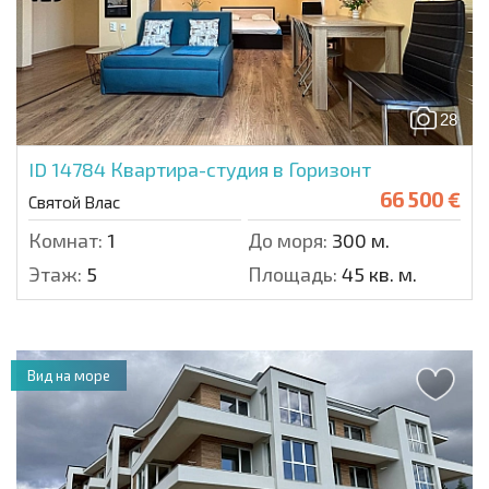
28
ID 14784
Квартира-студия в Горизонт
66 500 €
Святой Влас
Комнат:
1
До моря:
300 м.
Этаж:
5
Площадь:
45 кв. м.
Вид на море