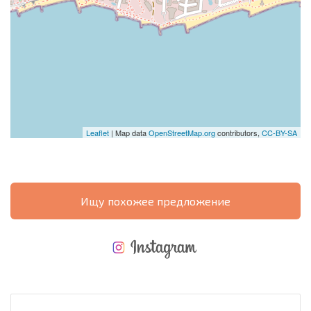
Leaflet
| Map data
OpenStreetMap.org
contributors,
CC-BY-SA
Ищу похожее предложение
НОВАЯ МАСШТАБНАЯ ПОЛЕТНАЯ ПРОГРАММА
РАСХОДЫ ПРИ ПОКУПКЕ
ЕЖЕГОДНЫЕ РАСХОДЫ НА СОДЕРЖАНИЕ