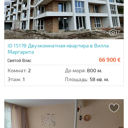
7
ID 15178
Двухкомнатная квартира в Вилла
Маргарита
66 900 €
Святой Влас
Комнат:
2
До моря:
800 м.
Этаж:
1
Площадь:
58 кв. м.