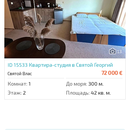
13
ID 15533
Квартира-студия в Святой Георгий
72 000 €
Святой Влас
Комнат:
1
До моря:
300 м.
Этаж:
2
Площадь:
42 кв. м.