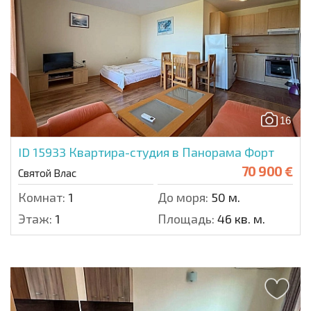
16
ID 15933
Квартира-студия в Панорама Форт
70 900 €
Святой Влас
Комнат:
1
До моря:
50 м.
Этаж:
1
Площадь:
46 кв. м.