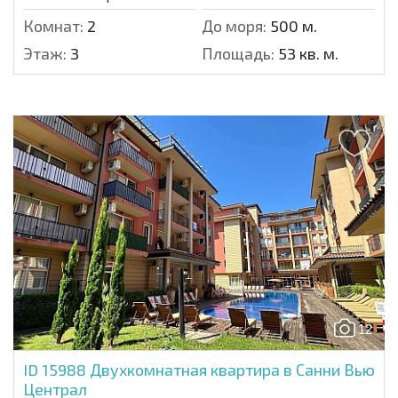
Комнат:
2
До моря:
500 м.
Этаж:
3
Площадь:
53 кв. м.
12
ID 15988
Двухкомнатная квартира в Санни Вью
Централ