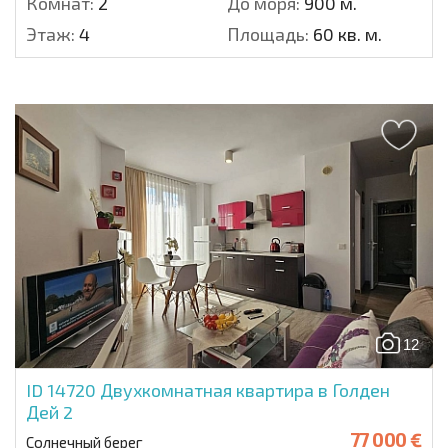
Комнат:
2
До моря:
900 м.
Этаж:
4
Площадь:
60 кв. м.
12
ID 14720
Двухкомнатная квартира в Голден
Дей 2
77 000 €
Солнечный берег