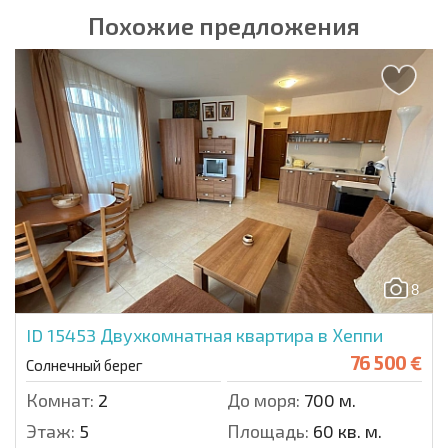
Похожие предложения
8
ID 15453
Двухкомнатная квартира в Хеппи
76 500 €
Солнечный берег
Комнат:
2
До моря:
700 м.
Этаж:
5
Площадь:
60 кв. м.