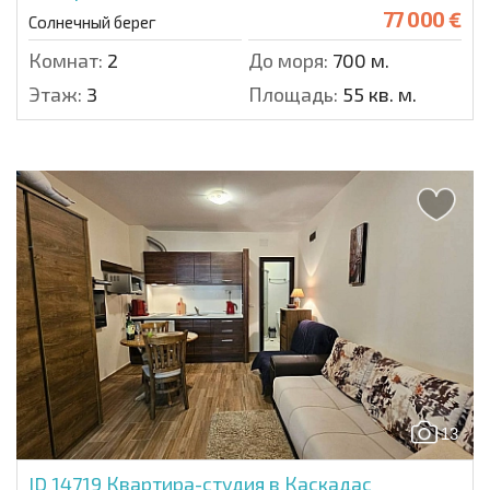
77 000 €
Солнечный берег
Комнат:
2
До моря:
700 м.
Этаж:
3
Площадь:
55 кв. м.
13
ID 14719
Квартира-студия в Каскадас