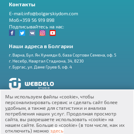
Контакты
E-mail:info@bolgarskiydom.com
Моб:+359 56 919 898
Подписывайтесь на нас:
Наши адреса в Болгарии
г.
Варна
,
Бул. Ян Хунияди 6, база Сортови Семена, оф. 5
г.
Несебр
,
Квартал Стадиона, 34
,
8230
RU
г.
Бургас
,
ул. Даме Груев 6, оф. 4
€
EN
$
UA
Разработка и SEO продвижение сайтов
Мы используем файлы «cookie», чтобы
₽
PL
персонализировать сервис и сделать сайт более
удобным, а также для статистики и анализа
потребления наших услуг. Продолжая просмотр
₴
DE
сайта, вы разрешаете использовать «cookie» на
нашем сайте. Больше о «cookie» (в том числе, как их
zł
BG
ЕИК 201160903
отключить) можно
здесь