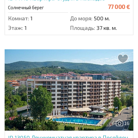
77 000 €
Солнечный берег
Комнат:
1
До моря:
500 м.
Этаж:
1
Площадь:
37 кв. м.
16
ID 13050
Двухкомнатная квартира в Посейдон