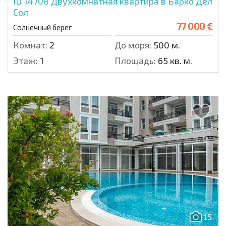
ID 14708
Двухкомнатная квартира в Барко Дел
Сол
77 000 €
Солнечный берег
Комнат:
2
До моря:
500 м.
Этаж:
1
Площадь:
65 кв. м.
15