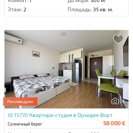
Комнат:
1
До моря:
500 м.
Этаж:
2
Площадь:
35 кв. м.
24
Рекомендуем
ID 15770
Квартира-студия в Орхидея Форт
58 000 €
Солнечный берег