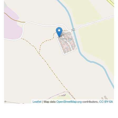
Leaflet
| Map data
OpenStreetMap.org
contributors,
CC-BY-SA