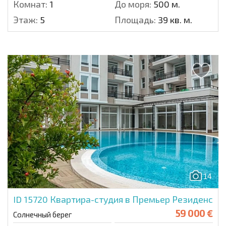
Комнат:
1
До моря:
500 м.
Этаж:
5
Площадь:
39 кв. м.
14
ID 15720
Квартира-студия в Премьер Резиденс
59 000 €
Солнечный берег