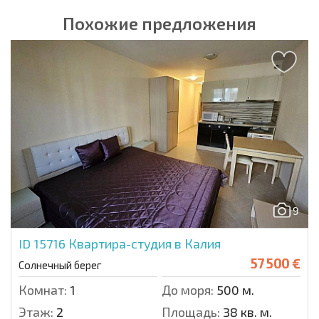
Похожие предложения
9
ID 15716
Квартира-студия в Калия
57 500 €
Солнечный берег
Комнат:
1
До моря:
500 м.
Этаж:
2
Площадь:
38 кв. м.