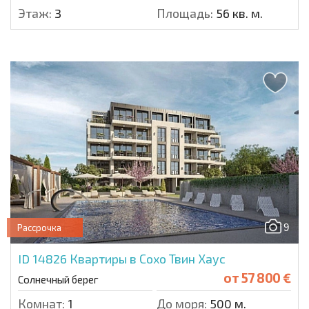
Этаж:
3
Площадь:
56 кв. м.
9
Рассрочка
ID 14826
Квартиры в Сохо Твин Хаус
от
57 800 €
Солнечный берег
Комнат:
1
До моря:
500 м.