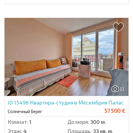
11
ID 15498
Квартира-студия в Месембрия Палас
57 500 €
Солнечный берег
Комнат:
1
До моря:
300 м.
Этаж:
4
Площадь:
33 кв. м.