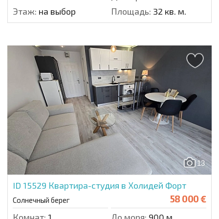
Этаж:
на выбор
Площадь:
32 кв. м.
13
ID 15529
Квартира-студия в Холидей Форт
58 000 €
Солнечный берег
Комнат:
1
До моря:
900 м.