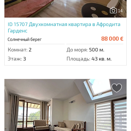
14
ID 15707
Двухкомнатная квартира в Афродита
Гарденс
88 000 €
Солнечный берег
Комнат:
2
До моря:
500 м.
Этаж:
3
Площадь:
43 кв. м.