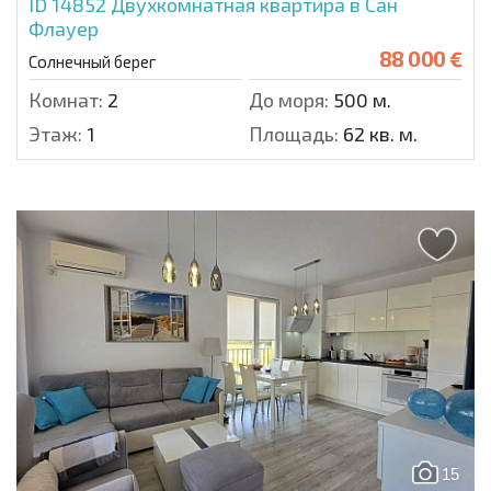
ID 14852
Двухкомнатная квартира в Сан
Флауер
88 000 €
Солнечный берег
Комнат:
2
До моря:
500 м.
Этаж:
1
Площадь:
62 кв. м.
15