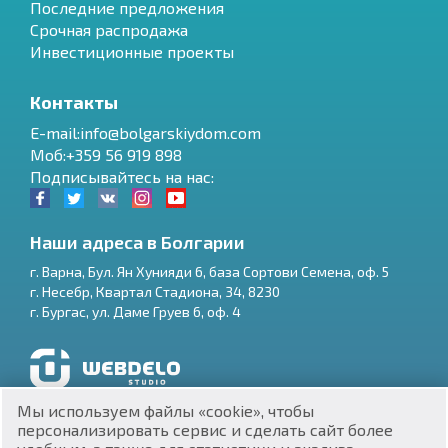
Последние предложения
Срочная распродажа
Инвестиционные проекты
Контакты
E-mail:info@bolgarskiydom.com
Моб:+359 56 919 898
Подписывайтесь на нас:
Наши адреса в Болгарии
г.
Варна
,
Бул. Ян Хунияди 6, база Сортови Семена, оф. 5
г.
Несебр
,
Квартал Стадиона, 34
,
8230
RU
г.
Бургас
,
ул. Даме Груев 6, оф. 4
€
EN
$
UA
Разработка и SEO продвижение сайтов
Мы используем файлы «cookie», чтобы
₽
PL
персонализировать сервис и сделать сайт более