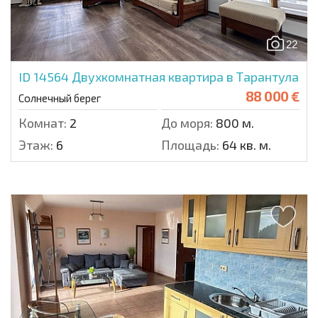
22
ID 14564
Двухкомнатная квартира в Тарантула
88 000 €
Солнечный берег
Комнат:
2
До моря:
800 м.
Этаж:
6
Площадь:
64 кв. м.