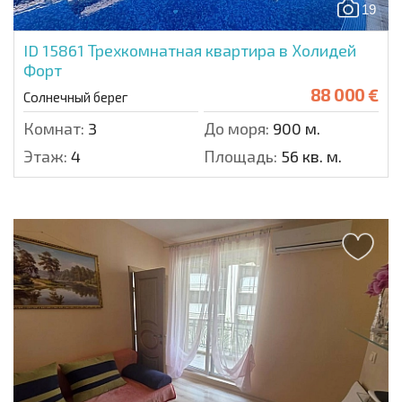
19
ID 15861
Трехкомнатная квартира в Холидей
Форт
88 000 €
Солнечный берег
Комнат:
3
До моря:
900 м.
Этаж:
4
Площадь:
56 кв. м.