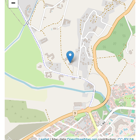
−
Leaflet
| Map data
OpenStreetMap.org
contributors,
CC-BY-SA