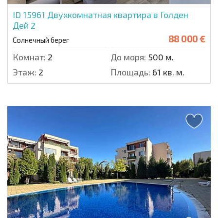
ID 15961
Двухкомнатная квартира в Голден
Дей 2
88 000 €
Солнечный берег
Комнат:
2
До моря:
500 м.
Этаж:
2
Площадь:
61 кв. м.