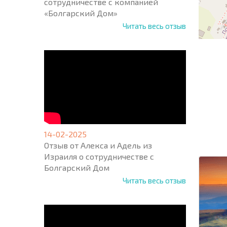
сотрудничестве с компанией
«Болгарский Дом»
Читать весь отзыв
НОВАЯ
МАСШ
ПОЛЕТ
14-02-2025
ПРОГ
+1
Отзыв от Алекса и Адель из
United
Израиля о сотрудничестве с
States
+1
Болгарский Дом
Читать весь отзыв
* Поля об