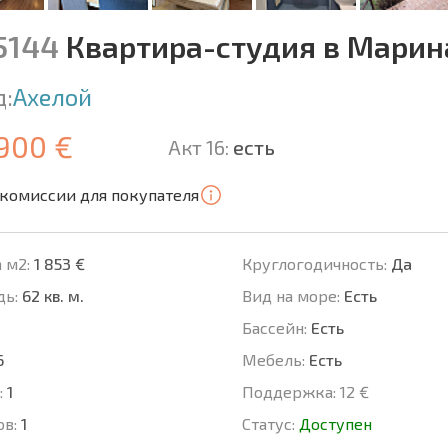
15144
Квартира-студия в Марин
д:
Ахелой
 900 €
Акт 16:
есть
 комиссии для покупателя
 м2:
1 853 €
Круглогодичность:
Да
ь:
62 кв. м.
Вид на море:
Есть
Басcейн:
Есть
6
Мебель:
Есть
:
1
Поддержка:
12 €
ов:
1
Статус:
Доступен