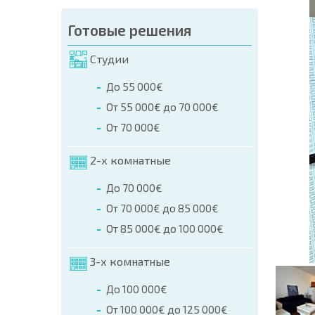
аказа (Имя, E-mail, Телефон)
Готовые решения
а
Студии
о телефонам:
До 55 000€
+359 8 9797 99 03
От 55 000€ до 70 000€
От 70 000€
2-х комнатные
До 70 000€
От 70 000€ до 85 000€
От 85 000€ до 100 000€
3-х комнатные
До 100 000€
От 100 000€ до 125 000€