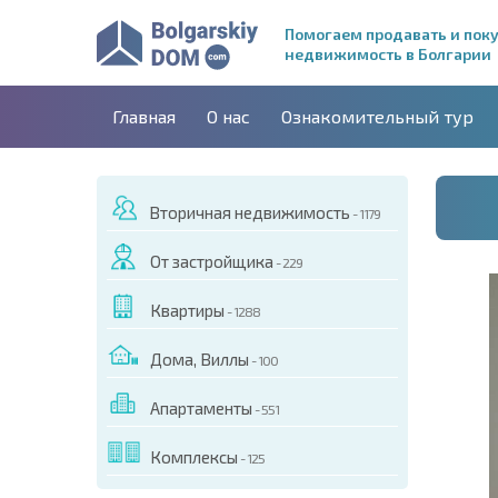
Помогаем продавать и пок
недвижимость в Болгарии
Главная
О нас
Ознакомительный тур
Вторичная недвижимость
- 1179
От застройщика
- 229
Квартиры
- 1288
Дома, Виллы
- 100
Апартаменты
- 551
ДЕО ЭТОГО ОБЪЕКТА
Комплексы
- 125