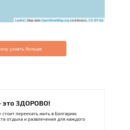
Leaflet
| Map data
OpenStreetMap.org
contributors,
CC-BY-SA
хочу узнать больше
О
ХОДНОСТЬ
ДИСТАНЦИОННОЙ
РАССРОЧКА В
СДЕЛКЕ
БОЛГАРИИ
- это ЗДОРОВО!
 стоит переехать жить в Болгарию:
та отдыха и развлечения для каждого
рассылку | Нажимая кнопку, вы разрешаете
воих данных.