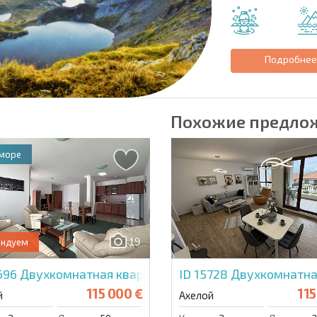
Подробне
Похожие предло
 море
19
ендуем
3696
Двухкомнатная квартира в Марина Кейп
ID 15728
Двухкомнатна
115 000 €
115
й
Ахелой