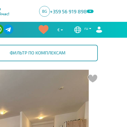
м
+359 56 919 898
BG
йчас!
ru
€
ФИЛЬТР ПО КОМПЛЕКСАМ