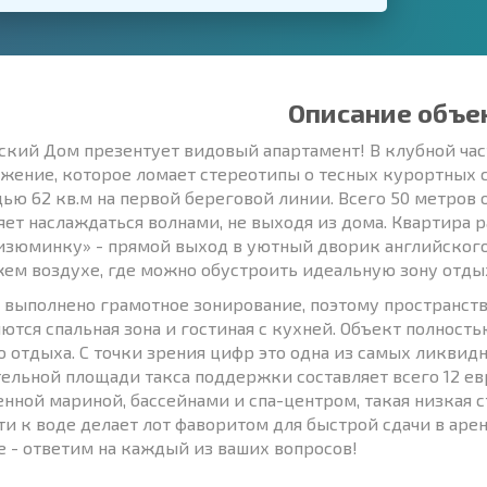
Описание объе
ский Дом презентует видовый апартамент! В клубной ча
жение, которое ломает стереотипы о тесных курортных с
ью 62 кв.м на первой береговой линии. Всего 50 метров о
яет наслаждаться волнами, не выходя из дома. Квартира 
изюминку» - прямой выход в уютный дворик английского 
жем воздухе, где можно обустроить идеальную зону отдых
 выполнено грамотное зонирование, поэтому пространств
ются спальная зона и гостиная с кухней. Объект полност
о отдыха. С точки зрения цифр это одна из самых ликвид
ельной площади такса поддержки составляет всего 12 евро
енной мариной, бассейнами и спа-центром, такая низкая
ти к воде делает лот фаворитом для быстрой сдачи в аре
е - ответим на каждый из ваших вопросов!