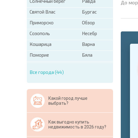
Солнечный берег
Равда
До мор
Святой Влас
Бургас
Приморско
Обзор
Созополь
Несебр
Кошарица
Варна
+1
United
States
Поморие
Бяла
+1
Все города (44)
* Поля об
Свернут
Какой город лучше
выбрать?
Как выгодно купить
недвижимость в 2026 году?