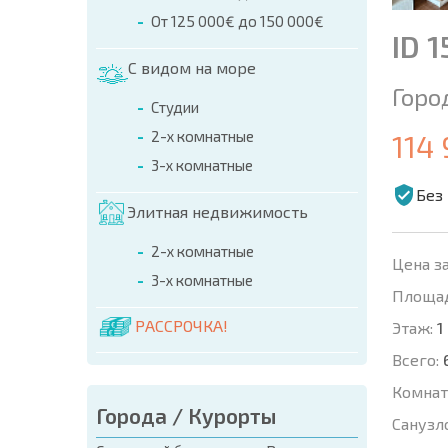
От 125 000€ до 150 000€
ID 
С видом на море
Горо
Студии
2-х комнатные
114
3-х комнатные
Без
Элитная недвижимость
2-х комнатные
Цена за
3-х комнатные
Площад
РАССРОЧКА!
Этаж:
1
Всего:
Комнат
Города / Курорты
Санузл