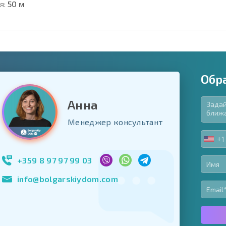
я:
50 м
Обр
Анна
язательные для заполнения
Менеджер консультант
ь форму
+1
UNIT
Подписаться на 
STA
использование с
+1
+359 8 97 97 99 03
info@bolgarskiydom.com