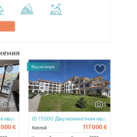
Отправить сообщение
е
жения
Вид на море
31
9
я квартира в Виньярдс Панорама
ID 15500
Двухкомнатная квартира в Вин
 000 €
117 000 €
Ахелой