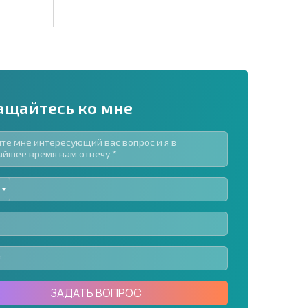
ащайтесь ко мне
ED
рассылку | Нажимая кнопку, вы разрешаете
TES
воих данных.
Отправить сообщение
ЗАДАТЬ ВОПРОС