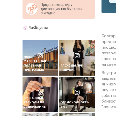
Продать квартиру
дистанционно быстро и
выгодно
Болгар
предло
площад
позвол
НОВАЯ
свою «
МАСШТАБНАЯ
на све
ПОЛЕТНАЯ
РАСХОДЫ ПРИ
ПРОГРАММА
ПОКУПКЕ
Внутри
выделя
личног
внушит
собств
ЕЖЕГОДНЫЕ
близос
РАСХОДЫ НА
ГДЕ ДОХОДНОСТЬ
Звонит
СОДЕРЖАНИЕ
6%?