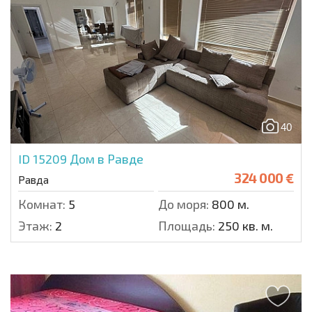
40
ID 15209
Дом в Равде
324 000 €
Равда
Комнат:
5
До моря:
800 м.
Этаж:
2
Площадь:
250 кв. м.