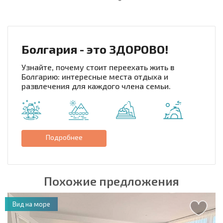
НОВАЯ МАСШТАБНАЯ ПОЛЕТНАЯ ПРОГРАММА
РАСХОДЫ ПРИ ПОКУПКЕ
ЕЖЕГОДНЫЕ РАСХОДЫ НА СОДЕРЖАНИЕ
Болгария - это ЗДОРОВО!
Узнайте, почему стоит переехать жить в
Болгарию: интересные места отдыха и
развлечения для каждого члена семьи.
Подробнее
Похожие предложения
Вид на море