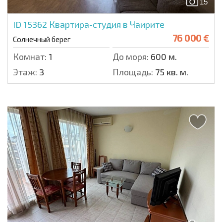
15
ID 15362
Квартира-студия в Чаирите
76 000 €
Солнечный берег
Комнат:
1
До моря:
600 м.
Этаж:
3
Площадь:
75 кв. м.