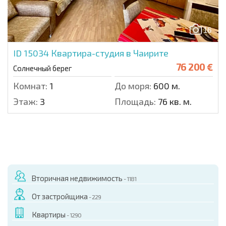
16
ID 15034
Квартира-студия в Чаирите
76 200 €
Солнечный берег
Комнат:
1
До моря:
600 м.
Этаж:
3
Площадь:
76 кв. м.
Вторичная недвижимость
- 1181
От застройщика
- 229
Квартиры
- 1290