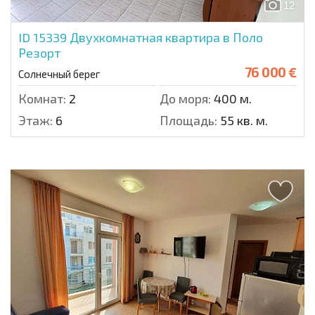
12
ID 15339
Двухкомнатная квартира в Поло
Резорт
76 000 €
Солнечный берег
Комнат:
2
До моря:
400 м.
Этаж:
6
Площадь:
55 кв. м.