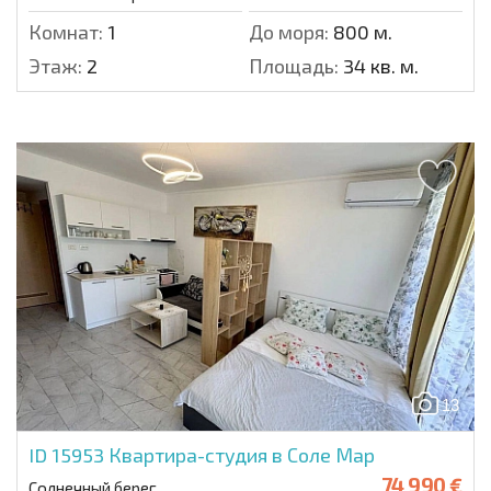
Комнат:
1
До моря:
800 м.
Этаж:
2
Площадь:
34 кв. м.
13
ID 15953
Квартира-студия в Соле Мар
74 990 €
Солнечный берег