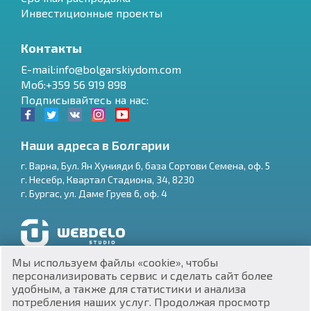
Инвестиционные проекты
Контакты
E-mail:info@bolgarskiydom.com
Моб:+359 56 919 898
Подписывайтесь на нас:
Наши адреса в Болгарии
г.
Варна
,
Бул. Ян Хунияди 6, база Сортови Семена, оф. 5
г.
Несебр
,
Квартал Стадиона, 34
,
8230
RU
г.
Бургас
,
ул. Даме Груев 6, оф. 4
€
EN
$
UA
Разработка и SEO продвижение сайтов
Мы используем файлы «cookie», чтобы
₽
PL
персонализировать сервис и сделать сайт более
удобным, а также для статистики и анализа
потребления наших услуг. Продолжая просмотр
₴
DE