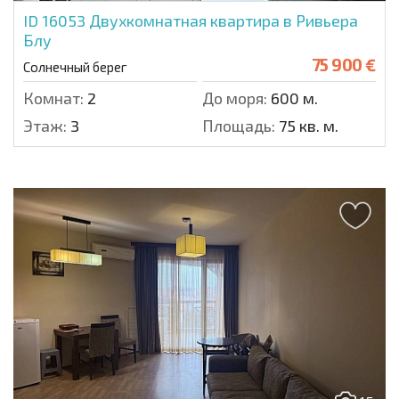
ID 16053
Двухкомнатная квартира в Ривьера
Блу
75 900 €
Солнечный берег
Комнат:
2
До моря:
600 м.
Этаж:
3
Площадь:
75 кв. м.