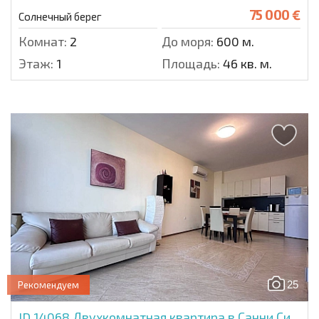
75 000 €
Солнечный берег
Комнат:
2
До моря:
600 м.
Этаж:
1
Площадь:
46 кв. м.
25
Рекомендуем
ID 14068
Двухкомнатная квартира в Санни Си