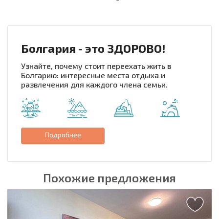
НОВАЯ МАСШТАБНАЯ ПОЛЕТНАЯ ПРОГРАММА
РАСХОДЫ ПРИ ПОКУПКЕ
ЕЖЕГОДНЫЕ РАСХОДЫ НА СОДЕРЖАНИЕ
Болгария - это ЗДОРОВО!
Узнайте, почему стоит переехать жить в
Болгарию: интересные места отдыха и
развлечения для каждого члена семьи.
Подробнее
Похожие предложения