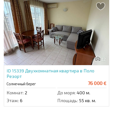
12
ID 15339
Двухкомнатная квартира в Поло
Резорт
76 000 €
Солнечный берег
Комнат:
2
До моря:
400 м.
Этаж:
6
Площадь:
55 кв. м.