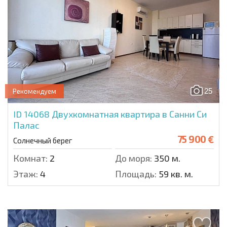
25
Рекомендуем
ID 14068
Двухкомнатная квартира в Санни Си
Палас
75 900 €
Солнечный берег
Комнат:
2
До моря:
350 м.
Этаж:
4
Площадь:
59 кв. м.