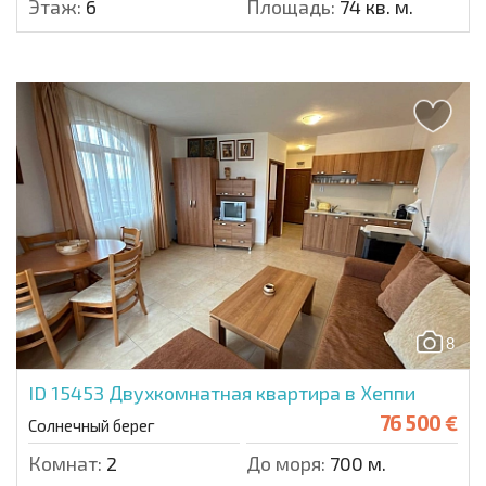
Этаж:
6
Площадь:
74 кв. м.
8
ID 15453
Двухкомнатная квартира в Хеппи
76 500 €
Солнечный берег
Комнат:
2
До моря:
700 м.