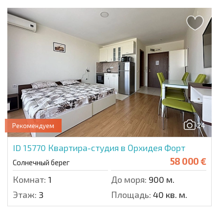
24
Рекомендуем
ID 15770
Квартира-студия в Орхидея Форт
58 000 €
Солнечный берег
Комнат:
1
До моря:
900 м.
Этаж:
3
Площадь:
40 кв. м.