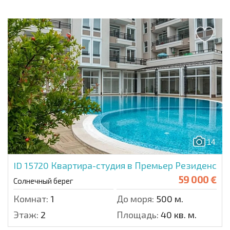
14
ID 15720
Квартира-студия в Премьер Резиденс
59 000 €
Солнечный берег
Комнат:
1
До моря:
500 м.
Этаж:
2
Площадь:
40 кв. м.