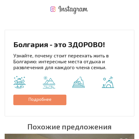
НОВАЯ МАСШТАБНАЯ ПОЛЕТНАЯ ПРОГРАММА
РАСХОДЫ ПРИ ПОКУПКЕ
ЕЖЕГОДНЫЕ РАСХОДЫ НА СОДЕРЖАНИЕ
Болгария - это ЗДОРОВО!
Узнайте, почему стоит переехать жить в
Болгарию: интересные места отдыха и
развлечения для каждого члена семьи.
Подробнее
Похожие предложения