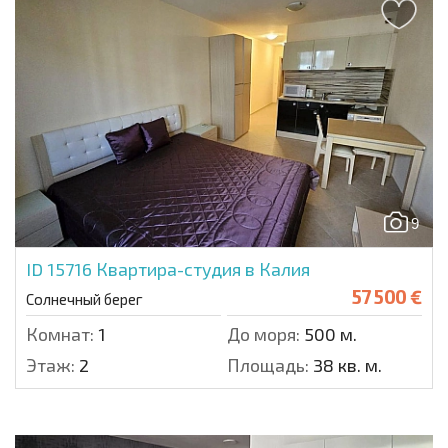
9
ID 15716
Квартира-студия в Калия
57 500 €
Солнечный берег
Комнат:
1
До моря:
500 м.
Этаж:
2
Площадь:
38 кв. м.