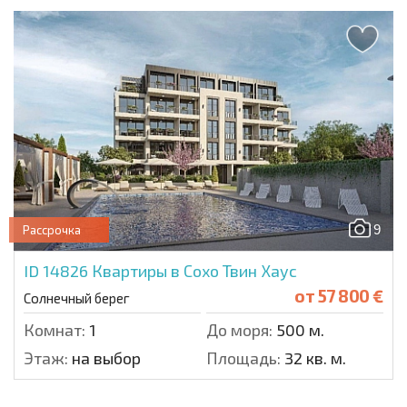
9
Рассрочка
ID 14826
Квартиры в Сохо Твин Хаус
от
57 800 €
Солнечный берег
Комнат:
1
До моря:
500 м.
Этаж:
на выбор
Площадь:
32 кв. м.