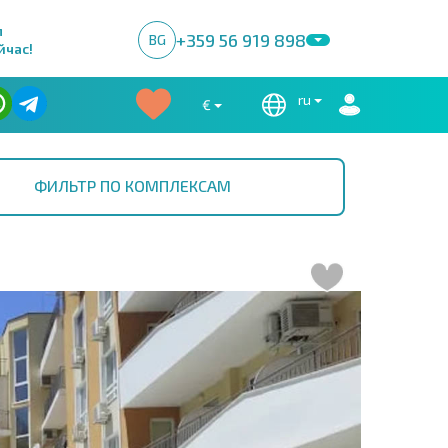
м
+359 56 919 898
BG
йчас!
ru
€
ФИЛЬТР ПО КОМПЛЕКСАМ