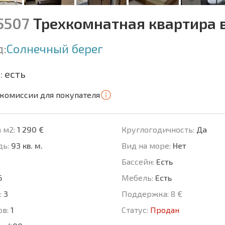
15507
Трехкомнатная квартира 
д:
Солнечный берег
:
есть
 комиссии для покупателя
 м2:
1 290 €
Круглогодичность:
Да
ь:
93 кв. м.
Вид на море:
Нет
Басcейн:
Есть
6
Мебель:
Есть
:
3
Поддержка:
8 €
ов:
1
Статус:
Продан