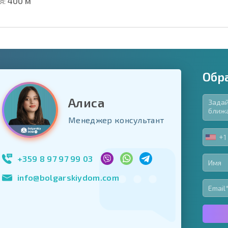
я:
400 м
Обр
Алиса
язательные для заполнения
Менеджер консультант
ь форму
+1
UNIT
Подписаться на 
STA
использование с
+1
+359 8 97 97 99 03
info@bolgarskiydom.com