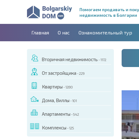
Помогаем продавать и пок
недвижимость в Болгарии
Главная
О нас
Ознакомительный тур
Вторичная недвижимость
- 1172
От застройщика
- 229
Квартиры
- 1280
Дома, Виллы
- 101
Апартаменты
- 542
ДЕО ЭТОГО ОБЪЕКТА
Комплексы
- 125