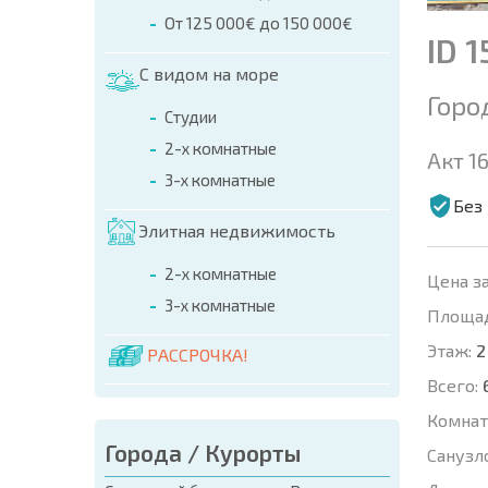
От 125 000€ до 150 000€
ID 
С видом на море
Горо
Студии
2-х комнатные
Акт 16
3-х комнатные
Без
Элитная недвижимость
2-х комнатные
Цена за
3-х комнатные
Площад
Этаж:
2
РАССРОЧКА!
Всего:
Комнат
Города / Курорты
Санузл