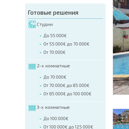
аказа (Имя, E-mail, Телефон)
Готовые решения
а
Студии
о телефонам:
До 55 000€
+359 8 9797 99 03
От 55 000€ до 70 000€
От 70 000€
2-х комнатные
До 70 000€
От 70 000€ до 85 000€
От 85 000€ до 100 000€
3-х комнатные
До 100 000€
От 100 000€ до 125 000€