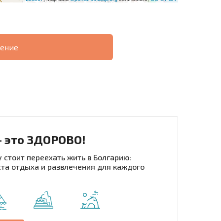
ение
О
ХОДНОСТЬ
ДИСТАНЦИОННОЙ
РАССРОЧКА В
СДЕЛКЕ
БОЛГАРИИ
- это ЗДОРОВО!
 стоит переехать жить в Болгарию:
та отдыха и развлечения для каждого
рассылку | Нажимая кнопку, вы разрешаете
воих данных.
Отправить сообщение