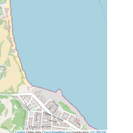
Leaflet
| Map data
OpenStreetMap.org
contributors,
CC-BY-SA