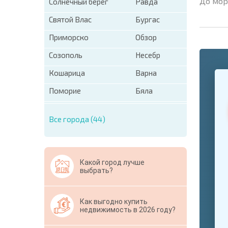
До мор
Солнечный берег
Равда
Святой Влас
Бургас
Приморско
Обзор
Созополь
Несебр
+1
Кошарица
Варна
United
States
Поморие
Бяла
+1
* Поля об
Все города (44)
Свернут
Какой город лучше
выбрать?
Как выгодно купить
недвижимость в 2026 году?