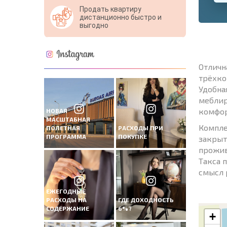
Продать квартиру
дистанционно быстро и
выгодно
Отличн
трёхко
Удобна
меблир
комфор
НОВАЯ
МАСШТАБНАЯ
Компле
ПОЛЕТНАЯ
РАСХОДЫ ПРИ
ПРОГРАММА
ПОКУПКЕ
закрыт
прожив
Такса 
смысл 
ЕЖЕГОДНЫЕ
РАСХОДЫ НА
ГДЕ ДОХОДНОСТЬ
СОДЕРЖАНИЕ
6%?
+