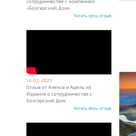
сотрудничестве с компанией
«Болгарский Дом»
Читать весь отзыв
НОВАЯ
МАСШ
ПОЛЕТ
ПРОГ
+1
United
States
+1
14-02-2025
Отзыв от Алекса и Адель из
* Поля об
Израиля о сотрудничестве с
Болгарский Дом
Читать весь отзыв