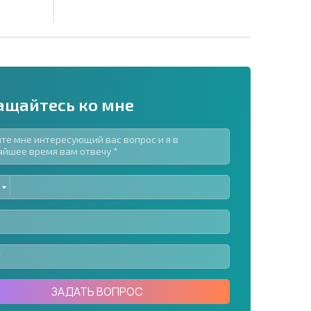
ащайтесь ко мне
ED
рассылку | Нажимая кнопку, вы разрешаете
TES
воих данных.
Отправить сообщение
ЗАДАТЬ ВОПРОС