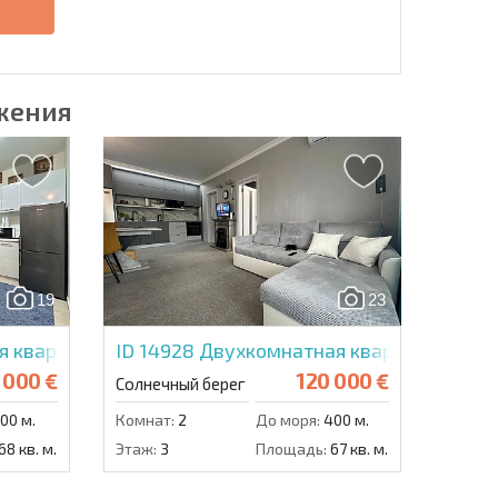
е
жения
19
23
 квартира в Каскадас 7
ID 14928
Двухкомнатная квартира в Вип
 000 €
120 000 €
Солнечный берег
00 м.
Комнат:
2
До моря:
400 м.
68 кв. м.
Этаж:
3
Площадь:
67 кв. м.