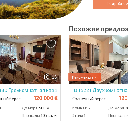
Подробне
Похожие предло
16
Рекомендуем
5430
Трехкомнатная квартира в Персани 2
ID 15221
Двухкомнатная
120 000 €
120
чный берег
Солнечный берег
т:
3
До моря:
500 м.
Комнат:
2
До моря:
8
5
Площадь:
105 кв. м.
Этаж:
1
Площадь: