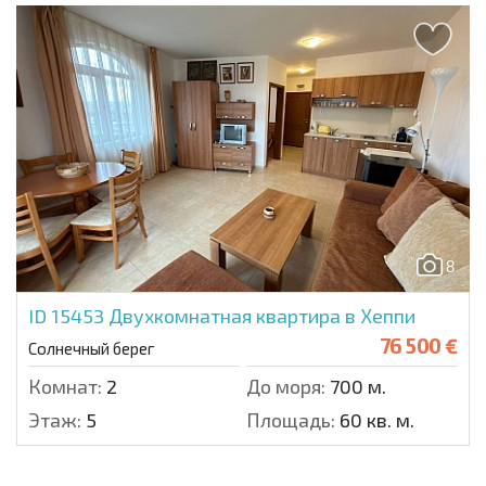
8
ID 15453
Двухкомнатная квартира в Хеппи
76 500 €
Солнечный берег
Комнат:
2
До моря:
700 м.
Этаж:
5
Площадь:
60 кв. м.