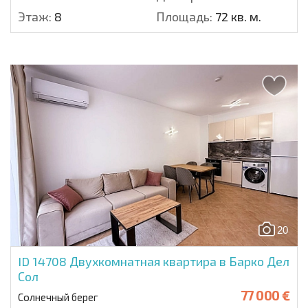
Этаж:
8
Площадь:
72 кв. м.
20
ID 14708
Двухкомнатная квартира в Барко Дел
Сол
77 000 €
Солнечный берег