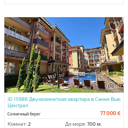
12
ID 15988
Двухкомнатная квартира в Санни Вью
Централ
77 000 €
Солнечный берег
Комнат:
2
До моря:
700 м.