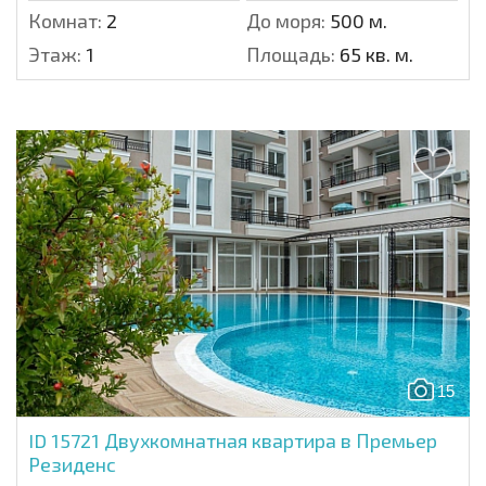
Комнат:
2
До моря:
500 м.
Этаж:
1
Площадь:
65 кв. м.
15
ID 15721
Двухкомнатная квартира в Премьер
Резиденс