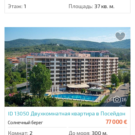
Этаж:
1
Площадь:
37 кв. м.
16
ID 13050
Двухкомнатная квартира в Посейдон
77 000 €
Солнечный берег
Комнат:
2
До моря:
300 м.