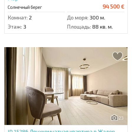
94 500 €
Солнечный берег
Комнат:
2
До моря:
300 м.
Этаж:
3
Площадь:
88 кв. м.
23
ID 15286
Двухкомнатная квартира в Жадор