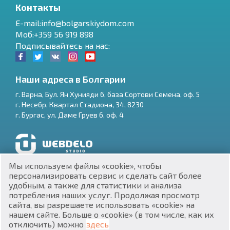
Контакты
E-mail:info@bolgarskiydom.com
Моб:+359 56 919 898
Подписывайтесь на нас:
Наши адреса в Болгарии
г.
Варна
,
Бул. Ян Хунияди 6, база Сортови Семена, оф. 5
г.
Несебр
,
Квартал Стадиона, 34
,
8230
RU
г.
Бургас
,
ул. Даме Груев 6, оф. 4
€
EN
$
UA
Разработка и SEO продвижение сайтов
Мы используем файлы «cookie», чтобы
₽
PL
персонализировать сервис и сделать сайт более
удобным, а также для статистики и анализа
потребления наших услуг. Продолжая просмотр
₴
DE
сайта, вы разрешаете использовать «cookie» на
нашем сайте. Больше о «cookie» (в том числе, как их
zł
BG
ЕИК 201160903
отключить) можно
здесь