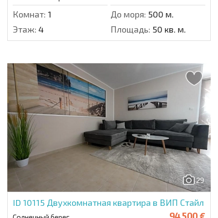
Комнат:
1
До моря:
500 м.
Этаж:
4
Площадь:
50 кв. м.
29
ID 10115
Двухкомнатная квартира в ВИП Стайл
94 500 €
Солнечный берег