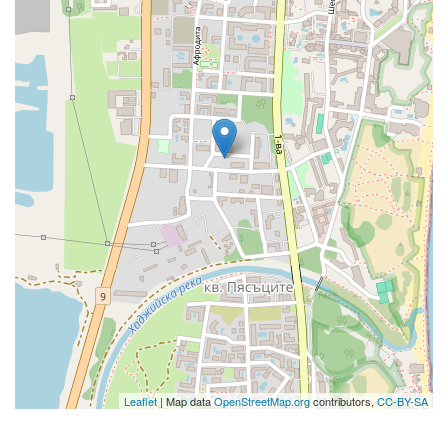
Leaflet
| Map data
OpenStreetMap.org
contributors,
CC-BY-SA