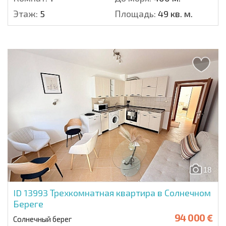
Этаж:
5
Площадь:
49 кв. м.
18
ID 13993
Трехкомнатная квартира в Солнечном
Береге
94 000 €
Солнечный берег