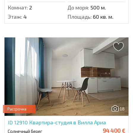
Комнат:
2
До моря:
500 м.
Этаж:
4
Площадь:
60 кв. м.
18
Рассрочка
ID 12910
Квартира-студия в Вилла Ариа
94 400 €
Солнечный берег