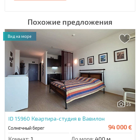
Похожие предложения
Вид на море
16
ID 15960
Квартира-студия в Вавилон
94 000 €
Солнечный берег
Комнат:
1
До моря:
400 м.