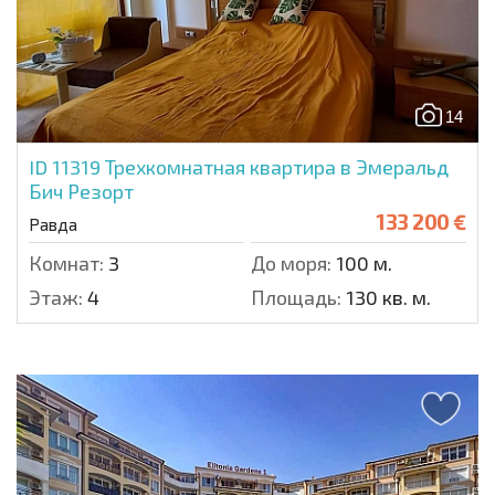
14
ID 11319
Трехкомнатная квартира в Эмеральд
Бич Резорт
133 200 €
Равда
Комнат:
3
До моря:
100 м.
Этаж:
4
Площадь:
130 кв. м.