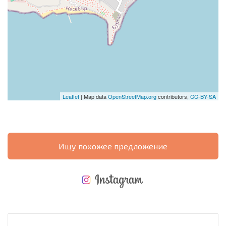
Leaflet
| Map data
OpenStreetMap.org
contributors,
CC-BY-SA
Ищу похожее предложение
НОВАЯ МАСШТАБНАЯ ПОЛЕТНАЯ ПРОГРАММА
РАСХОДЫ ПРИ ПОКУПКЕ
ЕЖЕГОДНЫЕ РАСХОДЫ НА СОДЕРЖАНИЕ