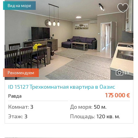
Вид на море
19
Рекомендуем
ID 15127
Трехкомнатная квартира в Оазис
175 000 €
Равда
Комнат:
3
До моря:
50 м.
Этаж:
3
Площадь:
120 кв. м.