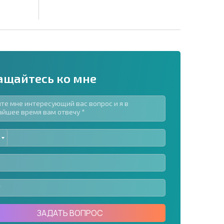
ащайтесь ко мне
ED
рассылку | Нажимая кнопку, вы разрешаете
TES
воих данных.
Отправить сообщение
ЗАДАТЬ ВОПРОС