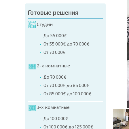
аказа (Имя, E-mail, Телефон)
Готовые решения
а
Студии
о телефонам:
До 55 000€
+359 8 9797 99 03
От 55 000€ до 70 000€
От 70 000€
2-х комнатные
До 70 000€
От 70 000€ до 85 000€
От 85 000€ до 100 000€
3-х комнатные
До 100 000€
От 100 000€ до 125 000€