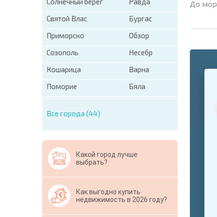
Солнечный берег
Равда
До мор
Святой Влас
Бургас
Приморско
Обзор
Созополь
Несебр
Кошарица
Варна
+1
United
States
Поморие
Бяла
+1
Все города (44)
* Поля об
Свернут
Какой город лучше
выбрать?
Как выгодно купить
недвижимость в 2026 году?