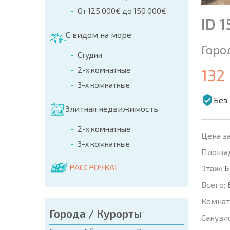
От 125 000€ до 150 000€
ID 
С видом на море
Горо
Студии
2-х комнатные
132
3-х комнатные
Без
Элитная недвижимость
2-х комнатные
Цена за
3-х комнатные
Площад
РАССРОЧКА!
Этаж:
6
Всего:
Комнат
Города / Курорты
Санузл