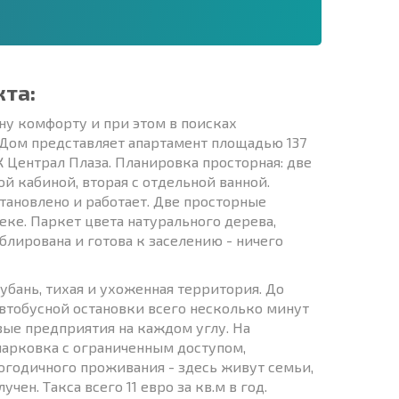
кта:
ну комфорту и при этом в поисках
 Дом представляет апартамент площадью 137
К Централ Плаза. Планировка просторная: две
й кабиной, вторая с отдельной ванной.
становлено и работает. Две просторные
еке. Паркет цвета натурального дерева,
лирована и готова к заселению - ничего
убань, тихая и ухоженная территория. До
втобусной остановки всего несколько минут
вые предприятия на каждом углу. На
парковка с ограниченным доступом,
огодичного проживания - здесь живут семьи,
чен. Такса всего 11 евро за кв.м в год.