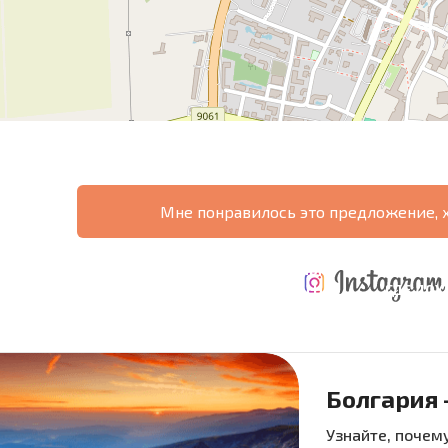
Мне понравилось это предложение, 
ТАБНАЯ
ЕЖЕГОДНЫЕ
НАЯ
РАСХОДЫ ПРИ
РАСХОДЫ НА
ГДЕ ДО
РАММА
ПОКУПКЕ
СОДЕРЖАНИЕ
6%?
Болгария 
язательные для заполнения
Узнайте, почему