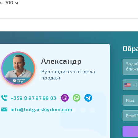
я:
700 м
Обр
Александр
Руководитель отдела
язательные для заполнения
продаж
ь форму
+1
UNIT
Подписаться на 
STA
использование с
+1
+359 8 97 97 99 03
info@bolgarskiydom.com