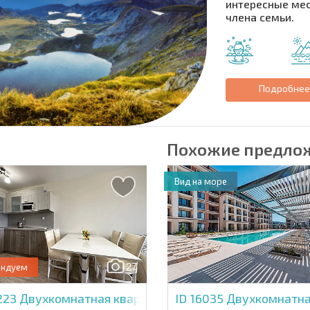
интересные мес
Подписаться на 
члена семьи.
использование с
Подробне
Похожие предло
Вид на море
27
ендуем
5223
Двухкомнатная квартира в Каскадас 15
ID 16035
Двухкомнатна