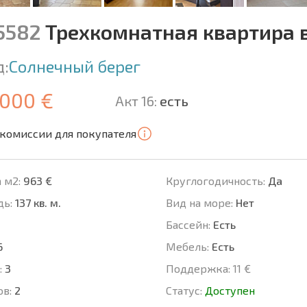
15582
Трехкомнатная квартира 
д:
Солнечный берег
 000 €
Акт 16:
есть
 комиссии для покупателя
 м2:
963 €
Круглогодичность:
Да
ь:
137 кв. м.
Вид на море:
Нет
Басcейн:
Есть
6
Мебель:
Есть
:
3
Поддержка:
11 €
ов:
2
Статус:
Доступен