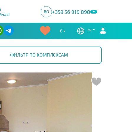
м
+359 56 919 898
BG
йчас!
ru
€
ФИЛЬТР ПО КОМПЛЕКСАМ