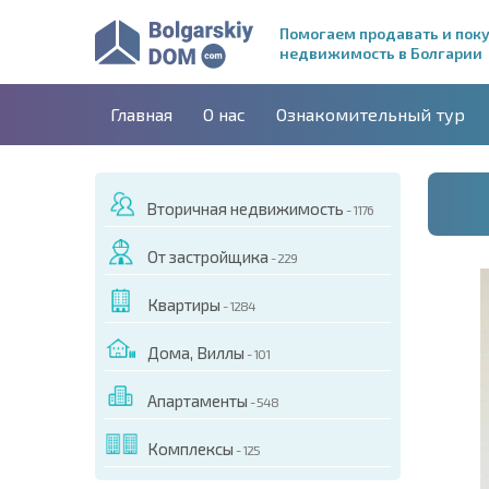
Помогаем продавать и пок
недвижимость в Болгарии
Главная
О нас
Ознакомительный тур
Вторичная недвижимость
- 1176
От застройщика
- 229
Квартиры
- 1284
Дома, Виллы
- 101
Апартаменты
- 548
ДЕО ЭТОГО ОБЪЕКТА
Комплексы
- 125