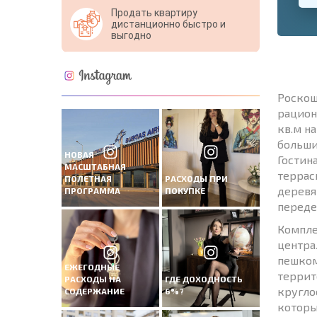
Продать квартиру
дистанционно быстро и
выгодно
Роскош
рацион
кв.м н
больши
НОВАЯ
Гостин
МАСШТАБНАЯ
террас
ПОЛЕТНАЯ
РАСХОДЫ ПРИ
деревя
ПРОГРАММА
ПОКУПКЕ
переде
Компле
центра
пешком
ЕЖЕГОДНЫЕ
террит
РАСХОДЫ НА
ГДЕ ДОХОДНОСТЬ
кругло
СОДЕРЖАНИЕ
6%?
которые