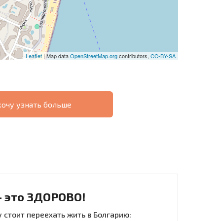
Leaflet
| Map data
OpenStreetMap.org
contributors,
CC-BY-SA
хочу узнать больше
О
ХОДНОСТЬ
ДИСТАНЦИОННОЙ
РАССРОЧКА В
СДЕЛКЕ
БОЛГАРИИ
- это ЗДОРОВО!
 стоит переехать жить в Болгарию: