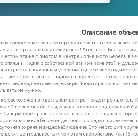
Описание объе
ная трехкомнатная квартира для семьи, которая знает це
ального прайса на недвижимость! Агентство Болгарский
а шестом этаже с лифтом в центре Солнечного Берега, в Ж
е спальни - одна с собственной ванной комнатой и душево
ая открытая, с кухонным уголком, где все необходимое у
ы - места для отдыха с видом на окрестности и море вдал
нная мебель, светлые интерьеры. Квартира полностью меб
лывать не нужно.
кс расположен в идеальном центре - рядом река, отель К
льной пешеходной зоны, рынка, клиники и центральной а
. Супермаркет работает круглый год, рестораны и торго
ории комплекса бассейн, детская площадка, охраняемая 
суточная охрана и видеонаблюдение. Это место для кругл
 ценят центральность и при этом спокойствие. Акт 16 полу