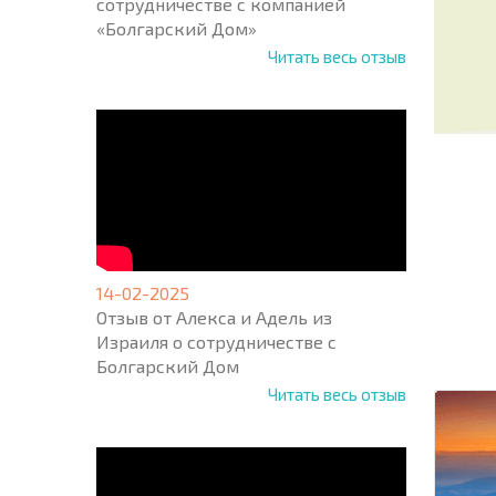
сотрудничестве с компанией
«Болгарский Дом»
Читать весь отзыв
НОВАЯ
14-02-2025
МАСШ
Отзыв от Алекса и Адель из
ПОЛЕТ
Израиля о сотрудничестве с
ПРОГ
+1
Болгарский Дом
United
States
Читать весь отзыв
+1
* Поля об