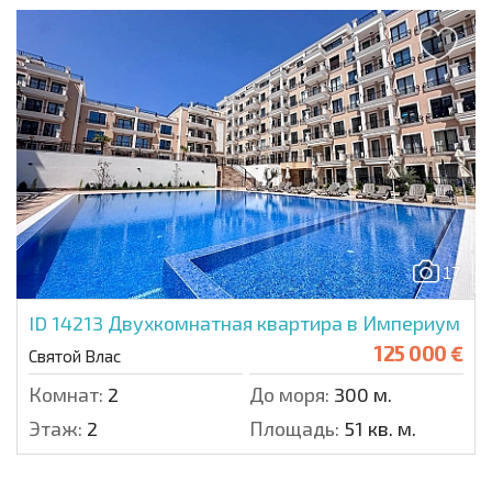
17
ID 14213
Двухкомнатная квартира в Империум
125 000 €
Святой Влас
Комнат:
2
До моря:
300 м.
Этаж:
2
Площадь:
51 кв. м.