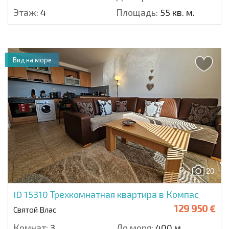
Этаж:
4
Площадь:
55 кв. м.
Вид на море
20
ID 15310
Трехкомнатная квартира в Компас
129 950 €
Святой Влас
Комнат:
3
До моря:
400 м.