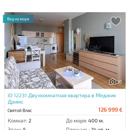
Вид на море
20
ID 12231
Двухкомнатная квартира в Меджик
Дримс
126 999 €
Святой Влас
Комнат:
2
До моря:
400 м.
Этаж:
5
Площадь:
74 кв. м.