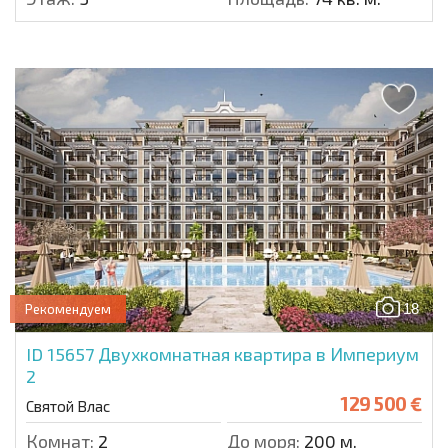
18
Рекомендуем
ID 15657
Двухкомнатная квартира в Империум
2
129 500 €
Святой Влас
Комнат:
2
До моря:
200 м.