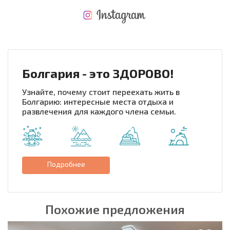
НОВАЯ МАСШТАБНАЯ ПОЛЕТНАЯ ПРОГРАММА
РАСХОДЫ ПРИ ПОКУПКЕ
ЕЖЕГОДНЫЕ РАСХОДЫ НА СОДЕРЖАНИЕ
Болгария - это ЗДОРОВО!
Узнайте, почему стоит переехать жить в
Болгарию: интересные места отдыха и
развлечения для каждого члена семьи.
Подробнее
Похожие предложения