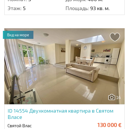
Этаж:
5
Площадь:
93 кв. м.
Вид на море
16
ID 14554
Двухкомнатная квартира в Святом
Власе
130 000 €
Святой Влас