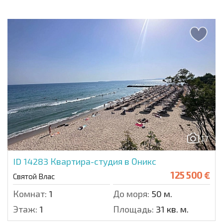
17
ID 14283
Квартира-студия в Оникс
125 500 €
Святой Влас
Комнат:
1
До моря:
50 м.
Этаж:
1
Площадь:
31 кв. м.