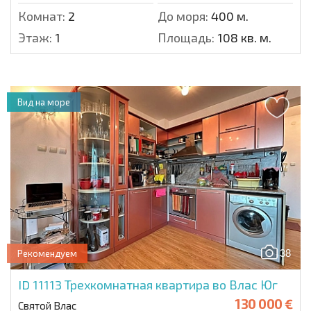
Комнат:
2
До моря:
400 м.
Этаж:
1
Площадь:
108 кв. м.
Вид на море
38
Рекомендуем
ID 11113
Трехкомнатная квартира во Влас Юг
130 000 €
Святой Влас