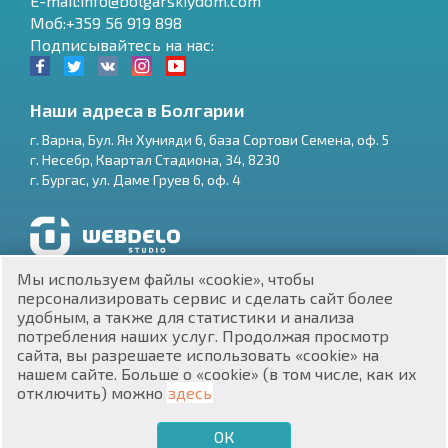
E-mail:info@bolgarskiydom.com
Моб:+359 56 919 898
Подписывайтесь на нас:
Наши адреса в Болгарии
г.
Варна
,
Бул. Ян Хунияди 6, база Сортови Семена, оф. 5
г.
Несебр
,
Квартал Стадиона, 34
,
8230
RU
г.
Бургас
,
ул. Даме Груев 6, оф. 4
€
EN
$
UA
Разработка и SEO продвижение сайтов
Мы используем файлы «cookie», чтобы
₽
PL
персонализировать сервис и сделать сайт более
удобным, а также для статистики и анализа
потребления наших услуг. Продолжая просмотр
₴
DE
сайта, вы разрешаете использовать «cookie» на
нашем сайте. Больше о «cookie» (в том числе, как их
zł
BG
ЕИК 201160903
отключить) можно
здесь
Недвижимость в Болгарии © 2026
ОК
€
ХОЧУ ПРОДАТЬ
ХОЧУ КУПИТЬ
RU