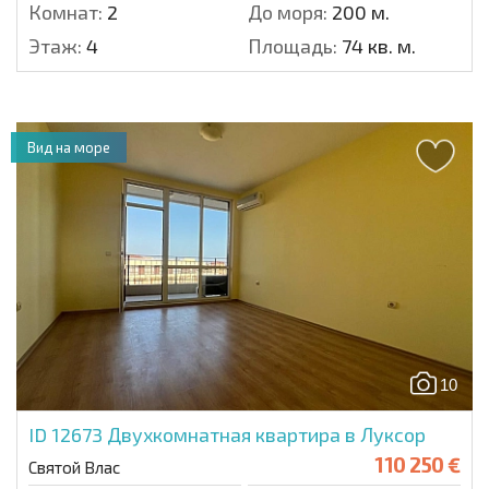
Комнат:
2
До моря:
200 м.
Этаж:
4
Площадь:
74 кв. м.
Вид на море
10
ID 12673
Двухкомнатная квартира в Луксор
110 250 €
Святой Влас