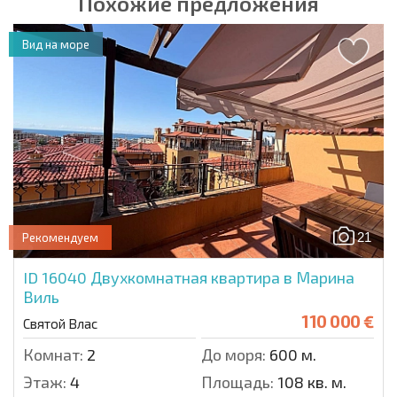
Похожие предложения
Вид на море
21
Рекомендуем
ID 16040
Двухкомнатная квартира в Марина
Виль
110 000 €
Святой Влас
Комнат:
2
До моря:
600 м.
Этаж:
4
Площадь:
108 кв. м.