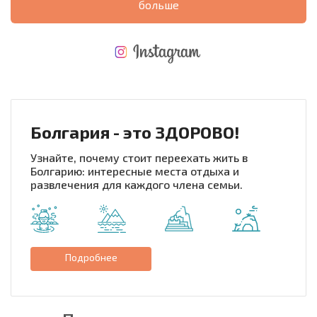
больше
НОВАЯ МАСШТАБНАЯ ПОЛЕТНАЯ ПРОГРАММА
РАСХОДЫ ПРИ ПОКУПКЕ
ЕЖЕГОДНЫЕ РАСХОДЫ НА СОДЕРЖАНИЕ
Болгария - это ЗДОРОВО!
Узнайте, почему стоит переехать жить в
Болгарию: интересные места отдыха и
развлечения для каждого члена семьи.
Подробнее