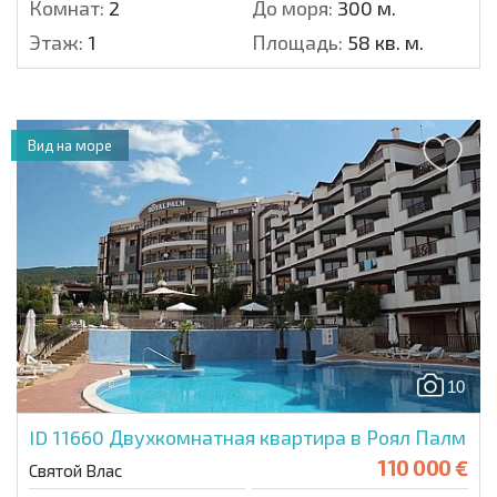
Комнат:
2
До моря:
300 м.
Этаж:
1
Площадь:
58 кв. м.
Вид на море
10
ID 11660
Двухкомнатная квартира в Роял Палм
110 000 €
Святой Влас