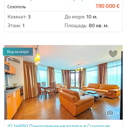
190 000 €
Созополь
Комнат:
3
До моря:
10 м.
Этаж:
1
Площадь:
80 кв. м.
Вид на море
24
ID 14880
Панорамная квартира в Созополе