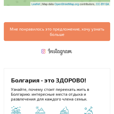
Leaflet
| Map data
OpenStreetMap.org
contributors,
CC-BY-SA
Мне понравилось это предложение, хочу узнать
больше
НОВАЯ МАСШТАБНАЯ ПОЛЕТНАЯ ПРОГРАММА
РАСХОДЫ ПРИ ПОКУПКЕ
ЕЖЕГОДНЫЕ РАСХОДЫ НА СОДЕРЖАНИЕ
Болгария - это ЗДОРОВО!
Узнайте, почему стоит переехать жить в
Болгарию: интересные места отдыха и
развлечения для каждого члена семьи.