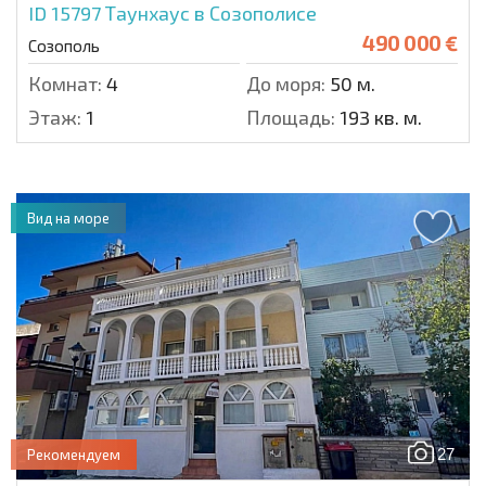
ID 15797
Таунхаус в Созополисе
490 000 €
Созополь
Комнат:
4
До моря:
50 м.
Этаж:
1
Площадь:
193 кв. м.
Вид на море
27
Рекомендуем