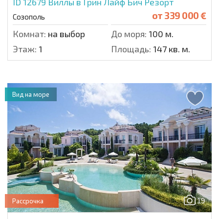
ID 12679
Виллы в Грин Лайф Бич Резорт
от
339 000 €
Созополь
Комнат:
на выбор
До моря:
100 м.
Этаж:
1
Площадь:
147 кв. м.
Вид на море
19
Рассрочка