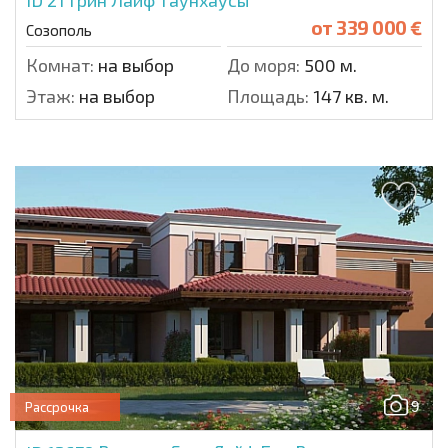
ID 21
Грин Лайф Таунхаусы
от
339 000 €
Созополь
Комнат:
на выбор
До моря:
500 м.
Этаж:
на выбор
Площадь:
147 кв. м.
9
Рассрочка