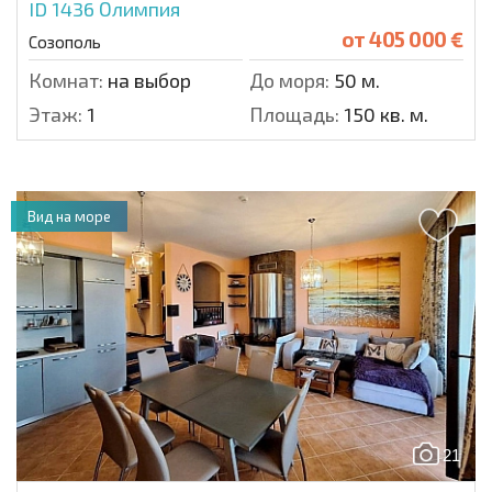
ID 1436
Олимпия
от
405 000 €
Созополь
Комнат:
на выбор
До моря:
50 м.
Этаж:
1
Площадь:
150 кв. м.
Вид на море
21