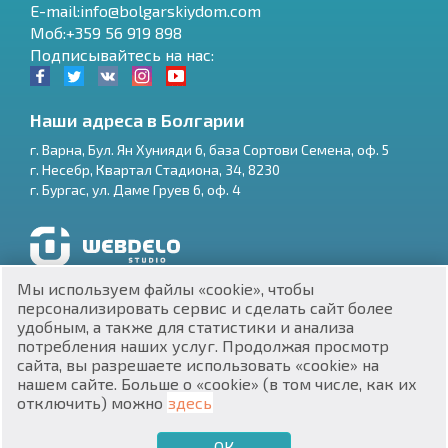
E-mail:info@bolgarskiydom.com
Моб:+359 56 919 898
Подписывайтесь на нас:
Наши адреса в Болгарии
г.
Варна
,
Бул. Ян Хунияди 6, база Сортови Семена, оф. 5
г.
Несебр
,
Квартал Стадиона, 34
,
8230
RU
г.
Бургас
,
ул. Даме Груев 6, оф. 4
€
EN
$
UA
Разработка и SEO продвижение сайтов
Мы используем файлы «cookie», чтобы
₽
PL
персонализировать сервис и сделать сайт более
удобным, а также для статистики и анализа
потребления наших услуг. Продолжая просмотр
₴
DE
сайта, вы разрешаете использовать «cookie» на
нашем сайте. Больше о «cookie» (в том числе, как их
zł
BG
ЕИК 201160903
отключить) можно
здесь
Недвижимость в Болгарии © 2026
ОК