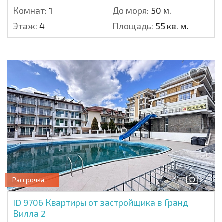
Комнат:
1
До моря:
50 м.
Этаж:
4
Площадь:
55 кв. м.
27
Рассрочка
ID 9706
Квартиры от застройщика в Гранд
Вилла 2