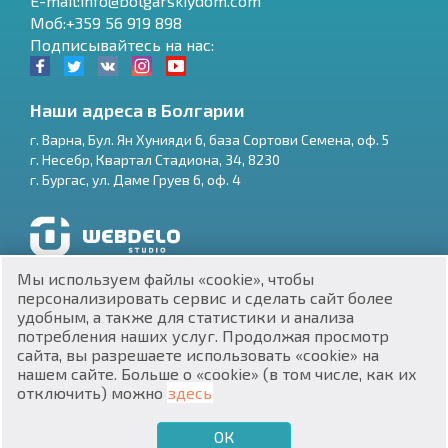
E-mail:info@bolgarskiydom.com
Моб:+359 56 919 898
Подписывайтесь на нас:
Наши адреса в Болгарии
г.
Варна
,
Бул. Ян Хунияди 6, база Сортови Семена, оф. 5
г.
Несебр
,
Квартал Стадиона, 34
,
8230
RU
г.
Бургас
,
ул. Даме Груев 6, оф. 4
€
EN
$
UA
Разработка и SEO продвижение сайтов
Мы используем файлы «cookie», чтобы
₽
PL
персонализировать сервис и сделать сайт более
удобным, а также для статистики и анализа
потребления наших услуг. Продолжая просмотр
₴
DE
сайта, вы разрешаете использовать «cookie» на
нашем сайте. Больше о «cookie» (в том числе, как их
zł
BG
ЕИК 201160903
отключить) можно
здесь
Недвижимость в Болгарии © 2026
ОК
€
ХОЧУ ПРОДАТЬ
ХОЧУ КУПИТЬ
RU