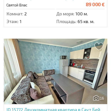
89 000 €
Святой Влас
Комнат:
2
До моря:
100 м.
Этаж:
1
Площадь:
65 кв. м.
16
ID 15772
Двухкомнатная квартира в Саут Бей