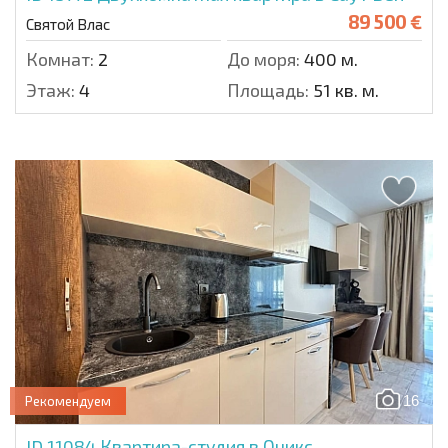
89 500 €
Святой Влас
Комнат:
2
До моря:
400 м.
Этаж:
4
Площадь:
51 кв. м.
16
Рекомендуем
ID 11084
Квартира-студия в Оникс