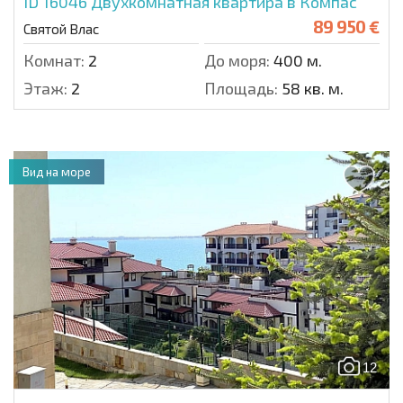
ID 16046
Двухкомнатная квартира в Компас
89 950 €
Святой Влас
Комнат:
2
До моря:
400 м.
Этаж:
2
Площадь:
58 кв. м.
Вид на море
12