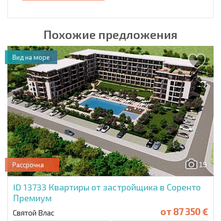
Похожие предложения
Вид на море
19
Рассрочка
ID 13733
Квартиры от застройщика в Соренто
Премиум
от
87 350 €
Святой Влас